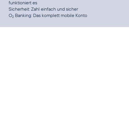
funktioniert es
Sicherheit
: Zahl einfach und sicher
O
Banking:
Das komplett mobile Konto
2