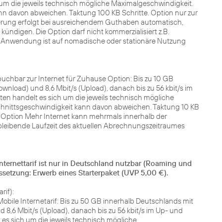
m die jeweils technisch mögliche Maximalgeschwindigkeit.
nn davon abweichen. Taktung 100 KB Schritte. Option nur zur
erung erfolgt bei ausreichendem Guthaben automatisch,
kündigen. Die Option darf nicht kommerzialisiert z.B.
 Anwendung ist auf nomadische oder stationäre Nutzung
buchbar zur Internet für Zuhause Option: Bis zu 10 GB
ownload) und 8,6 Mbit/s (Upload), danach bis zu 56 kbit/s im
n handelt es sich um die jeweils technisch mögliche
schnittsgeschwindigkeit kann davon abweichen. Taktung 10 KB
Die Option Mehr Internet kann mehrmals innerhalb der
erbleibende Laufzeit des aktuellen Abrechnungszeitraumes
nternettarif ist nur in Deutschland nutzbar (Roaming und
ssetzung: Erwerb eines Starterpaket (UVP 5,00 €).
rif):
obile Internetarif: Bis zu 50 GB innerhalb Deutschlands mit
d 8,6 Mbit/s (Upload), danach bis zu 56 kbit/s im Up- und
s sich um die jeweils technisch mögliche