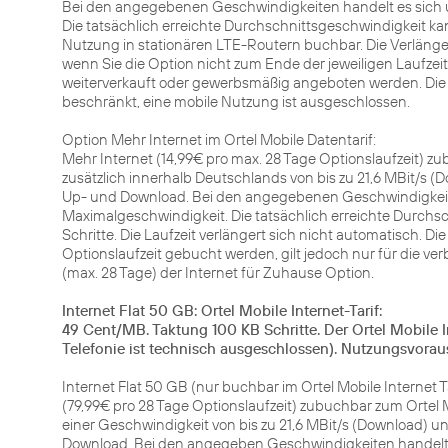
Bei den angegebenen Geschwindigkeiten handelt es sich u
Die tatsächlich erreichte Durchschnittsgeschwindigkeit ka
Nutzung in stationären LTE-Routern buchbar. Die Verläng
wenn Sie die Option nicht zum Ende der jeweiligen Laufzeit 
weiterverkauft oder gewerbsmäßig angeboten werden. Die
beschränkt, eine mobile Nutzung ist ausgeschlossen.
Option Mehr Internet im Ortel Mobile Datentarif:
Mehr Internet (14,99€ pro max. 28 Tage Optionslaufzeit) zu
zusätzlich innerhalb Deutschlands von bis zu 21,6 MBit/s (D
Up- und Download. Bei den angegebenen Geschwindigkeite
Maximalgeschwindigkeit. Die tatsächlich erreichte Durch
Schritte. Die Laufzeit verlängert sich nicht automatisch. 
Optionslaufzeit gebucht werden, gilt jedoch nur für die v
(max. 28 Tage) der Internet für Zuhause Option.
Internet Flat 50 GB: Ortel Mobile Internet-Tarif:
49 Cent/MB. Taktung 100 KB Schritte. Der Ortel Mobile I
Telefonie ist technisch ausgeschlossen). Nutzungsvorau
Internet Flat 50 GB (nur buchbar im Ortel Mobile Internet Ta
(79,99€ pro 28 Tage Optionslaufzeit) zubuchbar zum Ortel M
einer Geschwindigkeit von bis zu 21,6 MBit/s (Download) un
Download. Bei den angegeben Geschwindigkeiten handelt e