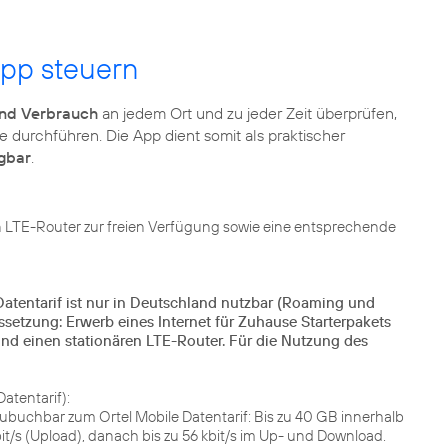
App steuern
nd Verbrauch
an jedem Ort und zu jeder Zeit überprüfen,
 durchführen. Die App dient somit als praktischer
ügbar
.
n LTE-Router zur freien Verfügung sowie eine entsprechende
Datentarif ist nur in Deutschland nutzbar (Roaming und
setzung: Erwerb eines Internet für Zuhause Starterpakets
und einen stationären LTE-Router. Für die Nutzung des
atentarif):
zubuchbar zum Ortel Mobile Datentarif: Bis zu 40 GB innerhalb
t/s (Upload), danach bis zu 56 kbit/s im Up- und Download.