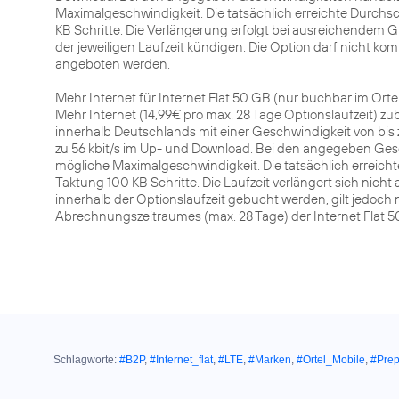
Maximalgeschwindigkeit. Die tatsächlich erreichte Durch
KB Schritte. Die Verlängerung erfolgt bei ausreichendem 
der jeweiligen Laufzeit kündigen. Die Option darf nicht kom
angeboten werden.
Mehr Internet für Internet Flat 50 GB (nur buchbar im Ortel 
Mehr Internet (14,99€ pro max. 28 Tage Optionslaufzeit) zu
innerhalb Deutschlands mit einer Geschwindigkeit von bis 
zu 56 kbit/s im Up- und Download. Bei den angegeben Gesc
mögliche Maximalgeschwindigkeit. Die tatsächlich erreic
Taktung 100 KB Schritte. Die Laufzeit verlängert sich nic
innerhalb der Optionslaufzeit gebucht werden, gilt jedoch n
Abrechnungszeitraumes (max. 28 Tage) der Internet Flat 5
Schlagworte:
#B2P
,
#Internet_flat
,
#LTE
,
#Marken
,
#Ortel_Mobile
,
#Prep