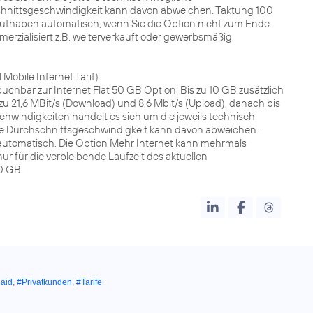
schnittsgeschwindigkeit kann davon abweichen. Taktung 100
Guthaben automatisch, wenn Sie die Option nicht zum Ende
merzialisiert z.B. weiterverkauft oder gewerbsmäßig
Mobile Internet Tarif):
buchbar zur Internet Flat 50 GB Option: Bis zu 10 GB zusätzlich
zu 21,6 MBit/s (Download) und 8,6 Mbit/s (Upload), danach bis
hwindigkeiten handelt es sich um die jeweils technisch
hte Durchschnittsgeschwindigkeit kann davon abweichen.
ht automatisch. Die Option Mehr Internet kann mehrmals
ur für die verbleibende Laufzeit des aktuellen
0 GB.
aid
,
#Privatkunden
,
#Tarife