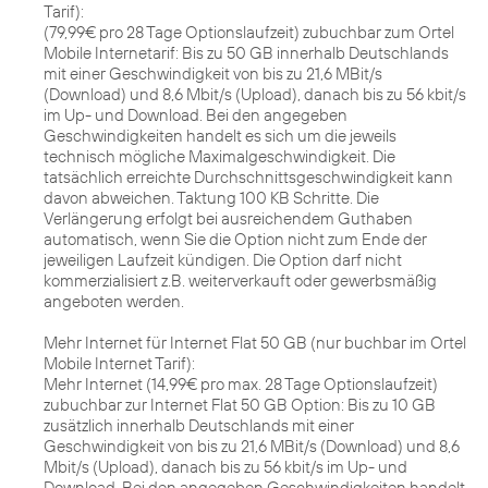
Tarif):
(79,99€ pro 28 Tage Optionslaufzeit) zubuchbar zum Ortel
Mobile Internetarif: Bis zu 50 GB innerhalb Deutschlands
mit einer Geschwindigkeit von bis zu 21,6 MBit/s
(Download) und 8,6 Mbit/s (Upload), danach bis zu 56 kbit/s
im Up- und Download. Bei den angegeben
Geschwindigkeiten handelt es sich um die jeweils
technisch mögliche Maximalgeschwindigkeit. Die
tatsächlich erreichte Durchschnittsgeschwindigkeit kann
davon abweichen. Taktung 100 KB Schritte. Die
Verlängerung erfolgt bei ausreichendem Guthaben
automatisch, wenn Sie die Option nicht zum Ende der
jeweiligen Laufzeit kündigen. Die Option darf nicht
kommerzialisiert z.B. weiterverkauft oder gewerbsmäßig
angeboten werden.
Mehr Internet für Internet Flat 50 GB (nur buchbar im Ortel
Mobile Internet Tarif):
Mehr Internet (14,99€ pro max. 28 Tage Optionslaufzeit)
zubuchbar zur Internet Flat 50 GB Option: Bis zu 10 GB
zusätzlich innerhalb Deutschlands mit einer
Geschwindigkeit von bis zu 21,6 MBit/s (Download) und 8,6
Mbit/s (Upload), danach bis zu 56 kbit/s im Up- und
Download. Bei den angegeben Geschwindigkeiten handelt