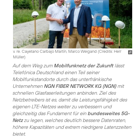
v. re. Cayetano Carbajo Martín, Marco Weigand (
Credits: Herr
Müller
)
Auf dem Weg zum
Mobilfunknetz der Zukunft
lässt
Telefónica Deutschland einen Teil seiner
Mobilfunkstandorte durch das unterfränkische
Unternehmen
NGN FIBER NETWORK KG (NGN)
mit
schnellen Glasfaserleitungen anbinden. Ziel des
Netzbetreibers ist es, damit die Leistungsfähigkeit des
eigenen LTE-Netzes weiter zu verbessern und
gleichzeitig das Fundament für ein
bundesweites 5G-
Netz
zu legen, welches deutlich bessere Datenraten,
höhere Kapazitäten und extrem niedrigere Latenzzeiten
bietet.