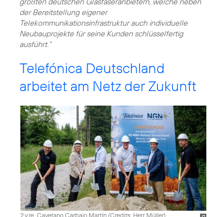
größten deutschen Glasfaseranbietern, welche neben
der Bereitstellung eigener
Telekommunikationsinfrastruktur auch individuelle
Neubauprojekte für seine Kunden schlüsselfertig
ausführt.“
Telefónica Deutschland
arbeitet am Netz der Zukunft
2.v.re. Cayetano Carbajo Martín (
Credits: Herr Müller
)