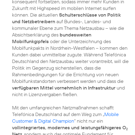
konsequent fortsetzen, sodass immer mehr Kunden in
Zukunft mit Highspeed im mobilen Internet surfen
können. Die aktuellen
Schulterschlüsse von Politik
und Netzbetreibern
auf Bundes-, Landes- und
kommunaler Ebene zum Thema Netzausbau – wie die
Absichtserklärung des
bundesweiten
Mobilfunkgipfels
oder die Unterzeichnung des
Mobilfunkpakts in Nordrhein-Westfalen – kommen den
Kunden dabei unmittelbar zugute. Während Telefónica
Deutschland den Netzausbau weiter vorantreibt, will die
Politik im Gegenzug sicherstellen, dass die
Rahmenbedingungen für die Errichtung von neuen
Mobilfunkstandorten verbessert werden und dass die
verfügbaren Mittel vornehmlich in Infrastruktur
und
nicht in Lizenzvergaben fließen.
Mit den umfangreichen Netzmaßnahmen schafft
Telefónica Deutschland auf dem Weg zum „
Mobile
Customer & Digital Champion
“ nicht nur ein
vollintegriertes, modernes und leistungsfähigeres O
2
Netz
, sondern auch das optimale Fundament für