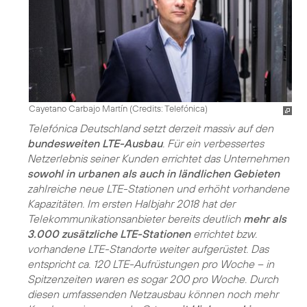
Cayetano Carbajo Martín (
Credits: Telefónica
)
Telefónica Deutschland setzt derzeit massiv auf den
bundesweiten LTE-Ausbau
. Für ein verbessertes
Netzerlebnis seiner Kunden errichtet das Unternehmen
sowohl in urbanen als auch in ländlichen Gebieten
zahlreiche neue LTE-Stationen und erhöht vorhandene
Kapazitäten. Im ersten Halbjahr 2018 hat der
Telekommunikationsanbieter bereits deutlich
mehr als
3.000 zusätzliche LTE-Stationen
errichtet bzw.
vorhandene LTE-Standorte weiter aufgerüstet. Das
entspricht ca. 120 LTE-Aufrüstungen pro Woche – in
Spitzenzeiten waren es sogar 200 pro Woche. Durch
diesen umfassenden Netzausbau können noch mehr