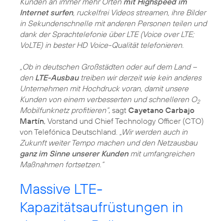
Kunden an immer mehr Orten
mit Highspeed im
Internet surfen
, ruckelfrei Videos streamen, ihre Bilder
in Sekundenschnelle mit anderen Personen teilen und
dank der Sprachtelefonie über LTE (Voice over LTE;
VoLTE) in bester HD Voice-Qualität telefonieren.
„Ob in deutschen Großstädten oder auf dem Land –
den
LTE-Ausbau
treiben wir derzeit wie kein anderes
Unternehmen mit Hochdruck voran, damit unsere
Kunden von einem verbesserten und schnelleren O
2
Mobilfunknetz profitieren“
, sagt
Cayetano Carbajo
Martín
, Vorstand und Chief Technology Officer (CTO)
von Telefónica Deutschland.
„Wir werden auch in
Zukunft weiter Tempo machen und den Netzausbau
ganz im Sinne unserer Kunden
mit umfangreichen
Maßnahmen fortsetzen.“
Massive LTE-
Kapazitätsaufrüstungen in