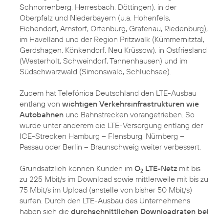
Schnorrenberg, Herresbach, Döttingen), in der
Oberpfalz und Niederbayern (u.a. Hohenfels,
Eichendorf, Arnstorf, Ortenburg, Grafenau, Riedenburg),
im Havelland und der Region Pritzwalk (Kümmernitztal,
Gerdshagen, Könkendorf, Neu Krüssow), in Ostfriesland
(Westerholt, Schweindorf, Tannenhausen) und im
Südschwarzwald (Simonswald, Schluchsee).
Zudem hat Telefónica Deutschland den LTE-Ausbau
entlang von
wichtigen Verkehrsinfrastrukturen wie
Autobahnen
und Bahnstrecken vorangetrieben. So
wurde unter anderem die LTE-Versorgung entlang der
ICE-Strecken Hamburg – Flensburg, Nürnberg –
Passau oder Berlin – Braunschweig weiter verbessert.
Grundsätzlich können Kunden im
O
LTE-Netz
mit bis
2
zu 225 Mbit/s im Download sowie mittlerweile mit bis zu
75 Mbit/s im Upload (anstelle von bisher 50 Mbit/s)
surfen. Durch den LTE-Ausbau des Unternehmens
haben sich die
durchschnittlichen Downloadraten bei