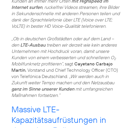
Kunden an immer mehr Orten
mit Highspeed im
Internet surfen
, ruckelfrei Videos streamen, ihre Bilder
in Sekundenschnelle mit anderen Personen teilen und
dank der Sprachtelefonie über LTE (Voice over LTE;
VoLTE) in bester HD Voice-Qualität telefonieren.
„Ob in deutschen Großstädten oder auf dem Land –
den
LTE-Ausbau
treiben wir derzeit wie kein anderes
Unternehmen mit Hochdruck voran, damit unsere
Kunden von einem verbesserten und schnelleren O
2
Mobilfunknetz profitieren“
, sagt
Cayetano Carbajo
Martín
, Vorstand und Chief Technology Officer (CTO)
von Telefónica Deutschland.
„Wir werden auch in
Zukunft weiter Tempo machen und den Netzausbau
ganz im Sinne unserer Kunden
mit umfangreichen
Maßnahmen fortsetzen.“
Massive LTE-
Kapazitätsaufrüstungen in