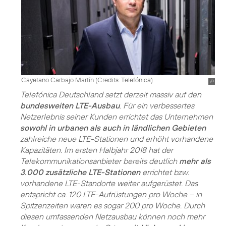
Cayetano Carbajo Martín (
Credits: Telefónica
)
Telefónica Deutschland setzt derzeit massiv auf den
bundesweiten LTE-Ausbau
. Für ein verbessertes
Netzerlebnis seiner Kunden errichtet das Unternehmen
sowohl in urbanen als auch in ländlichen Gebieten
zahlreiche neue LTE-Stationen und erhöht vorhandene
Kapazitäten. Im ersten Halbjahr 2018 hat der
Telekommunikationsanbieter bereits deutlich
mehr als
3.000 zusätzliche LTE-Stationen
errichtet bzw.
vorhandene LTE-Standorte weiter aufgerüstet. Das
entspricht ca. 120 LTE-Aufrüstungen pro Woche – in
Spitzenzeiten waren es sogar 200 pro Woche. Durch
diesen umfassenden Netzausbau können noch mehr