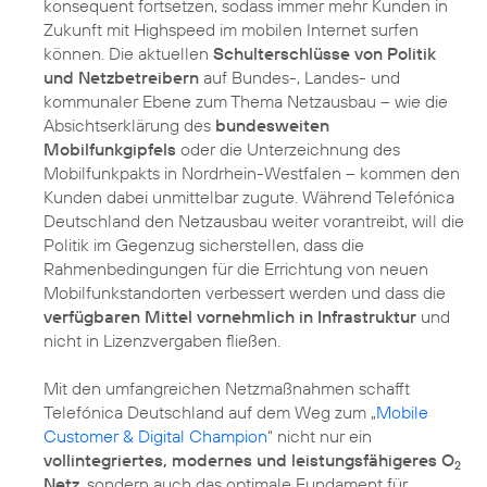
konsequent fortsetzen, sodass immer mehr Kunden in
Zukunft mit Highspeed im mobilen Internet surfen
können. Die aktuellen
Schulterschlüsse von Politik
und Netzbetreibern
auf Bundes-, Landes- und
kommunaler Ebene zum Thema Netzausbau – wie die
Absichtserklärung des
bundesweiten
Mobilfunkgipfels
oder die Unterzeichnung des
Mobilfunkpakts in Nordrhein-Westfalen – kommen den
Kunden dabei unmittelbar zugute. Während Telefónica
Deutschland den Netzausbau weiter vorantreibt, will die
Politik im Gegenzug sicherstellen, dass die
Rahmenbedingungen für die Errichtung von neuen
Mobilfunkstandorten verbessert werden und dass die
verfügbaren Mittel vornehmlich in Infrastruktur
und
nicht in Lizenzvergaben fließen.
Mit den umfangreichen Netzmaßnahmen schafft
Telefónica Deutschland auf dem Weg zum „
Mobile
Customer & Digital Champion
“ nicht nur ein
vollintegriertes, modernes und leistungsfähigeres O
2
Netz
, sondern auch das optimale Fundament für