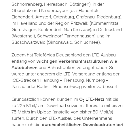
Schnorrenberg, Herresbach, Döttingen), in der
Oberpfalz und Niederbayern (u.a. Hohenfels,
Eichendorf, Arnstorf, Ortenburg, Grafenau, Riedenburg),
im Havelland und der Region Pritzwalk (Kümmernitztal,
Gerdshagen, Könkendorf, Neu Krüssow), in Ostfriesland
(Westerholt, Schweindorf, Tannenhausen) und im
Südschwarzwald (Simonswald, Schluchsee).
Zudem hat Telefónica Deutschland den LTE-Ausbau
entlang von
wichtigen Verkehrsinfrastrukturen wie
Autobahnen
und Bahnstrecken vorangetrieben. So
wurde unter anderem die LTE-Versorgung entlang der
ICE-Strecken Hamburg – Flensburg, Nürnberg –
Passau oder Berlin – Braunschweig weiter verbessert.
Grundsätzlich können Kunden im
O
LTE-Netz
mit bis
2
zu 225 Mbit/s im Download sowie mittlerweile mit bis zu
75 Mbit/s im Upload (anstelle von bisher 50 Mbit/s)
surfen. Durch den LTE-Ausbau des Unternehmens
haben sich die
durchschnittlichen Downloadraten bei