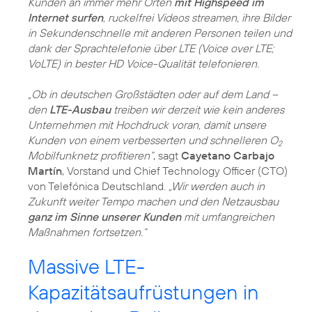
Kunden an immer mehr Orten
mit Highspeed im
Internet surfen
, ruckelfrei Videos streamen, ihre Bilder
in Sekundenschnelle mit anderen Personen teilen und
dank der Sprachtelefonie über LTE (Voice over LTE;
VoLTE) in bester HD Voice-Qualität telefonieren.
„Ob in deutschen Großstädten oder auf dem Land –
den
LTE-Ausbau
treiben wir derzeit wie kein anderes
Unternehmen mit Hochdruck voran, damit unsere
Kunden von einem verbesserten und schnelleren O
2
Mobilfunknetz profitieren“
, sagt
Cayetano Carbajo
Martín
, Vorstand und Chief Technology Officer (CTO)
von Telefónica Deutschland.
„Wir werden auch in
Zukunft weiter Tempo machen und den Netzausbau
ganz im Sinne unserer Kunden
mit umfangreichen
Maßnahmen fortsetzen.“
Massive LTE-
Kapazitätsaufrüstungen in