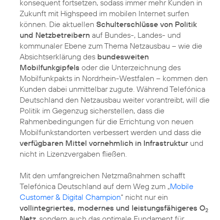
konsequent fortsetzen, sodass immer mehr Kunden in
Zukunft mit Highspeed im mobilen Internet surfen
können. Die aktuellen
Schulterschlüsse von Politik
und Netzbetreibern
auf Bundes-, Landes- und
kommunaler Ebene zum Thema Netzausbau – wie die
Absichtserklärung des
bundesweiten
Mobilfunkgipfels
oder die Unterzeichnung des
Mobilfunkpakts in Nordrhein-Westfalen – kommen den
Kunden dabei unmittelbar zugute. Während Telefónica
Deutschland den Netzausbau weiter vorantreibt, will die
Politik im Gegenzug sicherstellen, dass die
Rahmenbedingungen für die Errichtung von neuen
Mobilfunkstandorten verbessert werden und dass die
verfügbaren Mittel vornehmlich in Infrastruktur
und
nicht in Lizenzvergaben fließen.
Mit den umfangreichen Netzmaßnahmen schafft
Telefónica Deutschland auf dem Weg zum „
Mobile
Customer & Digital Champion
“ nicht nur ein
vollintegriertes, modernes und leistungsfähigeres O
2
Netz
, sondern auch das optimale Fundament für