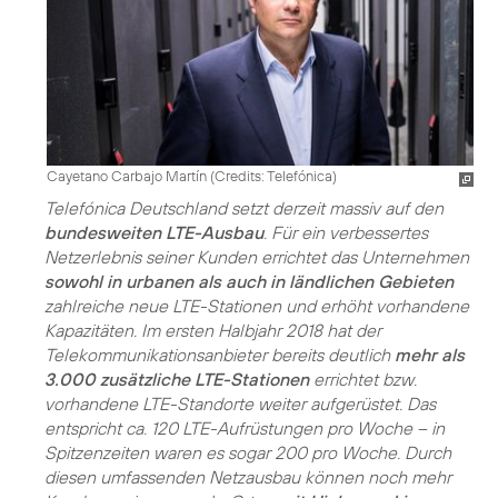
Cayetano Carbajo Martín (
Credits: Telefónica
)
Telefónica Deutschland setzt derzeit massiv auf den
bundesweiten LTE-Ausbau
. Für ein verbessertes
Netzerlebnis seiner Kunden errichtet das Unternehmen
sowohl in urbanen als auch in ländlichen Gebieten
zahlreiche neue LTE-Stationen und erhöht vorhandene
Kapazitäten. Im ersten Halbjahr 2018 hat der
Telekommunikationsanbieter bereits deutlich
mehr als
3.000 zusätzliche LTE-Stationen
errichtet bzw.
vorhandene LTE-Standorte weiter aufgerüstet. Das
entspricht ca. 120 LTE-Aufrüstungen pro Woche – in
Spitzenzeiten waren es sogar 200 pro Woche. Durch
diesen umfassenden Netzausbau können noch mehr