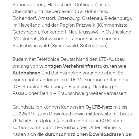
Schnorrenberg, Herresbach, Döttingen), in der
Oberpfalz und Niederbayern (u.a. Hohenfels,
Eichendorf, Arnstorf, Ortenburg, Grafenau, Riedenburg),
im Havelland und der Region Pritzwalk (Kümmernitztal,
Gerdshagen, Könkendorf, Neu Krüssow), in Ostfriesland
(Westerholt, Schweindorf, Tannenhausen) und im
Südschwarzwald (Simonswald, Schluchsee).
Zudem hat Telefónica Deutschland den LTE-Ausbau
entlang von
wichtigen Verkehrsinfrastrukturen wie
Autobahnen
und Bahnstrecken vorangetrieben. So
wurde unter anderem die LTE-Versorgung entlang der
ICE-Strecken Hamburg – Flensburg, Nürnberg –
Passau oder Berlin – Braunschweig weiter verbessert.
Grundsätzlich können Kunden im
O
LTE-Netz
mit bis
2
zu 225 Mbit/s im Download sowie mittlerweile mit bis zu
75 Mbit/s im Upload (anstelle von bisher 50 Mbit/s)
surfen. Durch den LTE-Ausbau des Unternehmens
haben sich die
durchschnittlichen Downloadraten bei