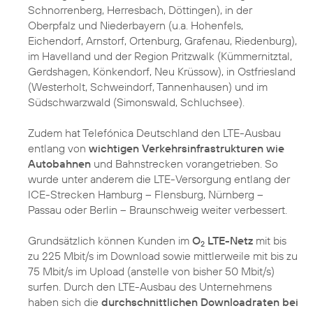
Schnorrenberg, Herresbach, Döttingen), in der
Oberpfalz und Niederbayern (u.a. Hohenfels,
Eichendorf, Arnstorf, Ortenburg, Grafenau, Riedenburg),
im Havelland und der Region Pritzwalk (Kümmernitztal,
Gerdshagen, Könkendorf, Neu Krüssow), in Ostfriesland
(Westerholt, Schweindorf, Tannenhausen) und im
Südschwarzwald (Simonswald, Schluchsee).
Zudem hat Telefónica Deutschland den LTE-Ausbau
entlang von
wichtigen Verkehrsinfrastrukturen wie
Autobahnen
und Bahnstrecken vorangetrieben. So
wurde unter anderem die LTE-Versorgung entlang der
ICE-Strecken Hamburg – Flensburg, Nürnberg –
Passau oder Berlin – Braunschweig weiter verbessert.
Grundsätzlich können Kunden im
O
LTE-Netz
mit bis
2
zu 225 Mbit/s im Download sowie mittlerweile mit bis zu
75 Mbit/s im Upload (anstelle von bisher 50 Mbit/s)
surfen. Durch den LTE-Ausbau des Unternehmens
haben sich die
durchschnittlichen Downloadraten bei