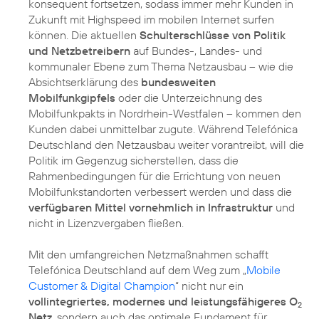
konsequent fortsetzen, sodass immer mehr Kunden in
Zukunft mit Highspeed im mobilen Internet surfen
können. Die aktuellen
Schulterschlüsse von Politik
und Netzbetreibern
auf Bundes-, Landes- und
kommunaler Ebene zum Thema Netzausbau – wie die
Absichtserklärung des
bundesweiten
Mobilfunkgipfels
oder die Unterzeichnung des
Mobilfunkpakts in Nordrhein-Westfalen – kommen den
Kunden dabei unmittelbar zugute. Während Telefónica
Deutschland den Netzausbau weiter vorantreibt, will die
Politik im Gegenzug sicherstellen, dass die
Rahmenbedingungen für die Errichtung von neuen
Mobilfunkstandorten verbessert werden und dass die
verfügbaren Mittel vornehmlich in Infrastruktur
und
nicht in Lizenzvergaben fließen.
Mit den umfangreichen Netzmaßnahmen schafft
Telefónica Deutschland auf dem Weg zum „
Mobile
Customer & Digital Champion
“ nicht nur ein
vollintegriertes, modernes und leistungsfähigeres O
2
Netz
, sondern auch das optimale Fundament für