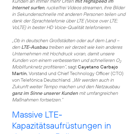
Kunden an immer mehr Orten
mit Highspeed im
Internet surfen
, ruckelfrei Videos streamen, ihre Bilder
in Sekundenschnelle mit anderen Personen teilen und
dank der Sprachtelefonie über LTE (Voice over LTE;
VoLTE) in bester HD Voice-Qualität telefonieren.
„Ob in deutschen Großstädten oder auf dem Land –
den
LTE-Ausbau
treiben wir derzeit wie kein anderes
Unternehmen mit Hochdruck voran, damit unsere
Kunden von einem verbesserten und schnelleren O
2
Mobilfunknetz profitieren“
, sagt
Cayetano Carbajo
Martín
, Vorstand und Chief Technology Officer (CTO)
von Telefónica Deutschland.
„Wir werden auch in
Zukunft weiter Tempo machen und den Netzausbau
ganz im Sinne unserer Kunden
mit umfangreichen
Maßnahmen fortsetzen.“
Massive LTE-
Kapazitätsaufrüstungen in