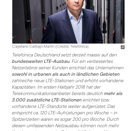
Cayetano Carbajo Martín (
Credits: Telefónica
)
Telefónica Deutschland setzt derzeit massiv auf den
bundesweiten LTE-Ausbau
. Für ein verbessertes
Netzerlebnis seiner Kunden errichtet das Unternehmen
sowohl in urbanen als auch in ländlichen Gebieten
zahlreiche neue LTE-Stationen und erhöht vorhandene
Kapazitäten. Im ersten Halbjahr 2018 hat der
Telekommunikationsanbieter bereits deutlich
mehr als
3.000 zusätzliche LTE-Stationen
errichtet bzw.
vorhandene LTE-Standorte weiter aufgerüstet. Das
entspricht ca. 120 LTE-Aufrüstungen pro Woche – in
Spitzenzeiten waren es sogar 200 pro Woche. Durch
diesen umfassenden Netzausbau können noch mehr