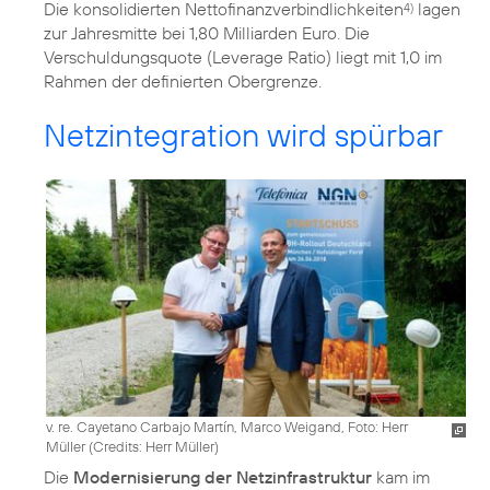
Die konsolidierten Nettofinanzverbindlichkeiten
lagen
4)
zur Jahresmitte bei 1,80 Milliarden Euro. Die
Verschuldungsquote (Leverage Ratio) liegt mit 1,0 im
Rahmen der definierten Obergrenze.
Netzintegration wird spürbar
v. re. Cayetano Carbajo Martín, Marco Weigand, Foto: Herr
Müller (
Credits: Herr Müller
)
Die
Modernisierung der Netzinfrastruktur
kam im