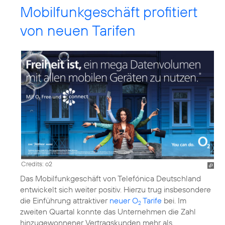
Mobilfunkgeschäft profitiert
von neuen Tarifen
Credits: o2
Das Mobilfunkgeschäft von Telefónica Deutschland
entwickelt sich weiter positiv. Hierzu trug insbesondere
die Einführung attraktiver
neuer O
Tarife
bei. Im
2
zweiten Quartal konnte das Unternehmen die Zahl
hinzugewonnener Vertragskunden mehr als