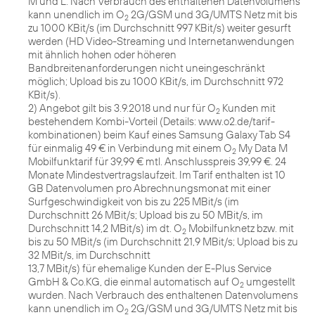
M und L: Nach Verbrauch des enthaltenen Datenvolumens
kann unendlich im O
2G/GSM und 3G/UMTS Netz mit bis
2
zu 1000 KBit/s (im Durchschnitt 997 KBit/s) weiter gesurft
werden (HD Video-Streaming und Internetanwendungen
mit ähnlich hohen oder höheren
Bandbreitenanforderungen nicht uneingeschränkt
möglich; Upload bis zu 1000 KBit/s, im Durchschnitt 972
KBit/s).
2) Angebot gilt bis 3.9.2018 und nur für O
Kunden mit
2
bestehendem Kombi-Vorteil (Details: www.o2.de/tarif-
kombinationen) beim Kauf eines Samsung Galaxy Tab S4
für einmalig 49 € in Verbindung mit einem O
My Data M
2
Mobilfunktarif für 39,99 € mtl. Anschlusspreis 39,99 €. 24
Monate Mindestvertragslaufzeit. Im Tarif enthalten ist 10
GB Datenvolumen pro Abrechnungsmonat mit einer
Surfgeschwindigkeit von bis zu 225 MBit/s (im
Durchschnitt 26 MBit/s; Upload bis zu 50 MBit/s, im
Durchschnitt 14,2 MBit/s) im dt. O
Mobilfunknetz bzw. mit
2
bis zu 50 MBit/s (im Durchschnitt 21,9 MBit/s; Upload bis zu
32 MBit/s, im Durchschnitt
13,7 MBit/s) für ehemalige Kunden der E-Plus Service
GmbH & Co.KG, die einmal automatisch auf O
umgestellt
2
wurden. Nach Verbrauch des enthaltenen Datenvolumens
kann unendlich im O
2G/GSM und 3G/UMTS Netz mit bis
2