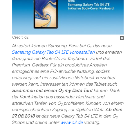
Credit: o2
Ab sofort können Samsung-Fans bei O
das neue
2
Samsung Galaxy Tab S4 LTE vorbestellen
und erhalten
dazu gratis ein Book-Cover Keyboard. Vorteil des
Premium-Gerätes: Für ein produktives Arbeiten
ermöglicht es eine PC-ähnliche Nutzung, sodass
unterwegs auf ein zusätzliches Notebook verzichtet
werden kann. Interessenten können das Tablet auch
zusammen mit einem O
my Data Tarif
kaufen. Dank
2
der Kombination aus passender Hardware und
attraktiven Tarifen von O
profitieren Kunden von einem
2
uneingeschränkten Zugang zur digitalen Welt.
Ab dem
27.08.2018
ist das neue Galaxy Tab S4 LTE in den O
2
Shops und online unter
www.o2.de
vorrätig.