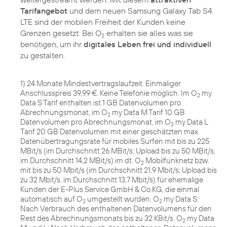
Tarifangebot
und dem neuen Samsung Galaxy Tab S4
LTE sind der mobilen Freiheit der Kunden keine
Grenzen gesetzt: Bei O
erhalten sie alles was sie
2
benötigen, um ihr
digitales Leben frei und individuell
zu gestalten.
1) 24 Monate Mindestvertragslaufzeit. Einmaliger
Anschlusspreis 39,99 €. Keine Telefonie möglich. Im O
my
2
Data S Tarif enthalten ist 1 GB Datenvolumen pro
Abrechnungsmonat, im O
my Data M Tarif 10 GB
2
Datenvolumen pro Abrechnungsmonat, im O
my Data L
2
Tarif 20 GB Datenvolumen mit einer geschätzten max.
Datenübertragungsrate für mobiles Surfen mit bis zu 225
MBit/s (im Durchschnitt 26 MBit/s; Upload bis zu 50 MBit/s,
im Durchschnitt 14,2 MBit/s) im dt. O
Mobilfunknetz bzw.
2
mit bis zu 50 Mbit/s (im Durchschnitt 21,9 Mbit/s; Upload bis
zu 32 Mbit/s, im Durchschnitt 13,7 Mbit/s) für ehemalige
Kunden der E-Plus Service GmbH & Co.KG, die einmal
automatisch auf O
umgestellt wurden. O
my Data S:
2
2
Nach Verbrauch des enthaltenen Datenvolumens für den
Rest des Abrechnungsmonats bis zu 32 KBit/s. O
my Data
2