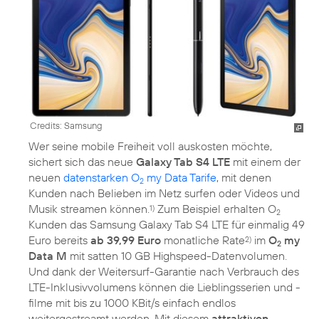
Credits: Samsung
Wer seine mobile Freiheit voll auskosten möchte,
sichert sich das neue
Galaxy Tab S4 LTE
mit einem der
neuen
datenstarken O
my Data Tarife
, mit denen
2
Kunden nach Belieben im Netz surfen oder Videos und
Musik streamen können.
Zum Beispiel erhalten O
1)
2
Kunden das Samsung Galaxy Tab S4 LTE für einmalig 49
Euro bereits
ab 39,99 Euro
monatliche Rate
im
O
my
2)
2
Data M
mit satten 10 GB Highspeed-Datenvolumen.
Und dank der Weitersurf-Garantie nach Verbrauch des
LTE-Inklusivvolumens können die Lieblingsserien und -
filme mit bis zu 1000 KBit/s einfach endlos
weitergestreamt werden. Mit diesem
attraktiven