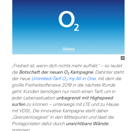
„Freiheit ist, wenn dich nichts mehr aufhält.“ – so lautet
die
Botschaft der neuen O
Kampagne
. Dahinter steht
2
der neue
Unlimited-Tarif O
my All in One
, mit dem die
2
große Freiheitsoffensive 2018 in die nächste Runde
geht. Kunden benötigen nur noch einen Tarif, um in
jeder Lebenssituation
unbegrenzt mit Highspeed
surfen
zu können – unterwegs mit LTE und zu Hause
mit VDSL. Die innovative Kampagne stellt daher
„Grenzenlosigkeit“ in den Mittelpunkt und lässt die
Protagonisten dafür durch
unsichtbare Wände
springen.