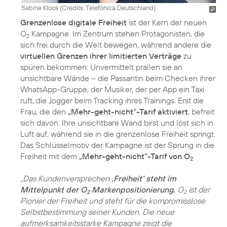
Sabine Kloos (
Credits: Telefónica Deutschland
)
Grenzenlose digitale Freiheit
ist der Kern der neuen
O
Kampagne. Im Zentrum stehen Protagonisten, die
2
sich frei durch die Welt bewegen, während andere die
virtuellen Grenzen ihrer limitierten Verträge
zu
spüren bekommen: Unvermittelt prallen sie an
unsichtbare Wände – die Passantin beim Checken ihrer
WhatsApp-Gruppe, der Musiker, der per App ein Taxi
ruft, die Jogger beim Tracking ihres Trainings. Erst die
Frau, die den
„Mehr-geht-nicht“-Tarif aktiviert
, befreit
sich davon. Ihre unsichtbare Wand birst und löst sich in
Luft auf, während sie in die grenzenlose Freiheit springt.
Das Schlüsselmotiv der Kampagne ist der Sprung in die
Freiheit mit dem
„Mehr-geht-nicht“-Tarif von O
.
2
„Das Kundenversprechen
,Freiheit‘ steht im
Mittelpunkt der O
Markenpositionierung.
O
ist der
2
2
Pionier der Freiheit und steht für die kompromisslose
Selbstbestimmung seiner Kunden. Die neue
aufmerksamkeitsstarke Kampagne zeigt die