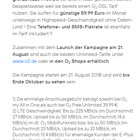
beispielsweise weil sie bereits einen O
DSL Tarif
2
nutzen. Sie surfen für
günstige 59,99 Euro
im Monat
unterwegs in Highspeed-Geschwindigkeit ohne Daten-
Limit.
Eine
Telefonie- und SMS-Flatrate
ist ebenfalls
1)
im Tarif inkludiert.
5)
Zusammen mit dem
Launch der Kampagne am 21.
August
sind auch die beiden Unlimited-Tarife unter
www.o2.de
oder
in den O
Shops erhältlich
.
2
Die Kampagne startet am 21. August 2018 und wird
bis
Ende Oktober zu sehen
sein.
1) Die einmalige Anschlussgebühr beträgt sowohl bei O
2
my All in One als auch bei O
Free Unlimited 39,99 €.
2
2) LTE Geschwindigkeit: Bis zu 225 MBit/s (im Durchschnitt
27 MBit/s; Upload bis zu 50 MBit/s, im Durchschnitt 14,6
MBit/s) im dt. O
Mobilfunknetz bzw. bis zu 50 MBit/s (im
2
Durchschnitt 23 MBit/s; Upload bis zu 32 MBit/s, im
Durchschnitt 13,4 MBit/s) für ehemalige Kunden der E-Plus