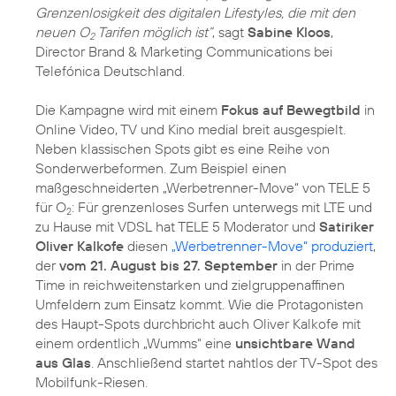
Grenzenlosigkeit des digitalen Lifestyles, die mit den
neuen O
Tarifen möglich ist“
, sagt
Sabine Kloos
,
2
Director Brand & Marketing Communications bei
Telefónica Deutschland.
Die Kampagne wird mit einem
Fokus auf Bewegtbild
in
Online Video, TV und Kino medial breit ausgespielt.
Neben klassischen Spots gibt es eine Reihe von
Sonderwerbeformen. Zum Beispiel einen
maßgeschneiderten „Werbetrenner-Move“ von TELE 5
für O
: Für grenzenloses Surfen unterwegs mit LTE und
2
zu Hause mit VDSL hat TELE 5 Moderator und
Satiriker
Oliver Kalkofe
diesen
„Werbetrenner-Move“ produziert
,
der
vom 21. August bis 27. September
in der Prime
Time in reichweitenstarken und zielgruppenaffinen
Umfeldern zum Einsatz kommt. Wie die Protagonisten
des Haupt-Spots durchbricht auch Oliver Kalkofe mit
einem ordentlich „Wumms“ eine
unsichtbare Wand
aus Glas
. Anschließend startet nahtlos der TV-Spot des
Mobilfunk-Riesen.