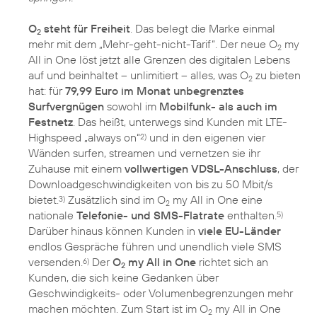
O
steht für Freiheit
. Das belegt die Marke einmal
2
mehr mit dem „Mehr-geht-nicht-Tarif“. Der neue O
my
2
All in One löst jetzt alle Grenzen des digitalen Lebens
auf und beinhaltet – unlimitiert – alles, was O
zu bieten
2
hat: für
79,99 Euro im Monat unbegrenztes
Surfvergnügen
sowohl im
Mobilfunk- als auch im
Festnetz
. Das heißt, unterwegs sind Kunden mit LTE-
Highspeed „always on“
und in den eigenen vier
2)
Wänden surfen, streamen und vernetzen sie ihr
Zuhause mit einem
vollwertigen VDSL-Anschluss
, der
Downloadgeschwindigkeiten von bis zu 50 Mbit/s
bietet.
Zusätzlich sind im O
my All in One eine
3)
2
nationale
Telefonie- und SMS-Flatrate
enthalten.
5)
Darüber hinaus können Kunden in
viele EU-Länder
endlos Gespräche führen und unendlich viele SMS
versenden.
Der
O
my All in One
richtet sich an
6)
2
Kunden, die sich keine Gedanken über
Geschwindigkeits- oder Volumenbegrenzungen mehr
machen möchten. Zum Start ist im O
my All in One
2