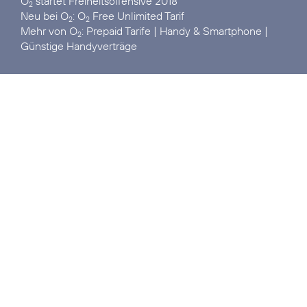
O
startet
Freiheitsoffensive 2018
2
Neu bei O
:
O
Free Unlimited Tarif
2
2
Mehr von O
:
Prepaid Tarife
|
Handy & Smartphone
|
2
Günstige Handyverträge