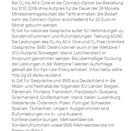
Bei O
my All in One ist die Connect-Option bei Bestellung
2
bis 31.10.2018 ohne Aufpreis für die Dauer der 24 Monate
Mindestvertragslaufzeit des Tarifs enthalten. Bei Bedarf
kann die Connect-Option anschließend für 20 Euro im
Monat gebucht werden.
5) Gilt für nationale Gespräche außer für Verbindungen zu
Sonderrufnummern und Rufumleitungen, Taktung 60/60.
Die Leistungen des O
my All in One und O
Free Unlimited
2
2
(Gespräche, SMS, Daten) können auch in der Weltzone 1
(EU-Ausland, Norwegen, Island, Liechtenstein) in
Anspruch genommen werden. Bei übermäßiger Nutzung
der Leistungen in der Weltzone 1 werden Aufschläge
gemäß der EU-Fair-Use-Policy erhoben. Infos hierzu siehe
http://g.o2.de/eu-ausland.
6) Gilt für Gespräche und SMS aus Deutschland in die
Mobil- und Festnetze der folgenden EU-Länder: Belgien,
Dänemark, Finnland, Frankreich, Französisch-Guayana,
Griechenland, Großbritannien, Irland, Italien, Luxemburg,
Niederlande, Österreich, Polen, Portugal, Schweden,
Spanien, Tschechien, Ungarn. Ausgenommen sind
Rufumleitungen ins In- und Ausland,
Konferenzverbindungen, Mehrwertdienste,
Sonderrufnummern sowie SMS-Mehrwertdienste mit
Premium-Billing.