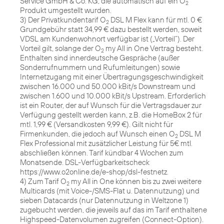
Service GmbH & Co. KG, die automatisch auf ein O
2
Produkt umgestellt wurden.
3) Der Privatkundentarif O
DSL M Flex kann für mtl. 0 €
2
Grundgebühr statt 34,99 € dazu bestellt werden, soweit
VDSL am Kundenwohnort verfügbar ist („Vorteil“). Der
Vorteil gilt, solange der O
my All in One Vertrag besteht.
2
Enthalten sind innerdeutsche Gespräche (außer
Sonderrufnummern und Rufumleitungen) sowie
Internetzugang mit einer Übertragungsgeschwindigkeit
zwischen 16.000 und 50.000 kBit/s Downstream und
zwischen 1.600 und 10.000 kBit/s Upstream. Erforderlich
ist ein Router, der auf Wunsch für die Vertragsdauer zur
Verfügung gestellt werden kann, z.B. die HomeBox 2 für
mtl. 1,99 € (Versandkosten 9,99 €). Gilt nicht für
Firmenkunden, die jedoch auf Wunsch einen O
DSL M
2
Flex Professional mit zusätzlicher Leistung für 5€ mtl.
abschließen können. Tarif kündbar 4 Wochen zum
Monatsende. DSL-Verfügbarkeitscheck
https://www.o2online.de/e-shop/dsl-festnetz.
4) Zum Tarif O
my All in One können bis zu zwei weitere
2
Multicards (mit Voice-/SMS-Flat u. Datennutzung) und
sieben Datacards (nur Datennutzung in Weltzone 1)
zugebucht werden, die jeweils auf das im Tarif enthaltene
Highspeed-Datenvolumen zugreifen (Connect-Option).