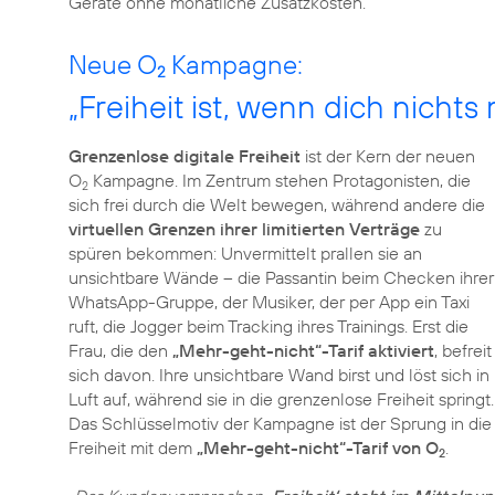
Geräte ohne monatliche Zusatzkosten.
Neue O
Kampagne:
2
„Freiheit ist, wenn dich nichts
Grenzenlose digitale Freiheit
ist der Kern der neuen
O
Kampagne. Im Zentrum stehen Protagonisten, die
2
sich frei durch die Welt bewegen, während andere die
virtuellen Grenzen ihrer limitierten Verträge
zu
spüren bekommen: Unvermittelt prallen sie an
unsichtbare Wände – die Passantin beim Checken ihrer
WhatsApp-Gruppe, der Musiker, der per App ein Taxi
ruft, die Jogger beim Tracking ihres Trainings. Erst die
Frau, die den
„Mehr-geht-nicht“-Tarif aktiviert
, befreit
sich davon. Ihre unsichtbare Wand birst und löst sich in
Luft auf, während sie in die grenzenlose Freiheit springt.
Das Schlüsselmotiv der Kampagne ist der Sprung in die
Freiheit mit dem
„Mehr-geht-nicht“-Tarif von O
.
2