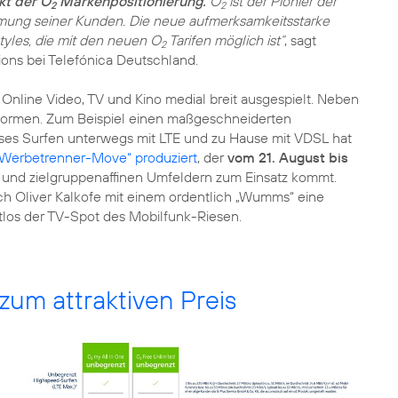
nkt der O
Markenpositionierung.
O
ist der Pionier der
2
2
mmung seiner Kunden. Die neue aufmerksamkeitsstarke
tyles, die mit den neuen O
Tarifen möglich ist“
, sagt
2
ons bei Telefónica Deutschland.
 Online Video, TV und Kino medial breit ausgespielt. Neben
eformen. Zum Beispiel einen maßgeschneiderten
oses Surfen unterwegs mit LTE und zu Hause mit VDSL hat
„Werbetrenner-Move“ produziert
, der
vom 21. August bis
n und zielgruppenaffinen Umfeldern zum Einsatz kommt.
ch Oliver Kalkofe mit einem ordentlich „Wumms“ eine
htlos der TV-Spot des Mobilfunk-Riesen.
um attraktiven Preis