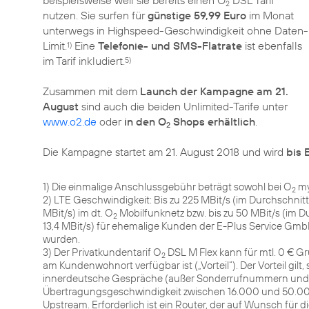
beispielsweise weil sie bereits einen O
DSL Tarif
2
nutzen. Sie surfen für
günstige 59,99 Euro
im Monat
unterwegs in Highspeed-Geschwindigkeit ohne Daten-
Limit.
Eine
Telefonie- und SMS-Flatrate
ist ebenfalls
1)
im Tarif inkludiert.
5)
Zusammen mit dem
Launch der Kampagne am 21.
August
sind auch die beiden Unlimited-Tarife unter
www.o2.de
oder
in den O
Shops erhältlich
.
2
Die Kampagne startet am 21. August 2018 und wird
bis 
1) Die einmalige Anschlussgebühr beträgt sowohl bei O
my
2
2) LTE Geschwindigkeit: Bis zu 225 MBit/s (im Durchschnitt 
MBit/s) im dt. O
Mobilfunknetz bzw. bis zu 50 MBit/s (im Du
2
13,4 MBit/s) für ehemalige Kunden der E-Plus Service Gmb
wurden.
3) Der Privatkundentarif O
DSL M Flex kann für mtl. 0 € G
2
am Kundenwohnort verfügbar ist („Vorteil“). Der Vorteil gilt,
innerdeutsche Gespräche (außer Sonderrufnummern und R
Übertragungsgeschwindigkeit zwischen 16.000 und 50.000
Upstream. Erforderlich ist ein Router, der auf Wunsch für d