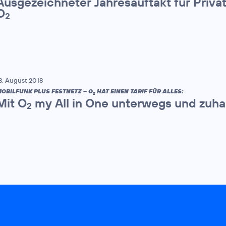
Ausgezeichneter Jahresauftakt für Priv
O
2
3. August 2018
OBILFUNK PLUS FESTNETZ – O
HAT EINEN TARIF FÜR ALLES:
2
Mit O
my All in One unterwegs und zuha
2