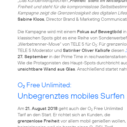
„Das Kundenversprechen
,Freiheit‘ steht im Mittelpu
Freiheit und steht für die kompromisslose Selbstbesti
Kampagne zeigt die Grenzenlosigkeit des digitalen Lifes
Sabine Kloos
, Director Brand & Marketing Communicati
Die Kampagne wird mit einem
Fokus auf Bewegtbild
in
klassischen Spots gibt es eine Reihe von Sonderwerb
„Werbetrenner-Move“ von TELE 5 für O
: Für grenzenl
2
TELE 5 Moderator und
Satiriker Oliver Kalkofe
diesen
27. September
in der Prime Time in reichweitenstarke
Wie die Protagonisten des Haupt-Spots durchbricht au
unsichtbare Wand aus Glas
. Anschließend startet na
O
Free Unlimited:
2
Unbegrenztes mobiles Surfen z
Am
21. August 2018
geht auch der O
Free Unlimited
2
Tarif an den Start. Er richtet sich an Kunden, die
grenzenlose Freiheit
vor allem mobil genießen wollen,