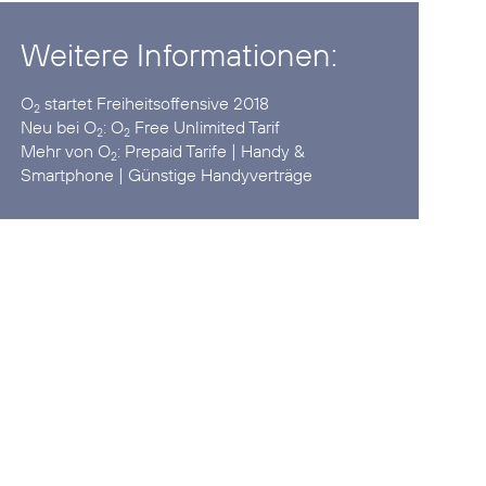
Weitere Informationen:
O
startet
Freiheitsoffensive 2018
2
Neu bei O
:
O
Free Unlimited Tarif
2
2
Mehr von O
:
Prepaid Tarife
|
Handy &
2
Smartphone
|
Günstige Handyverträge