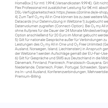
HomeBox 2 für mtl. 1,99 € (Versandkosten 9,99 €). Gilt ni
Flex Professional mit zusätzlicher Leistung für 5€ mtl. a
DSL-Verfügbarkeitscheck https://www.o2online.de/e-shop/
4) Zum Tarif O
my All in One können bis zu zwei weitere M
2
Datacards (nur Datennutzung in Weltzone 1) zugebucht werd
Datenvolumen zugreifen (Connect-Option). Bei O
my All i
2
ohne Aufpreis für die Dauer der 24 Monate Mindestvertragsl
Option anschließend für 20 Euro im Monat gebucht werde
5) Gilt für nationale Gespräche außer für Verbindungen 
Leistungen des O
my All in One und O
Free Unlimited (G
2
2
Ausland, Norwegen, Island, Liechtenstein) in Anspruch 
der Weltzone 1 werden Aufschläge gemäß der EU-Fair-Use-Po
6) Gilt für Gespräche und SMS aus Deutschland in die Mob
Dänemark, Finnland, Frankreich, Französisch-Guayana, Grie
Niederlande, Österreich, Polen, Portugal, Schweden, Sp
ins In- und Ausland, Konferenzverbindungen, Mehrwertd
Premium-Billing.