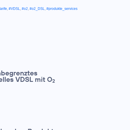
rife
,
#VDSL
,
#o2
,
#o2_DSL
,
#produkte_services
unbegrenztes
elles VDSL mit O
2