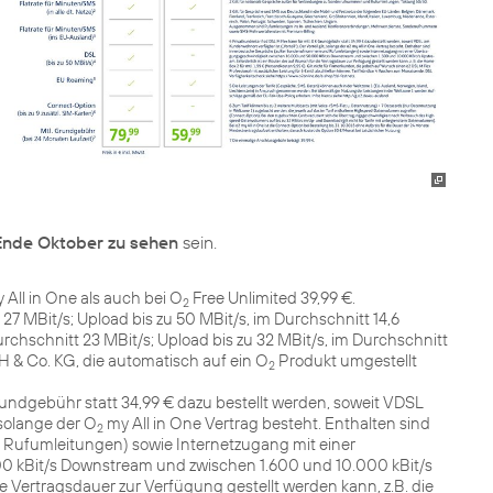
Ende Oktober zu sehen
sein.
 All in One als auch bei O
Free Unlimited 39,99 €.
2
27 MBit/s; Upload bis zu 50 MBit/s, im Durchschnitt 14,6
rchschnitt 23 MBit/s; Upload bis zu 32 MBit/s, im Durchschnitt
H & Co. KG, die automatisch auf ein O
Produkt umgestellt
2
rundgebühr statt 34,99 € dazu bestellt werden, soweit VDSL
 solange der O
my All in One Vertrag besteht. Enthalten sind
2
ufumleitungen) sowie Internetzugang mit einer
 kBit/s Downstream und zwischen 1.600 und 10.000 kBit/s
ie Vertragsdauer zur Verfügung gestellt werden kann, z.B. die