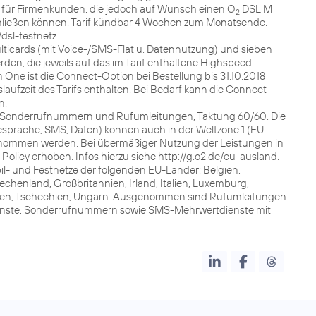
cht für Firmenkunden, die jedoch auf Wunsch einen O
DSL M
2
bschließen können. Tarif kündbar 4 Wochen zum Monatsende.
dsl-festnetz.
ulticards (mit Voice-/SMS-Flat u. Datennutzung) und sieben
en, die jeweils auf das im Tarif enthaltene Highspeed-
n One ist die Connect-Option bei Bestellung bis 31.10.2018
aufzeit des Tarifs enthalten. Bei Bedarf kann die Connect-
n.
zu Sonderrufnummern und Rufumleitungen, Taktung 60/60. Die
espräche, SMS, Daten) können auch in der Weltzone 1 (EU-
genommen werden. Bei übermäßiger Nutzung der Leistungen in
licy erhoben. Infos hierzu siehe http://g.o2.de/eu-ausland.
il- und Festnetze der folgenden EU-Länder: Belgien,
chenland, Großbritannien, Irland, Italien, Luxemburg,
anien, Tschechien, Ungarn. Ausgenommen sind Rufumleitungen
ienste, Sonderrufnummern sowie SMS-Mehrwertdienste mit