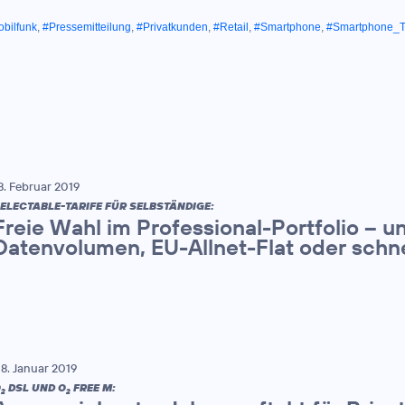
bilfunk
,
#Pressemitteilung
,
#Privatkunden
,
#Retail
,
#Smartphone
,
#Smartphone_Ta
8. Februar 2019
ELECTABLE-TARIFE FÜR SELBSTÄNDIGE:
Freie Wahl im Professional-Portfolio – 
Datenvolumen, EU-Allnet-Flat oder schn
8. Januar 2019
O
DSL UND O
FREE M:
2
2