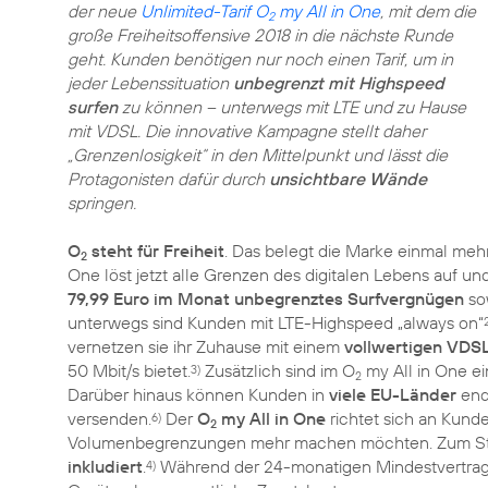
der neue
Unlimited-Tarif O
my All in One
, mit dem die
2
große Freiheitsoffensive 2018 in die nächste Runde
geht. Kunden benötigen nur noch einen Tarif, um in
jeder Lebenssituation
unbegrenzt mit Highspeed
surfen
zu können – unterwegs mit LTE und zu Hause
mit VDSL. Die innovative Kampagne stellt daher
„Grenzenlosigkeit“ in den Mittelpunkt und lässt die
Protagonisten dafür durch
unsichtbare Wände
springen.
O
steht für Freiheit
. Das belegt die Marke einmal meh
2
One löst jetzt alle Grenzen des digitalen Lebens auf und 
79,99 Euro im Monat unbegrenztes Surfvergnügen
so
unterwegs sind Kunden mit LTE-Highspeed „always on“
vernetzen sie ihr Zuhause mit einem
vollwertigen VDS
50 Mbit/s bietet.
Zusätzlich sind im O
my All in One ei
3)
2
Darüber hinaus können Kunden in
viele EU-Länder
end
versenden.
Der
O
my All in One
richtet sich an Kund
6)
2
Volumenbegrenzungen mehr machen möchten. Zum Star
inkludiert
.
Während der 24-monatigen Mindestvertragsl
4)