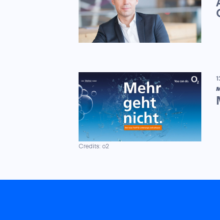
1
M
Credits: o2