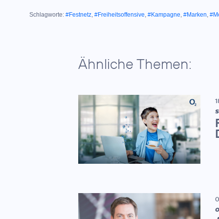
Schlagworte:
#Festnetz
,
#Freiheitsoffensive
,
#Kampagne
,
#Marken
,
#Mo
Ähnliche Themen:
1
S
0