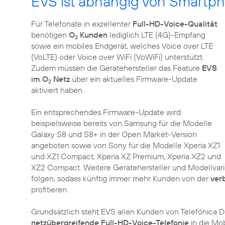
EVS ist abhängig von Smartp
Für Telefonate in exzellenter
Full-HD-Voice-Qualität
benötigen
O
Kunden
lediglich LTE (4G)-Empfang
2
sowie ein mobiles Endgerät, welches Voice over LTE
(VoLTE) oder Voice over WiFi (VoWiFi) unterstützt.
Zudem müssen die Gerätehersteller das Feature
EVS
im O
Netz
über ein aktuelles Firmware-Update
2
aktiviert haben.
Ein entsprechendes Firmware-Update wird
beispielsweise bereits von Samsung für die Modelle
Galaxy S8 und S8+ in der Open Market-Version
angeboten sowie von Sony für die Modelle Xperia XZ1
und XZ1 Compact, Xperia XZ Premium, Xperia XZ2 und
XZ2 Compact. Weitere Gerätehersteller und Modellv
folgen, sodass künftig immer mehr Kunden von der
ver
profitieren.
Grundsätzlich steht EVS allen Kunden von Telefónica D
netzübergreifende Full-HD-Voice-Telefonie
in die Mo