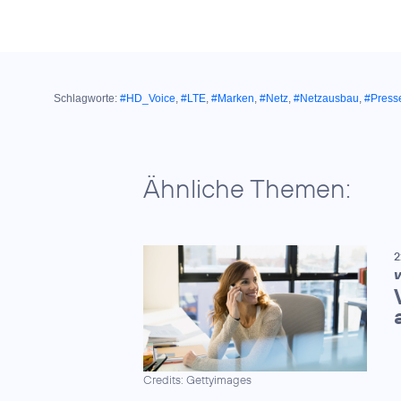
Schlagworte:
#HD_Voice
,
#LTE
,
#Marken
,
#Netz
,
#Netzausbau
,
#Presse
Ähnliche Themen:
2
V
Credits: Gettyimages