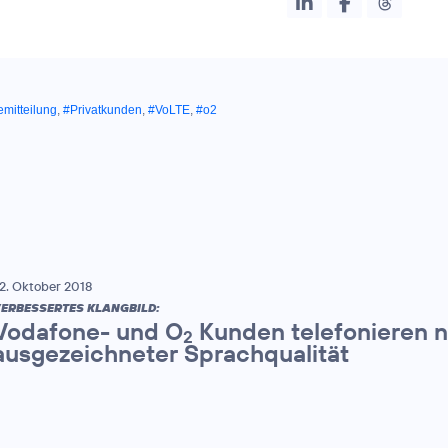
mitteilung
,
#Privatkunden
,
#VoLTE
,
#o2
2. Oktober 2018
ERBESSERTES KLANGBILD:
Vodafone- und O
Kunden telefonieren n
2
ausgezeichneter Sprachqualität