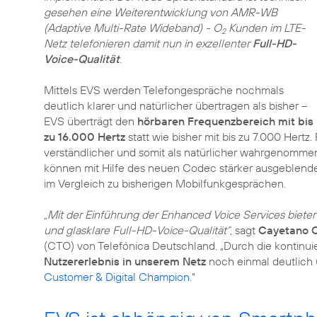
gesehen eine Weiterentwicklung von AMR-WB
(Adaptive Multi-Rate Wideband) - O
Kunden im LTE-
2
Netz telefonieren damit nun in exzellenter
Full-HD-
Voice-Qualität
.
Mittels EVS werden Telefongespräche nochmals
deutlich klarer und natürlicher übertragen als bisher –
EVS überträgt den
hörbaren Frequenzbereich mit bis
zu 16.000 Hertz
statt wie bisher mit bis zu 7.000 Hert
verständlicher und somit als natürlicher wahrgenommen
können mit Hilfe des neuen Codec stärker ausgeblendet
im Vergleich zu bisherigen Mobilfunkgesprächen.
„Mit der Einführung der Enhanced Voice Services biete
und glasklare Full-HD-Voice-Qualität“,
sagt
Cayetano C
(CTO) von Telefónica Deutschland. „Durch die kontinui
Nutzererlebnis in unserem Netz
noch einmal deutlich 
Customer & Digital Champion
.“