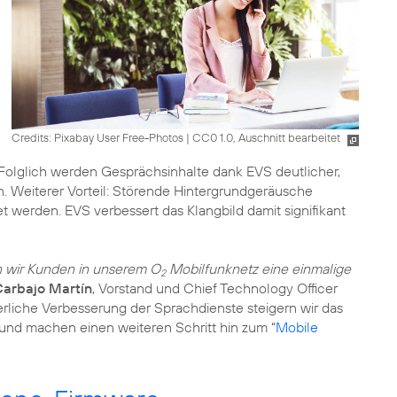
Credits: Pixabay User Free-Photos
|
CC0 1.0, Auschnitt bearbeitet
z. Folglich werden Gesprächsinhalte dank EVS deutlicher,
. Weiterer Vorteil: Störende Hintergrundgeräusche
 werden. EVS verbessert das Klangbild damit signifikant
n wir Kunden in unserem O
Mobilfunknetz eine einmalige
2
arbajo Martín
, Vorstand und Chief Technology Officer
erliche Verbesserung der Sprachdienste steigern wir das
und machen einen weiteren Schritt hin zum “
Mobile