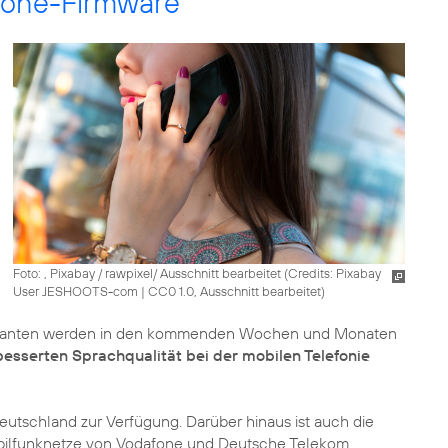
hone-Firmware
Foto: , Pixabay / rawpixel/ Ausschnitt bearbeitet (
Credits: Pixabay
User JESHOOTS-com
|
CC0 1.0, Ausschnitt bearbeitet
)
arianten werden in den kommenden Wochen und Monaten
besserten Sprachqualität bei der mobilen Telefonie
eutschland zur Verfügung. Darüber hinaus ist auch die
bilfunknetze von Vodafone und Deutsche Telekom