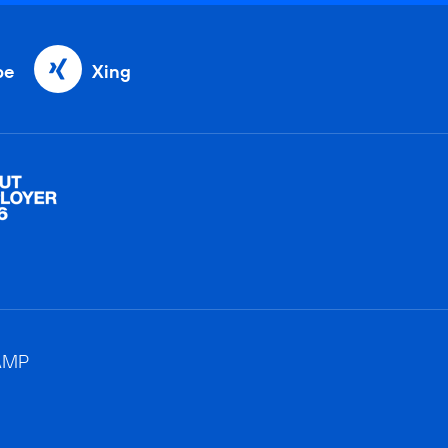
be
Xing
AMP