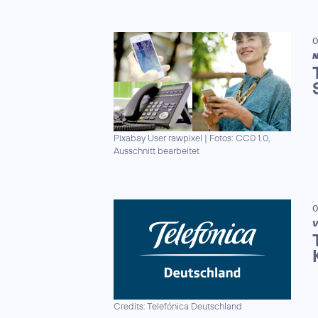
0
N
Pixabay User rawpixel
|
Fotos: CC0 1.0,
Ausschnitt bearbeitet
0
V
Credits: Telefónica Deutschland