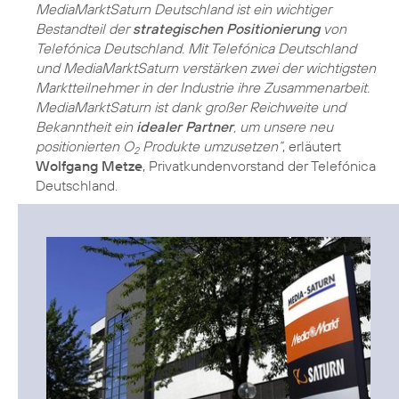
MediaMarktSaturn Deutschland ist ein wichtiger
Bestandteil der
strategischen Positionierung
von
Telefónica Deutschland. Mit Telefónica Deutschland
und MediaMarktSaturn verstärken zwei der wichtigsten
Marktteilnehmer in der Industrie ihre Zusammenarbeit.
MediaMarktSaturn ist dank großer Reichweite und
Bekanntheit ein
idealer Partner
, um unsere neu
positionierten O
Produkte umzusetzen“
, erläutert
2
Wolfgang Metze
, Privatkundenvorstand der Telefónica
Deutschland.