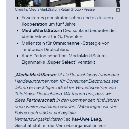
Credits: MediaMarktSaturn Retail Group / Presse
Erweiterung der strategischen und exklusiven
Kooperation
um fünf Jahre
MediaMarktSaturn
Deutschland bedeutender
Vertriebskanal für O
Produkte
2
Meilenstein für
Omnichannel
-Strategie von
Telefónica Deutschland
Auch Partnerschaft bei MediaMarktSaturn-
Eigenmarke „
Super Select
“ verstärkt
„
MediaMarktSaturn
ist als Deutschlands führendes
Handelsunternehmen für Consumer Electronics seit
Jahren ein wichtiger indirekter Vertriebspartner von
Telefónica Deutschland. Wir freuen uns, dass wir
diese
Partnerschaft
in den kommenden fünf Jahren
noch weiter ausbauen werden. Dabei legen wir den
Fokus noch stärker auf digitale
Vermarktungsaktivitäten“
, so
Kai-Uwe Laag
,
Geschäftsführer der Vertriebsorganisation von