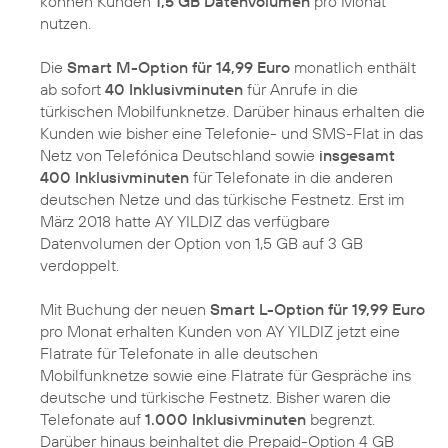
können Kunden
1,5 GB Datenvolumen
pro Monat
nutzen.
Die
Smart M-Option für 14,99 Euro
monatlich enthält
ab sofort
40 Inklusivminuten
für Anrufe in die
türkischen Mobilfunknetze. Darüber hinaus erhalten die
Kunden wie bisher eine Telefonie- und SMS-Flat in das
Netz von Telefónica Deutschland sowie
insgesamt
400 Inklusivminuten
für Telefonate in die anderen
deutschen Netze und das türkische Festnetz. Erst im
März 2018 hatte AY YILDIZ das verfügbare
Datenvolumen der Option von 1,5 GB auf 3 GB
verdoppelt.
Mit Buchung der neuen
Smart L-Option für 19,99 Euro
pro Monat erhalten Kunden von AY YILDIZ jetzt eine
Flatrate für Telefonate in alle deutschen
Mobilfunknetze sowie eine Flatrate für Gespräche ins
deutsche und türkische Festnetz. Bisher waren die
Telefonate auf
1.000 Inklusivminuten
begrenzt.
Darüber hinaus beinhaltet die Prepaid-Option 4 GB