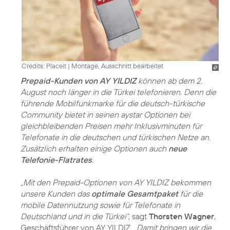
Credits: Placeit
|
Montage, Ausschnitt bearbeitet
Prepaid-Kunden von AY YILDIZ
können ab dem 2.
August noch länger in die Türkei telefonieren. Denn die
führende Mobilfunkmarke für die deutsch-türkische
Community bietet in seinen aystar Optionen bei
gleichbleibenden Preisen mehr Inklusivminuten für
Telefonate in die deutschen und türkischen Netze an.
Zusätzlich erhalten einige Optionen auch
neue
Telefonie-Flatrates
.
„Mit den Prepaid-Optionen von AY YILDIZ bekommen
unsere Kunden das
optimale Gesamtpaket
für die
mobile Datennutzung sowie für Telefonate in
Deutschland und in die Türkei“
, sagt
Thorsten Wagner
,
Geschäftsführer von AY YILDIZ.
„Damit bringen wir die