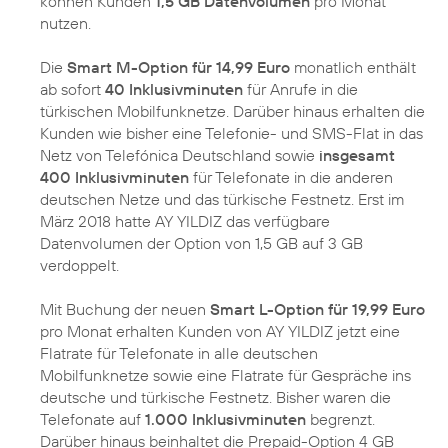
können Kunden
1,5 GB Datenvolumen
pro Monat
nutzen.
Die
Smart M-Option für 14,99 Euro
monatlich enthält
ab sofort
40 Inklusivminuten
für Anrufe in die
türkischen Mobilfunknetze. Darüber hinaus erhalten die
Kunden wie bisher eine Telefonie- und SMS-Flat in das
Netz von Telefónica Deutschland sowie
insgesamt
400 Inklusivminuten
für Telefonate in die anderen
deutschen Netze und das türkische Festnetz. Erst im
März 2018 hatte AY YILDIZ das verfügbare
Datenvolumen der Option von 1,5 GB auf 3 GB
verdoppelt.
Mit Buchung der neuen
Smart L-Option für 19,99 Euro
pro Monat erhalten Kunden von AY YILDIZ jetzt eine
Flatrate für Telefonate in alle deutschen
Mobilfunknetze sowie eine Flatrate für Gespräche ins
deutsche und türkische Festnetz. Bisher waren die
Telefonate auf
1.000 Inklusivminuten
begrenzt.
Darüber hinaus beinhaltet die Prepaid-Option 4 GB