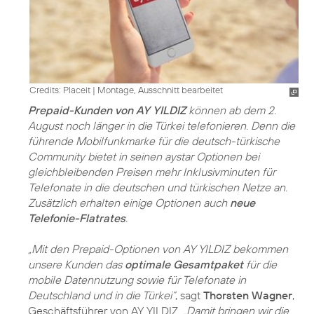
Credits: Placeit
|
Montage, Ausschnitt bearbeitet
Prepaid-Kunden von AY YILDIZ
können ab dem 2.
August noch länger in die Türkei telefonieren. Denn die
führende Mobilfunkmarke für die deutsch-türkische
Community bietet in seinen aystar Optionen bei
gleichbleibenden Preisen mehr Inklusivminuten für
Telefonate in die deutschen und türkischen Netze an.
Zusätzlich erhalten einige Optionen auch
neue
Telefonie-Flatrates
.
„Mit den Prepaid-Optionen von AY YILDIZ bekommen
unsere Kunden das
optimale Gesamtpaket
für die
mobile Datennutzung sowie für Telefonate in
Deutschland und in die Türkei“
, sagt
Thorsten Wagner
,
Geschäftsführer von AY YILDIZ.
„Damit bringen wir die