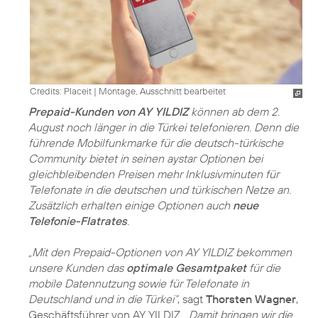
Credits: Placeit
|
Montage, Ausschnitt bearbeitet
Prepaid-Kunden von AY YILDIZ
können ab dem 2.
August noch länger in die Türkei telefonieren. Denn die
führende Mobilfunkmarke für die deutsch-türkische
Community bietet in seinen aystar Optionen bei
gleichbleibenden Preisen mehr Inklusivminuten für
Telefonate in die deutschen und türkischen Netze an.
Zusätzlich erhalten einige Optionen auch
neue
Telefonie-Flatrates
.
„Mit den Prepaid-Optionen von AY YILDIZ bekommen
unsere Kunden das
optimale Gesamtpaket
für die
mobile Datennutzung sowie für Telefonate in
Deutschland und in die Türkei“
, sagt
Thorsten Wagner
,
Geschäftsführer von AY YILDIZ.
„Damit bringen wir die