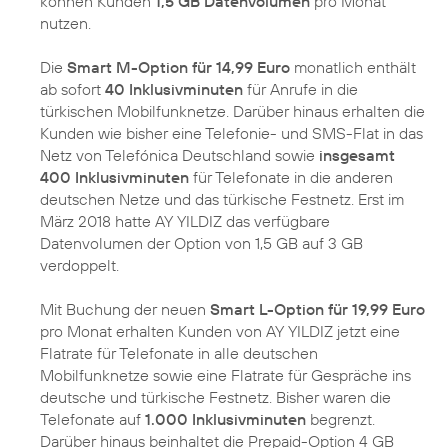
können Kunden
1,5 GB Datenvolumen
pro Monat
nutzen.
Die
Smart M-Option für 14,99 Euro
monatlich enthält
ab sofort
40 Inklusivminuten
für Anrufe in die
türkischen Mobilfunknetze. Darüber hinaus erhalten die
Kunden wie bisher eine Telefonie- und SMS-Flat in das
Netz von Telefónica Deutschland sowie
insgesamt
400 Inklusivminuten
für Telefonate in die anderen
deutschen Netze und das türkische Festnetz. Erst im
März 2018 hatte AY YILDIZ das verfügbare
Datenvolumen der Option von 1,5 GB auf 3 GB
verdoppelt.
Mit Buchung der neuen
Smart L-Option für 19,99 Euro
pro Monat erhalten Kunden von AY YILDIZ jetzt eine
Flatrate für Telefonate in alle deutschen
Mobilfunknetze sowie eine Flatrate für Gespräche ins
deutsche und türkische Festnetz. Bisher waren die
Telefonate auf
1.000 Inklusivminuten
begrenzt.
Darüber hinaus beinhaltet die Prepaid-Option 4 GB