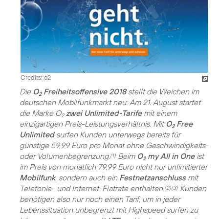
Credits: o2
Die
O
Freiheitsoffensive 2018
stellt die Weichen im
2
deutschen Mobilfunkmarkt neu: Am 21. August startet
die Marke O
zwei Unlimited-Tarife
mit einem
2
einzigartigen Preis-Leistungsverhältnis. Mit
O
Free
2
Unlimited
surfen Kunden unterwegs bereits für
günstige 59,99 Euro pro Monat ohne Geschwindigkeits-
oder Volumenbegrenzung.
Beim
O
my All in One
ist
(1)
2
im Preis von monatlich 79,99 Euro nicht nur unlimitierter
Mobilfunk
, sondern auch ein
Festnetzanschluss
mit
Telefonie- und Internet-Flatrate enthalten.
Kunden
(2)(3)
benötigen also nur noch einen Tarif, um in jeder
Lebenssituation unbegrenzt mit Highspeed surfen zu