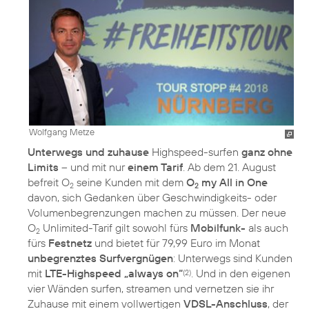
Wolfgang Metze
Unterwegs und zuhause
Highspeed-surfen
ganz ohne
Limits
– und mit nur
einem Tarif
. Ab dem 21. August
befreit O
seine Kunden mit dem
O
my All in One
2
2
davon, sich Gedanken über Geschwindigkeits- oder
Volumenbegrenzungen machen zu müssen. Der neue
O
Unlimited-Tarif gilt sowohl fürs
Mobilfunk-
als auch
2
fürs
Festnetz
und bietet für 79,99 Euro im Monat
unbegrenztes Surfvergnügen
: Unterwegs sind Kunden
mit
LTE-Highspeed „always on“
. Und in den eigenen
(2)
vier Wänden surfen, streamen und vernetzen sie ihr
Zuhause mit einem vollwertigen
VDSL-Anschluss
, der