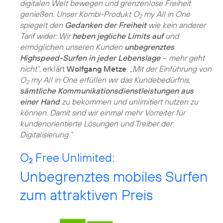
digitalen Welt bewegen und grenzenlose Freiheit
genießen. Unser Kombi-Produkt O
my All in One
2
spiegelt den
Gedanken der Freiheit
wie kein anderer
Tarif wider: Wir
heben jegliche Limits auf
und
ermöglichen unseren Kunden
unbegrenztes
Highspeed-Surfen in jeder Lebenslage
– mehr geht
nicht“
, erklärt
Wolfgang Metze
.
„Mit der Einführung von
O
my All in One erfüllen wir das Kundebedürfnis,
2
sämtliche Kommunikationsdienstleistungen aus
einer Hand
zu bekommen und unlimitiert nutzen zu
können. Damit sind wir einmal mehr Vorreiter für
kundenorientierte Lösungen und Treiber der
Digitalisierung.“
O
Free Unlimited:
2
Unbegrenztes mobiles Surfen
zum attraktiven Preis