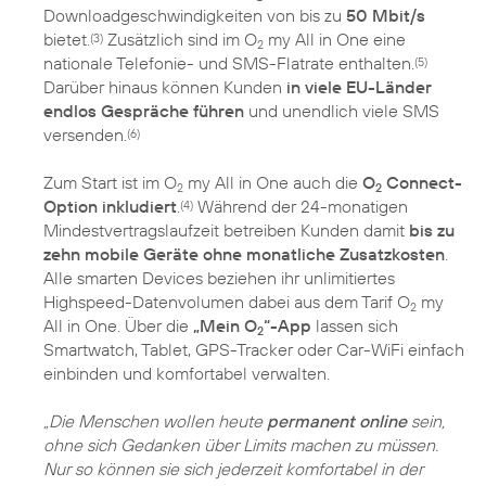
Downloadgeschwindigkeiten von bis zu
50 Mbit/s
bietet.
Zusätzlich sind im O
my All in One eine
(3)
2
nationale Telefonie- und SMS-Flatrate enthalten.
(5)
Darüber hinaus können Kunden
in viele EU-Länder
endlos Gespräche führen
und unendlich viele SMS
versenden.
(6)
Zum Start ist im O
my All in One auch die
O
Connect-
2
2
Option inkludiert
.
Während der 24-monatigen
(4)
Mindestvertragslaufzeit betreiben Kunden damit
bis zu
zehn mobile Geräte ohne monatliche Zusatzkosten
.
Alle smarten Devices beziehen ihr unlimitiertes
Highspeed-Datenvolumen dabei aus dem Tarif O
my
2
All in One. Über die
„Mein O
“-App
lassen sich
2
Smartwatch, Tablet, GPS-Tracker oder Car-WiFi einfach
einbinden und komfortabel verwalten.
„Die Menschen wollen heute
permanent online
sein,
ohne sich Gedanken über Limits machen zu müssen.
Nur so können sie sich jederzeit komfortabel in der