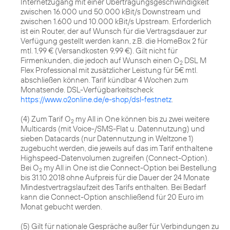
Internetzugang mit einer Übertragungsgeschwindigkeit
zwischen 16.000 und 50.000 kBit/s Downstream und
zwischen 1.600 und 10.000 kBit/s Upstream. Erforderlich
ist ein Router, der auf Wunsch für die Vertragsdauer zur
Verfügung gestellt werden kann, z.B. die HomeBox 2 für
mtl. 1,99 € (Versandkosten 9,99 €). Gilt nicht für
Firmenkunden, die jedoch auf Wunsch einen O
DSL M
2
Flex Professional mit zusätzlicher Leistung für 5€ mtl.
abschließen können. Tarif kündbar 4 Wochen zum
Monatsende. DSL-Verfügbarkeitscheck
https://www.o2online.de/e-shop/dsl-festnetz
.
(4) Zum Tarif O
my All in One können bis zu zwei weitere
2
Multicards (mit Voice-/SMS-Flat u. Datennutzung) und
sieben Datacards (nur Datennutzung in Weltzone 1)
zugebucht werden, die jeweils auf das im Tarif enthaltene
Highspeed-Datenvolumen zugreifen (Connect-Option).
Bei O
my All in One ist die Connect-Option bei Bestellung
2
bis 31.10.2018 ohne Aufpreis für die Dauer der 24 Monate
Mindestvertragslaufzeit des Tarifs enthalten. Bei Bedarf
kann die Connect-Option anschließend für 20 Euro im
Monat gebucht werden.
(5) Gilt für nationale Gespräche außer für Verbindungen zu