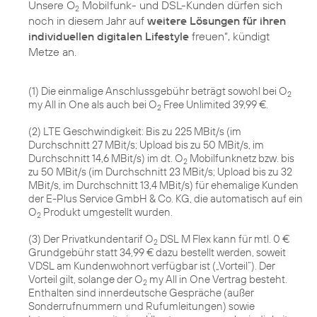
Unsere O
Mobilfunk- und DSL-Kunden dürfen sich
2
noch in diesem Jahr auf
weitere Lösungen für ihren
individuellen digitalen Lifestyle
freuen“, kündigt
Metze an.
(1) Die einmalige Anschlussgebühr beträgt sowohl bei O
2
my All in One als auch bei O
Free Unlimited 39,99 €.
2
(2) LTE Geschwindigkeit: Bis zu 225 MBit/s (im
Durchschnitt 27 MBit/s; Upload bis zu 50 MBit/s, im
Durchschnitt 14,6 MBit/s) im dt. O
Mobilfunknetz bzw. bis
2
zu 50 MBit/s (im Durchschnitt 23 MBit/s; Upload bis zu 32
MBit/s, im Durchschnitt 13,4 MBit/s) für ehemalige Kunden
der E-Plus Service GmbH & Co. KG, die automatisch auf ein
O
Produkt umgestellt wurden.
2
(3) Der Privatkundentarif O
DSL M Flex kann für mtl. 0 €
2
Grundgebühr statt 34,99 € dazu bestellt werden, soweit
VDSL am Kundenwohnort verfügbar ist („Vorteil“). Der
Vorteil gilt, solange der O
my All in One Vertrag besteht.
2
Enthalten sind innerdeutsche Gespräche (außer
Sonderrufnummern und Rufumleitungen) sowie