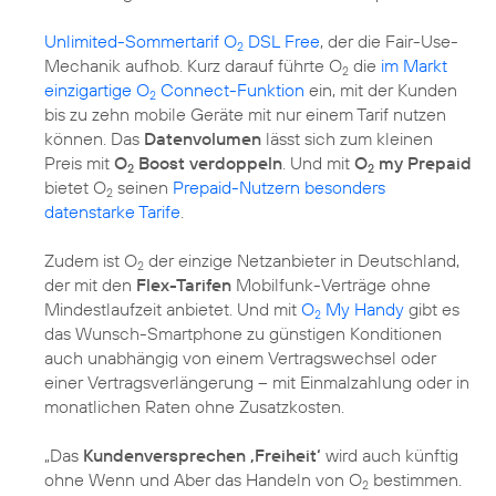
Unlimited-Sommertarif O
DSL Free
, der die Fair-Use-
2
Mechanik aufhob. Kurz darauf führte O
die
im Markt
2
einzigartige O
Connect-Funktion
ein, mit der Kunden
2
bis zu zehn mobile Geräte mit nur einem Tarif nutzen
können. Das
Datenvolumen
lässt sich zum kleinen
Preis mit
O
Boost verdoppeln
. Und mit
O
my Prepaid
2
2
bietet O
seinen
Prepaid-Nutzern besonders
2
datenstarke Tarife
.
Zudem ist O
der einzige Netzanbieter in Deutschland,
2
der mit den
Flex-Tarifen
Mobilfunk-Verträge ohne
Mindestlaufzeit anbietet. Und mit
O
My Handy
gibt es
2
das Wunsch-Smartphone zu günstigen Konditionen
auch unabhängig von einem Vertragswechsel oder
einer Vertragsverlängerung – mit Einmalzahlung oder in
monatlichen Raten ohne Zusatzkosten.
„Das
Kundenversprechen ,Freiheit‘
wird auch künftig
ohne Wenn und Aber das Handeln von O
bestimmen.
2