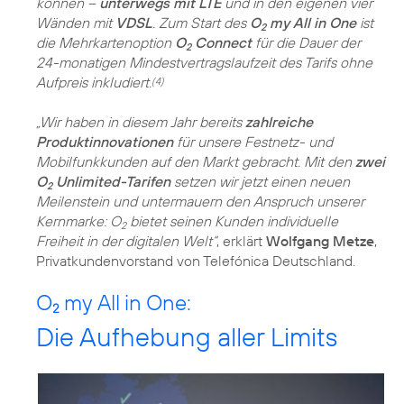
können –
unterwegs mit LTE
und in den eigenen vier
Wänden mit
VDSL
. Zum Start des
O
my All in One
ist
2
die Mehrkartenoption
O
Connect
für die Dauer der
2
24-monatigen Mindestvertragslaufzeit des Tarifs ohne
Aufpreis inkludiert.
(4)
„Wir haben in diesem Jahr bereits
zahlreiche
Produktinnovationen
für unsere Festnetz- und
Mobilfunkkunden auf den Markt gebracht. Mit den
zwei
O
Unlimited-Tarifen
setzen wir jetzt einen neuen
2
Meilenstein und untermauern den Anspruch unserer
Kernmarke: O
bietet seinen Kunden individuelle
2
Freiheit in der digitalen Welt“
, erklärt
Wolfgang Metze
,
Privatkundenvorstand von Telefónica Deutschland.
O
my All in One:
2
Die Aufhebung aller Limits