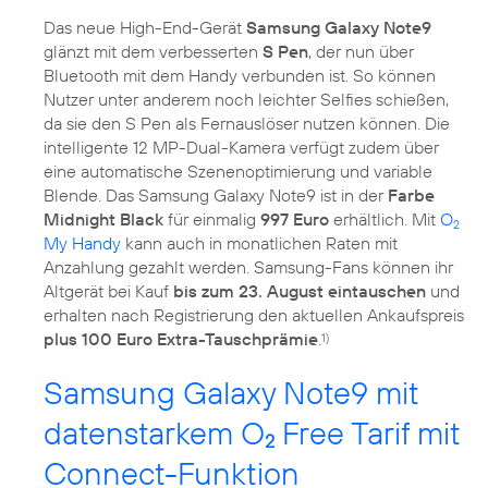
Das neue High-End-Gerät
Samsung Galaxy Note9
glänzt mit dem verbesserten
S Pen
, der nun über
Bluetooth mit dem Handy verbunden ist. So können
Nutzer unter anderem noch leichter Selfies schießen,
da sie den S Pen als Fernauslöser nutzen können. Die
intelligente 12 MP-Dual-Kamera verfügt zudem über
eine automatische Szenenoptimierung und variable
Blende. Das Samsung Galaxy Note9 ist in der
Farbe
Midnight Black
für einmalig
997 Euro
erhältlich. Mit
O
2
My Handy
kann auch in monatlichen Raten mit
Anzahlung gezahlt werden. Samsung-Fans können ihr
Altgerät bei Kauf
bis zum 23. August eintauschen
und
erhalten nach Registrierung den aktuellen Ankaufspreis
plus 100 Euro Extra-Tauschprämie
.
1)
Samsung Galaxy Note9 mit
datenstarkem O
Free Tarif mit
2
Connect-Funktion