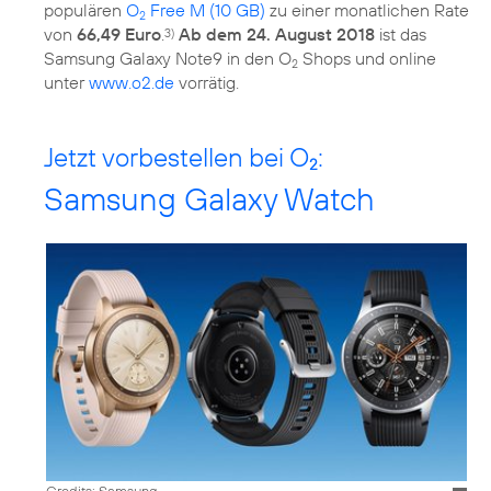
populären
O
Free M (10 GB)
zu einer monatlichen Rate
2
von
66,49 Euro
.
Ab dem 24. August 2018
ist das
3)
Samsung Galaxy Note9 in den O
Shops und online
2
unter
www.o2.de
vorrätig.
Jetzt vorbestellen bei O
:
2
Samsung Galaxy Watch
Credits: Samsung