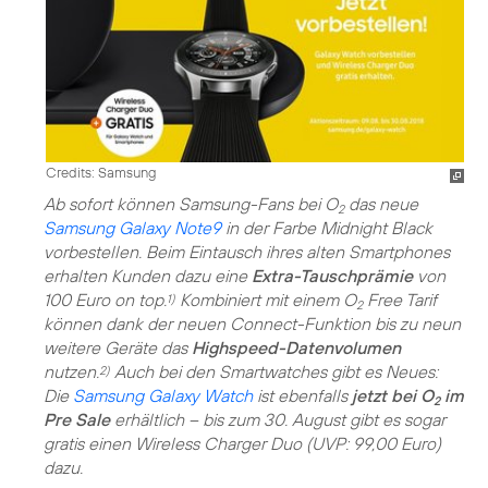
Credits: Samsung
Ab sofort können Samsung-Fans bei O
das neue
2
Samsung Galaxy Note9
in der Farbe Midnight Black
vorbestellen. Beim Eintausch ihres alten Smartphones
erhalten Kunden dazu eine
Extra-Tauschprämie
von
100 Euro on top.
Kombiniert mit einem O
Free Tarif
1)
2
können dank der neuen Connect-Funktion bis zu neun
weitere Geräte das
Highspeed-Datenvolumen
nutzen.
Auch bei den Smartwatches gibt es Neues:
2)
Die
Samsung Galaxy Watch
ist ebenfalls
jetzt bei O
im
2
Pre Sale
erhältlich – bis zum 30. August gibt es sogar
gratis einen Wireless Charger Duo (UVP: 99,00 Euro)
dazu.