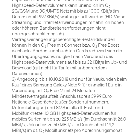
Highspeed-Datenvolumens kann unendlich im O
2
2G/GSM und 3G/UMTS Netz mit bis zu 1000 KBit/s (im
Durchschnitt 997 KBit/s) weiter gesurft werden (HD-Video-
Streaming und Internetanwendungen mit ähnlich hohen
oder höheren Bandbreitenanforderungen nicht
uneingeschränkt möglich).
Vertragsverlängerungsberechtigte Bestandskunden
können in den O
Free mit Connect bzw. O
Free Boost
2
2
wechseln. Bei den zugebuchten Cards reduziert sich die
Übertragungsgeschwindigkeit nach Verbrauch des
Highspeed-Datenvolumens auf bis zu 32 KBit/s im Up- und
Download (gilt nicht für Tarife mit unbegrenztem
Datenvolumen).
3) Angebot gilt bis 10.10.2018 und nur für Neukunden beim
Kauf eines Samsung Galaxy Note 9 für einmalig 1 Euro in
Verbindung mit O
Free M mit 24 Monaten
2
Mindestvertragslaufzeit. Anschlusspreis 39,99 Euro.
Nationale Gespräche (außer Sonderrufnummern,
Rufumleitungen) und SMS in alle dt. Fest- und
Mobilfunknetze, 10 GB Highspeed-Datenvolumen für
mobiles Surfen mit bis zu 225 MBit/s (im Durchschnitt 26,0
MBit/s; Upload bis zu 50 MBit/s, im Durchschnitt 14,2
MBit/s) im dt. O
Mobilfunknetz pro Abrechnungsmonat
2