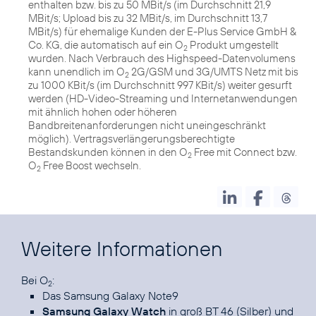
enthalten bzw. bis zu 50 MBit/s (im Durchschnitt 21,9
MBit/s; Upload bis zu 32 MBit/s, im Durchschnitt 13,7
MBit/s) für ehemalige Kunden der E-Plus Service GmbH &
Co. KG, die automatisch auf ein O
Produkt umgestellt
2
wurden. Nach Verbrauch des Highspeed-Datenvolumens
kann unendlich im O
2G/GSM und 3G/UMTS Netz mit bis
2
zu 1000 KBit/s (im Durchschnitt 997 KBit/s) weiter gesurft
werden (HD-Video-Streaming und Internetanwendungen
mit ähnlich hohen oder höheren
Bandbreitenanforderungen nicht uneingeschränkt
möglich). Vertragsverlängerungsberechtigte
Bestandskunden können in den O
Free mit Connect bzw.
2
O
Free Boost wechseln.
2
Weitere Informationen
Bei O
2
Das
Samsung Galaxy Note9
Samsung Galaxy Watch
in groß
BT 46 (Silber)
und