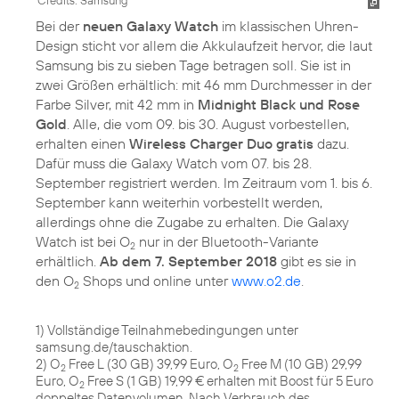
Bei der
neuen Galaxy Watch
im klassischen Uhren-
Design sticht vor allem die Akkulaufzeit hervor, die laut
Samsung bis zu sieben Tage betragen soll. Sie ist in
zwei Größen erhältlich: mit 46 mm Durchmesser in der
Farbe Silver, mit 42 mm in
Midnight Black und Rose
Gold
. Alle, die vom 09. bis 30. August vorbestellen,
erhalten einen
Wireless Charger Duo gratis
dazu.
Dafür muss die Galaxy Watch vom 07. bis 28.
September registriert werden. Im Zeitraum vom 1. bis 6.
September kann weiterhin vorbestellt werden,
allerdings ohne die Zugabe zu erhalten. Die Galaxy
Watch ist bei O
nur in der Bluetooth-Variante
2
erhältlich.
Ab dem 7. September 2018
gibt es sie in
den O
Shops und online unter
www.o2.de
.
2
1) Vollständige Teilnahmebedingungen unter
samsung.de/tauschaktion.
2) O
Free L (30 GB) 39,99 Euro, O
Free M (10 GB) 29,99
2
2
Euro, O
Free S (1 GB) 19,99 € erhalten mit Boost für 5 Euro
2
doppeltes Datenvolumen. Nach Verbrauch des