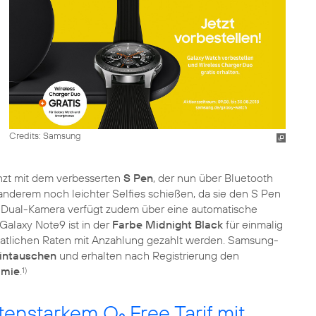
Credits: Samsung
nzt mit dem verbesserten
S Pen
, der nun über Bluetooth
nderem noch leichter Selfies schießen, da sie den S Pen
MP-Dual-Kamera verfügt zudem über eine automatische
alaxy Note9 ist in der
Farbe Midnight Black
für einmalig
atlichen Raten mit Anzahlung gezahlt werden. Samsung-
eintauschen
und erhalten nach Registrierung den
ämie
.
1)
tenstarkem O
Free Tarif mit