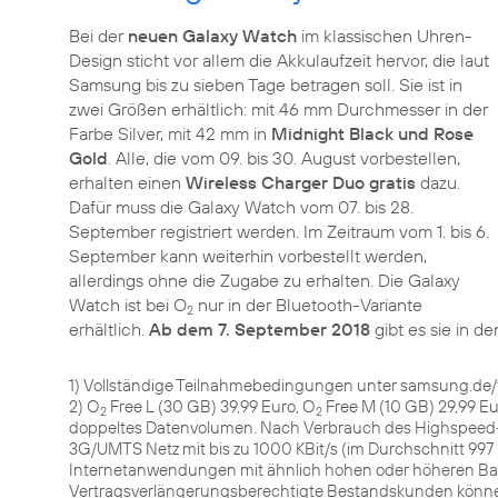
Bei der
neuen Galaxy Watch
im klassischen Uhren-
Design sticht vor allem die Akkulaufzeit hervor, die laut
Samsung bis zu sieben Tage betragen soll. Sie ist in
zwei Größen erhältlich: mit 46 mm Durchmesser in der
Farbe Silver, mit 42 mm in
Midnight Black und Rose
Gold
. Alle, die vom 09. bis 30. August vorbestellen,
erhalten einen
Wireless Charger Duo gratis
dazu.
Dafür muss die Galaxy Watch vom 07. bis 28.
September registriert werden. Im Zeitraum vom 1. bis 6.
September kann weiterhin vorbestellt werden,
allerdings ohne die Zugabe zu erhalten. Die Galaxy
Watch ist bei O
nur in der Bluetooth-Variante
2
erhältlich.
Ab dem 7. September 2018
gibt es sie in d
1) Vollständige Teilnahmebedingungen unter samsung.de/
2) O
Free L (30 GB) 39,99 Euro, O
Free M (10 GB) 29,99 Eu
2
2
doppeltes Datenvolumen. Nach Verbrauch des Highspeed
3G/UMTS Netz mit bis zu 1000 KBit/s (im Durchschnitt 997
Internetanwendungen mit ähnlich hohen oder höheren Ba
Vertragsverlängerungsberechtigte Bestandskunden könne