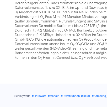
Bei den zugebuchten Cards reduziert sich die Übertragu
Datenvolumens auf bis zu 32 KBit/s im Up- und Download (g
3) Angebot gilt bis 10.10.2018 und nur für Neukunden beim
Verbindung mit O
Free M mit 24 Monaten Mindestvertragsl
2
(außer Sonderrufnummern, Rufumleitungen) und SMS in al
Datenvolumen für mobiles Surfen mit bis zu 225 MBit/s (im 
Durchschnitt 14,2 MBit/s) im dt. O
Mobilfunknetz pro Abrec
2
Durchschnitt 21,9 MBit/s; Upload bis zu 32 MBit/s, im Durc
GmbH & Co. KG, die automatisch auf ein O
Produkt umges
2
Datenvolumens kann unendlich im O
2G/GSM und 3G/UMTS 
2
weiter gesurft werden (HD-Video-Streaming und Interne
Bandbreitenanforderungen nicht uneingeschränkt möglic
können in den O
Free mit Connect bzw. O
Free Boost wec
2
2
Schlagworte:
#Hardware
,
#Marken
,
#Privatkunden
,
#Retail
,
#Samsung