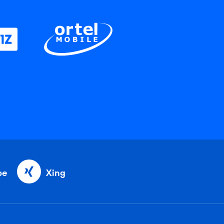
be
Xing