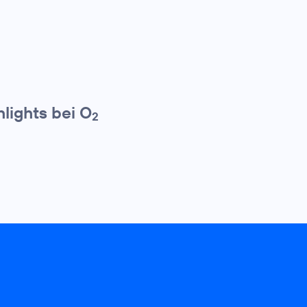
lights bei O
2