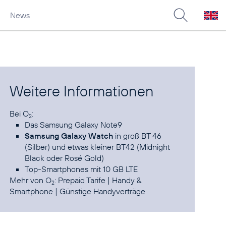
News
Weitere Informationen
Bei O
2
Das
Samsung Galaxy Note9
Samsung Galaxy Watch
in groß
BT 46
(Silber)
und etwas kleiner
BT42 (Midnight
Black oder Rosé Gold)
Top-Smartphones mit 10 GB LTE
Mehr von O
:
Prepaid Tarife
|
Handy &
2
Smartphone
|
Günstige Handyverträge