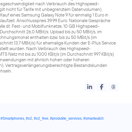
ngsgeschwindigkeit nach Verbrauch des Highspeed-
ilt nicht für Tarife mit unbegrenztem Datenvolumen).
 Kauf eines Samsung Galaxy Note 9 für einmalig 1 Euro in
aufzeit. Anschlusspreis 39,99 Euro. Nationale Gespräche
le dt. Fest- und Mobilfunknetze, 10 GB Highspeed-
Durchschnitt 26,0 MBit/s; Upload bis zu 50 MBit/s, im
hnungsmonat enthalten bzw. bis zu 50 MBit/s (im
hschnitt 13,7 MBit/s) für ehemalige Kunden der E-Plus Service
tellt wurden. Nach Verbrauch des Highspeed-
Netz mit bis zu 1000 KBit/s (im Durchschnitt 997 KBit/s)
tanwendungen mit ähnlich hohen oder höheren
h). Vertragsverlängerungsberechtigte Bestandskunden
hseln.
,
#Smartphones
,
#o2
,
#o2_free
,
#produkte_services
,
#smartwatch