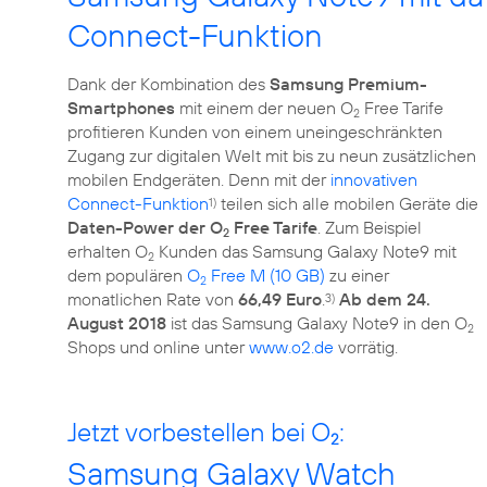
Connect-Funktion
Dank der Kombination des
Samsung Premium-
Smartphones
mit einem der neuen O
Free Tarife
2
profitieren Kunden von einem uneingeschränkten
Zugang zur digitalen Welt mit bis zu neun zusätzlichen
mobilen Endgeräten. Denn mit der
innovativen
Connect-Funktion
teilen sich alle mobilen Geräte die
1)
Daten-Power der O
Free Tarife
. Zum Beispiel
2
erhalten O
Kunden das Samsung Galaxy Note9 mit
2
dem populären
O
Free M (10 GB)
zu einer
2
monatlichen Rate von
66,49 Euro
.
Ab dem 24.
3)
August 2018
ist das Samsung Galaxy Note9 in den O
2
Shops und online unter
www.o2.de
vorrätig.
Jetzt vorbestellen bei O
:
2
Samsung Galaxy Watch