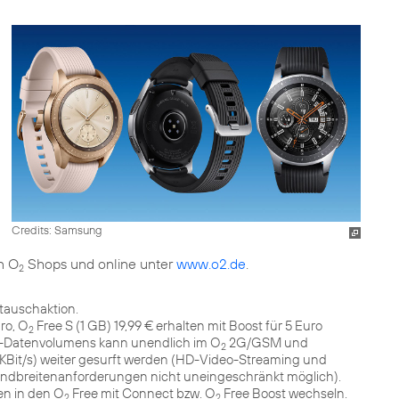
Credits: Samsung
en O
Shops und online unter
www.o2.de
.
2
tauschaktion.
ro, O
Free S (1 GB) 19,99 € erhalten mit Boost für 5 Euro
2
-Datenvolumens kann unendlich im O
2G/GSM und
2
 KBit/s) weiter gesurft werden (HD-Video-Streaming und
ndbreitenanforderungen nicht uneingeschränkt möglich).
n in den O
Free mit Connect bzw. O
Free Boost wechseln.
2
2