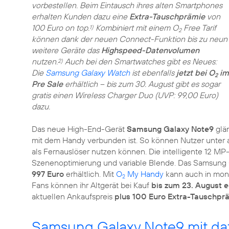
vorbestellen. Beim Eintausch ihres alten Smartphones
erhalten Kunden dazu eine
Extra-Tauschprämie
von
100 Euro on top.
Kombiniert mit einem O
Free Tarif
1)
2
können dank der neuen Connect-Funktion bis zu neun
weitere Geräte das
Highspeed-Datenvolumen
nutzen.
Auch bei den Smartwatches gibt es Neues:
2)
Die
Samsung Galaxy Watch
ist ebenfalls
jetzt bei O
im
2
Pre Sale
erhältlich – bis zum 30. August gibt es sogar
gratis einen Wireless Charger Duo (UVP: 99,00 Euro)
dazu.
Das neue High-End-Gerät
Samsung Galaxy Note9
glä
mit dem Handy verbunden ist. So können Nutzer unter a
als Fernauslöser nutzen können. Die intelligente 12 
Szenenoptimierung und variable Blende. Das Samsung G
997 Euro
erhältlich. Mit
O
My Handy
kann auch in mon
2
Fans können ihr Altgerät bei Kauf
bis zum 23. August 
aktuellen Ankaufspreis
plus 100 Euro Extra-Tauschpr
Samsung Galaxy Note9 mit da