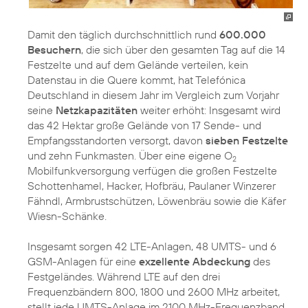
Damit den täglich durchschnittlich rund
600.000
Besuchern
, die sich über den gesamten Tag auf die 14
Festzelte und auf dem Gelände verteilen, kein
Datenstau in die Quere kommt, hat Telefónica
Deutschland in diesem Jahr im Vergleich zum Vorjahr
seine
Netzkapazitäten
weiter erhöht: Insgesamt wird
das 42 Hektar große Gelände von 17 Sende- und
Empfangsstandorten versorgt, davon
sieben Festzelte
und zehn Funkmasten. Über eine eigene O
2
Mobilfunkversorgung verfügen die großen Festzelte
Schottenhamel, Hacker, Hofbräu, Paulaner Winzerer
Fähndl, Armbrustschützen, Löwenbräu sowie die Käfer
Wiesn-Schänke.
Insgesamt sorgen 42 LTE-Anlagen, 48 UMTS- und 6
GSM-Anlagen für eine
exzellente Abdeckung
des
Festgeländes. Während LTE auf den drei
Frequenzbändern 800, 1800 und 2600 MHz arbeitet,
stellt jede UMTS-Anlage im 2100 MHz-Frequenzband