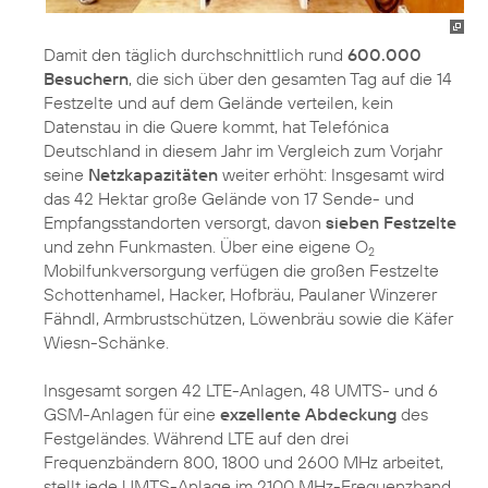
Damit den täglich durchschnittlich rund
600.000
Besuchern
, die sich über den gesamten Tag auf die 14
Festzelte und auf dem Gelände verteilen, kein
Datenstau in die Quere kommt, hat Telefónica
Deutschland in diesem Jahr im Vergleich zum Vorjahr
seine
Netzkapazitäten
weiter erhöht: Insgesamt wird
das 42 Hektar große Gelände von 17 Sende- und
Empfangsstandorten versorgt, davon
sieben Festzelte
und zehn Funkmasten. Über eine eigene O
2
Mobilfunkversorgung verfügen die großen Festzelte
Schottenhamel, Hacker, Hofbräu, Paulaner Winzerer
Fähndl, Armbrustschützen, Löwenbräu sowie die Käfer
Wiesn-Schänke.
Insgesamt sorgen 42 LTE-Anlagen, 48 UMTS- und 6
GSM-Anlagen für eine
exzellente Abdeckung
des
Festgeländes. Während LTE auf den drei
Frequenzbändern 800, 1800 und 2600 MHz arbeitet,
stellt jede UMTS-Anlage im 2100 MHz-Frequenzband