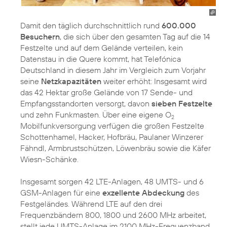
Damit den täglich durchschnittlich rund
600.000
Besuchern
, die sich über den gesamten Tag auf die 14
Festzelte und auf dem Gelände verteilen, kein
Datenstau in die Quere kommt, hat Telefónica
Deutschland in diesem Jahr im Vergleich zum Vorjahr
seine
Netzkapazitäten
weiter erhöht: Insgesamt wird
das 42 Hektar große Gelände von 17 Sende- und
Empfangsstandorten versorgt, davon
sieben Festzelte
und zehn Funkmasten. Über eine eigene O
2
Mobilfunkversorgung verfügen die großen Festzelte
Schottenhamel, Hacker, Hofbräu, Paulaner Winzerer
Fähndl, Armbrustschützen, Löwenbräu sowie die Käfer
Wiesn-Schänke.
Insgesamt sorgen 42 LTE-Anlagen, 48 UMTS- und 6
GSM-Anlagen für eine
exzellente Abdeckung
des
Festgeländes. Während LTE auf den drei
Frequenzbändern 800, 1800 und 2600 MHz arbeitet,
stellt jede UMTS-Anlage im 2100 MHz-Frequenzband