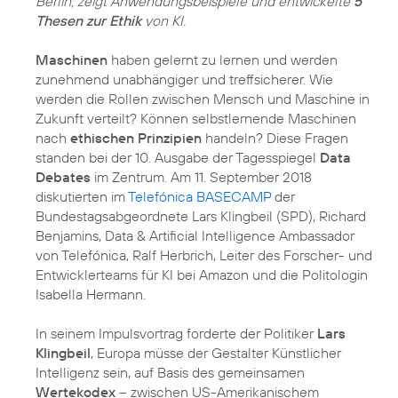
Berlin, zeigt Anwendungsbeispiele und entwickelte
5
Thesen zur Ethik
von KI.
Maschinen
haben gelernt zu lernen und werden
zunehmend unabhängiger und treffsicherer. Wie
werden die Rollen zwischen Mensch und Maschine in
Zukunft verteilt? Können selbstlernende Maschinen
nach
ethischen Prinzipien
handeln? Diese Fragen
standen bei der 10. Ausgabe der Tagesspiegel
Data
Debates
im Zentrum. Am 11. September 2018
diskutierten im
Telefónica BASECAMP
der
Bundestagsabgeordnete Lars Klingbeil (SPD), Richard
Benjamins, Data & Artificial Intelligence Ambassador
von Telefónica, Ralf Herbrich, Leiter des Forscher- und
Entwicklerteams für KI bei Amazon und die Politologin
Isabella Hermann.
In seinem Impulsvortrag forderte der Politiker
Lars
Klingbeil
, Europa müsse der Gestalter Künstlicher
Intelligenz sein, auf Basis des gemeinsamen
Wertekodex
– zwischen US-Amerikanischem