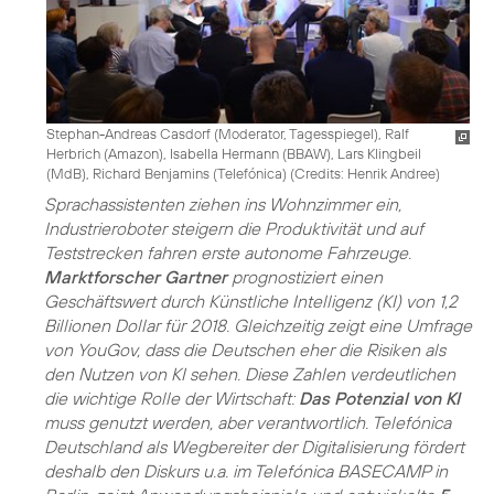
Stephan-Andreas Casdorf (Moderator, Tagesspiegel), Ralf
Herbrich (Amazon), Isabella Hermann (BBAW), Lars Klingbeil
(MdB), Richard Benjamins (Telefónica) (
Credits: Henrik Andree
)
Sprachassistenten ziehen ins Wohnzimmer ein,
Industrieroboter steigern die Produktivität und auf
Teststrecken fahren erste autonome Fahrzeuge.
Marktforscher Gartner
prognostiziert einen
Geschäftswert durch Künstliche Intelligenz (KI) von 1,2
Billionen Dollar für 2018. Gleichzeitig zeigt eine Umfrage
von YouGov, dass die Deutschen eher die Risiken als
den Nutzen von KI sehen. Diese Zahlen verdeutlichen
die wichtige Rolle der Wirtschaft:
Das Potenzial von KI
muss genutzt werden, aber verantwortlich. Telefónica
Deutschland als Wegbereiter der Digitalisierung fördert
deshalb den Diskurs u.a. im Telefónica BASECAMP in