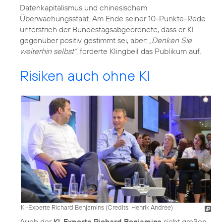
Datenkapitalismus und chinesischem
Überwachungsstaat. Am Ende seiner 10-Punkte-Rede
unterstrich der Bundestagsabgeordnete, dass er KI
gegenüber positiv gestimmt sei, aber:
„Denken Sie
weiterhin selbst“
, forderte Klingbeil das Publikum auf.
Risiken auch ohne KI
KI-Experte Richard Benjamins (
Credits: Henrik Andree
)
Auch der
KI-Experte Richard Benjamins
sieht großen