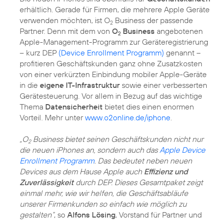
erhältlich. Gerade für Firmen, die mehrere Apple Geräte
verwenden möchten, ist O
Business der passende
2
Partner. Denn mit dem von
O
Business
angebotenen
2
Apple-Management-Programm zur Geräteregistrierung
– kurz DEP
(Device Enrollment Programm)
genannt –
profitieren Geschäftskunden ganz ohne Zusatzkosten
von einer verkürzten Einbindung mobiler Apple-Geräte
in die
eigene IT-Infrastruktur
sowie einer verbesserten
Gerätesteuerung. Vor allem in Bezug auf das wichtige
Thema
Datensicherheit
bietet dies einen enormen
Vorteil. Mehr unter
www.o2online.de/iphone
.
„O
Business bietet seinen Geschäftskunden nicht nur
2
die neuen iPhones an, sondern auch das
Apple Device
Enrollment Programm
. Das bedeutet neben neuen
Devices aus dem Hause Apple auch
Effizienz und
Zuverlässigkeit
durch DEP. Dieses Gesamtpaket zeigt
einmal mehr, wie wir helfen, die Geschäftsabläufe
unserer Firmenkunden so einfach wie möglich zu
gestalten“
, so
Alfons Lösing
, Vorstand für Partner und