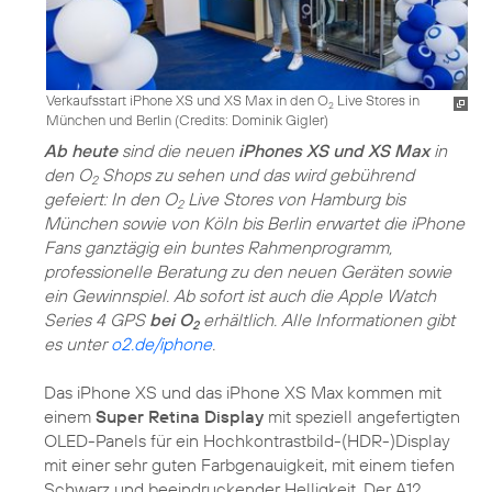
Verkaufsstart iPhone XS und XS Max in den O
Live Stores in
2
München und Berlin (
Credits: Dominik Gigler
)
Ab heute
sind die neuen
iPhones XS und XS Max
in
den O
Shops zu sehen und das wird gebührend
2
gefeiert: In den O
Live Stores von Hamburg bis
2
München sowie von Köln bis Berlin erwartet die iPhone
Fans ganztägig ein buntes Rahmenprogramm,
professionelle Beratung zu den neuen Geräten sowie
ein Gewinnspiel. Ab sofort ist auch die Apple Watch
Series 4 GPS
bei O
erhältlich. Alle Informationen gibt
2
es unter
o2.de/iphone
.
Das iPhone XS und das iPhone XS Max kommen mit
einem
Super Retina Display
mit speziell angefertigten
OLED-Panels für ein Hochkontrastbild-(HDR-)Display
mit einer sehr guten Farbgenauigkeit, mit einem tiefen
Schwarz und beeindruckender Helligkeit. Der A12