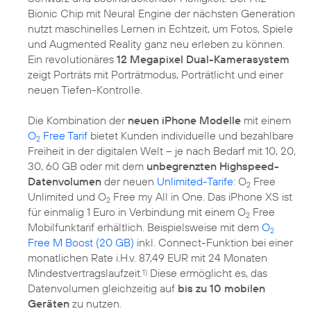
Bionic Chip mit Neural Engine der nächsten Generation
nutzt maschinelles Lernen in Echtzeit, um Fotos, Spiele
und Augmented Reality ganz neu erleben zu können.
Ein revolutionäres
12 Megapixel Dual-Kamerasystem
zeigt Porträts mit Porträtmodus, Porträtlicht und einer
neuen Tiefen-Kontrolle.
Die Kombination der
neuen iPhone Modelle
mit einem
O
Free Tarif
bietet Kunden individuelle und bezahlbare
2
Freiheit in der digitalen Welt – je nach Bedarf mit 10, 20,
30, 60 GB oder mit dem
unbegrenzten Highspeed-
Datenvolumen
der neuen
Unlimited-Tarife
: O
Free
2
Unlimited und O
Free my All in One. Das iPhone XS ist
2
für einmalig 1 Euro in Verbindung mit einem O
Free
2
Mobilfunktarif erhältlich. Beispielsweise mit dem
O
2
Free M Boost (20 GB)
inkl. Connect-Funktion bei einer
monatlichen Rate i.H.v. 87,49 EUR mit 24 Monaten
Mindestvertragslaufzeit.
Diese ermöglicht es, das
1)
Datenvolumen gleichzeitig auf
bis zu 10 mobilen
Geräten
zu nutzen.