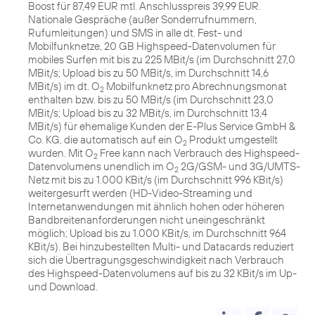
Boost für 87,49 EUR mtl. Anschlusspreis 39,99 EUR.
Nationale Gespräche (außer Sonderrufnummern,
Rufumleitungen) und SMS in alle dt. Fest- und
Mobilfunknetze, 20 GB Highspeed-Datenvolumen für
mobiles Surfen mit bis zu 225 MBit/s (im Durchschnitt 27,0
MBit/s; Upload bis zu 50 MBit/s, im Durchschnitt 14,6
MBit/s) im dt. O
Mobilfunknetz pro Abrechnungsmonat
2
enthalten bzw. bis zu 50 MBit/s (im Durchschnitt 23,0
MBit/s; Upload bis zu 32 MBit/s, im Durchschnitt 13,4
MBit/s) für ehemalige Kunden der E-Plus Service GmbH &
Co. KG, die automatisch auf ein O
Produkt umgestellt
2
wurden. Mit O
Free kann nach Verbrauch des Highspeed-
2
Datenvolumens unendlich im O
2G/GSM- und 3G/UMTS-
2
Netz mit bis zu 1.000 KBit/s (im Durchschnitt 996 KBit/s)
weitergesurft werden (HD-Video-Streaming und
Internetanwendungen mit ähnlich hohen oder höheren
Bandbreitenanforderungen nicht uneingeschränkt
möglich; Upload bis zu 1.000 KBit/s, im Durchschnitt 964
KBit/s). Bei hinzubestellten Multi- und Datacards reduziert
sich die Übertragungsgeschwindigkeit nach Verbrauch
des Highspeed-Datenvolumens auf bis zu 32 KBit/s im Up-
und Download.