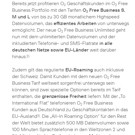
Bereits jetzt profitieren O
Geschäftskunden im O
Free
2
2
Business Portfolio mit den Tarifen
O
Free Business S,
2
M und L
von bis zu 30 GB monatlichem Highspeed
Datenvolumen, das
effizientes Arbeiten
von unterwegs
ermöglicht. Der neue O
Free Business Unlimited geht
2
nun mit dem unlimitierten Datenvolumen und der
inkludierten Telefonie- und SMS-Flatrate
in alle
deutschen Netze sowie EU-Länder
weit darüber
hinaus.
2)
Zudem gilt das regulierte
EU-Roaming
auch inklusive
der Schweiz. Damit Kunden mit dem neuen O
Free
2
Business Tarif weltweit sorgenfrei unterwegs sein
können, sind zwei spezielle Optionen bereits im Tarif
enthalten, die
grenzenlose Freiheit
liefern: Mit der „To
International Flat“ telefonieren O
Free Business
2
Kunden aus Deutschland zu Geschäftskontakten in das
EU-Ausland
. Die „All-In Roaming Option“ für den Rest
3)
der Welt bietet zusätzlich 500 MB Datenvolumen sowie
100 Minuten Sprachtelefonie in den Weltzonen 2 und