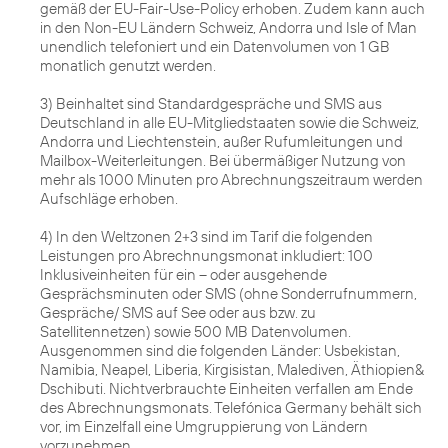
gemäß der EU-Fair-Use-Policy erhoben. Zudem kann auch
in den Non-EU Ländern Schweiz, Andorra und Isle of Man
unendlich telefoniert und ein Datenvolumen von 1 GB
monatlich genutzt werden.
3) Beinhaltet sind Standardgespräche und SMS aus
Deutschland in alle EU-Mitgliedstaaten sowie die Schweiz,
Andorra und Liechtenstein, außer Rufumleitungen und
Mailbox-Weiterleitungen. Bei übermäßiger Nutzung von
mehr als 1000 Minuten pro Abrechnungszeitraum werden
Aufschläge erhoben.
4) In den Weltzonen 2+3 sind im Tarif die folgenden
Leistungen pro Abrechnungsmonat inkludiert: 100
Inklusiveinheiten für ein – oder ausgehende
Gesprächsminuten oder SMS (ohne Sonderrufnummern,
Gespräche/ SMS auf See oder aus bzw. zu
Satellitennetzen) sowie 500 MB Datenvolumen.
Ausgenommen sind die folgenden Länder: Usbekistan,
Namibia, Neapel, Liberia, Kirgisistan, Malediven, Äthiopien&
Dschibuti. Nichtverbrauchte Einheiten verfallen am Ende
des Abrechnungsmonats. Telefónica Germany behält sich
vor, im Einzelfall eine Umgruppierung von Ländern
vorzunehmen.