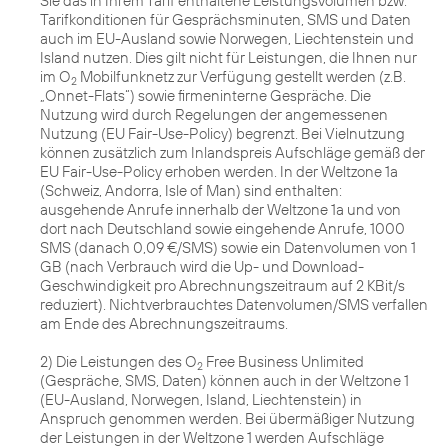
Sie das in Ihrem Tarif enthaltene Leistungsvolumen bzw.
Tarifkonditionen für Gesprächsminuten, SMS und Daten
auch im EU-Ausland sowie Norwegen, Liechtenstein und
Island nutzen. Dies gilt nicht für Leistungen, die Ihnen nur
im O
Mobilfunknetz zur Verfügung gestellt werden (z.B.
2
„Onnet-Flats“) sowie firmeninterne Gespräche. Die
Nutzung wird durch Regelungen der angemessenen
Nutzung (EU Fair-Use-Policy) begrenzt. Bei Vielnutzung
können zusätzlich zum Inlandspreis Aufschläge gemäß der
EU Fair-Use-Policy erhoben werden. In der Weltzone 1a
(Schweiz, Andorra, Isle of Man) sind enthalten:
ausgehende Anrufe innerhalb der Weltzone 1a und von
dort nach Deutschland sowie eingehende Anrufe, 1000
SMS (danach 0,09 €/SMS) sowie ein Datenvolumen von 1
GB (nach Verbrauch wird die Up- und Download-
Geschwindigkeit pro Abrechnungszeitraum auf 2 KBit/s
reduziert). Nichtverbrauchtes Datenvolumen/SMS verfallen
am Ende des Abrechnungszeitraums.
2) Die Leistungen des O
Free Business Unlimited
2
(Gespräche, SMS, Daten) können auch in der Weltzone 1
(EU-Ausland, Norwegen, Island, Liechtenstein) in
Anspruch genommen werden. Bei übermäßiger Nutzung
der Leistungen in der Weltzone 1 werden Aufschläge