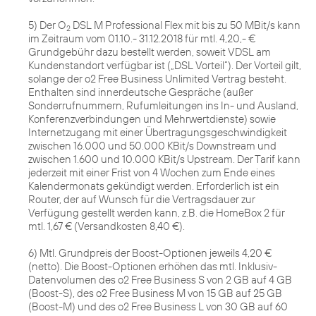
5) Der O
DSL M Professional Flex mit bis zu 50 MBit/s kann
2
im Zeitraum vom 01.10.- 31.12.2018 für mtl. 4,20,- €
Grundgebühr dazu bestellt werden, soweit VDSL am
Kundenstandort verfügbar ist („DSL Vorteil“). Der Vorteil gilt,
solange der o2 Free Business Unlimited Vertrag besteht.
Enthalten sind innerdeutsche Gespräche (außer
Sonderrufnummern, Rufumleitungen ins In- und Ausland,
Konferenzverbindungen und Mehrwertdienste) sowie
Internetzugang mit einer Übertragungsgeschwindigkeit
zwischen 16.000 und 50.000 KBit/s Downstream und
zwischen 1.600 und 10.000 KBit/s Upstream. Der Tarif kann
jederzeit mit einer Frist von 4 Wochen zum Ende eines
Kalendermonats gekündigt werden. Erforderlich ist ein
Router, der auf Wunsch für die Vertragsdauer zur
Verfügung gestellt werden kann, z.B. die HomeBox 2 für
mtl. 1,67 € (Versandkosten 8,40 €).
6) Mtl. Grundpreis der Boost-Optionen jeweils 4,20 €
(netto). Die Boost-Optionen erhöhen das mtl. Inklusiv-
Datenvolumen des o2 Free Business S von 2 GB auf 4 GB
(Boost-S), des o2 Free Business M von 15 GB auf 25 GB
(Boost-M) und des o2 Free Business L von 30 GB auf 60