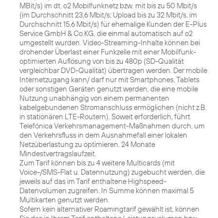
MBit/s) im dt. o2 Mobilfunknetz bzw. mit bis zu 50 Mbit/s
(im Durchschnitt 23,6 Mbit/s; Upload bis zu 32 Mbit/s, im
Durchschnitt 15,6 Mbit/s) für ehemalige Kunden der E-Plus
Service GmbH & Co.KG, die einmal automatisch auf o2
umgestellt wurden. Video-Streaming-Inhalte können bei
drohender Überlast einer Funkzelle mit einer Mobilfunk-
optimierten Auflösung von bis zu 480p (SD-Qualität
vergleichbar DVD-Qualität) übertragen werden. Der mobile
Internetzugang kann/ darf nur mit Smartphones, Tablets
oder sonstigen Geräten genutzt werden, die eine mobile
Nutzung unabhängig von einem permanenten
kabelgebundenen Stromanschluss ermöglichen (nicht z.B.
in stationären LTE-Routern). Soweit erforderlich, führt
Telefónica Verkehrsmanagement-Maßnahmen durch, um
den Verkehrsfluss in dem Ausnahmefall einer lokalen
Netzüberlastung zu optimieren. 24 Monate
Mindestvertragslaufzeit.
Zum Tarif können bis zu 4 weitere Multicards (mit
Voice-/SMS-Flat u. Datennutzung) zugebucht werden, die
jeweils auf das im Tarif enthaltene Highspeed-
Datenvolumen zugreifen. In Summe können maximal 5
Multikarten genutzt werden.
Sofern kein alternativer Roamingtarif gewählt ist, können