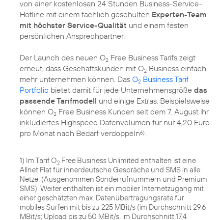
von einer kostenlosen 24 Stunden Business-Service-
Hotline mit einem fachlich geschulten
Experten-Team
mit höchster Service-Qualität
und einem festen
persönlichen Ansprechpartner.
Der Launch des neuen O
Free Business Tarifs zeigt
2
erneut, dass Geschäftskunden mit O
Business einfach
2
mehr unternehmen können. Das
O
Business Tarif
2
Portfolio
bietet damit für jede Unternehmensgröße
das
passende Tarifmodell
und einige Extras. Beispielsweise
können O
Free Business Kunden seit dem 7. August ihr
2
inkludiertes Highspeed Datenvolumen für nur 4,20 Euro
pro Monat nach Bedarf verdoppeln
.
6)
1) Im Tarif O
Free Business Unlimited enthalten ist eine
2
Allnet Flat für innerdeutsche Gespräche und SMS in alle
Netze. (Ausgenommen Sonderrufnummern und Premium
SMS). Weiter enthalten ist ein mobiler Internetzugang mit
einer geschätzten max. Datenübertragungsrate für
mobiles Surfen mit bis zu 225 MBit/s (im Durchschnitt 29,6
MBit/s; Upload bis zu 50 MBit/s, im Durchschnitt 17,4