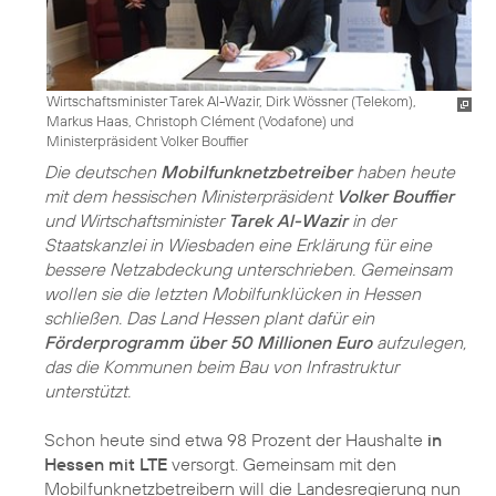
Wirtschaftsminister Tarek Al-Wazir, Dirk Wössner (Telekom),
Markus Haas, Christoph Clément (Vodafone) und
Ministerpräsident Volker Bouffier
Die deutschen
Mobilfunknetzbetreiber
haben heute
mit dem hessischen Ministerpräsident
Volker Bouffier
und Wirtschaftsminister
Tarek Al-Wazir
in der
Staatskanzlei in Wiesbaden eine Erklärung für eine
bessere Netzabdeckung unterschrieben. Gemeinsam
wollen sie die letzten Mobilfunklücken in Hessen
schließen. Das Land Hessen plant dafür ein
Förderprogramm über 50 Millionen Euro
aufzulegen,
das die Kommunen beim Bau von Infrastruktur
unterstützt.
Schon heute sind etwa 98 Prozent der Haushalte
in
Hessen mit LTE
versorgt. Gemeinsam mit den
Mobilfunknetzbetreibern will die Landesregierung nun