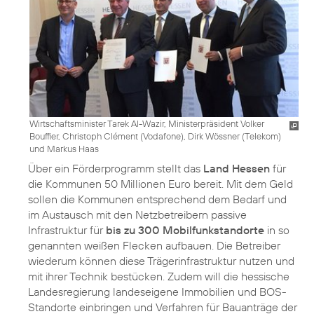
Wirtschaftsminister Tarek Al-Wazir, Ministerpräsident Volker
Bouffier, Christoph Clément (Vodafone), Dirk Wössner (Telekom)
und Markus Haas
Über ein Förderprogramm stellt das
Land Hessen
für
die Kommunen 50 Millionen Euro bereit. Mit dem Geld
sollen die Kommunen entsprechend dem Bedarf und
im Austausch mit den Netzbetreibern passive
Infrastruktur für
bis zu 300 Mobilfunkstandorte
in so
genannten weißen Flecken aufbauen. Die Betreiber
wiederum können diese Trägerinfrastruktur nutzen und
mit ihrer Technik bestücken. Zudem will die hessische
Landesregierung landeseigene Immobilien und BOS-
Standorte einbringen und Verfahren für Bauanträge der