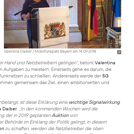
Valentina Daiber / Mobilfunkpakt Bayern am 14.09.2018
er Hand und Netzbetreibern gelingen“
, betont
Valentina
n Aufgaben zu meistern: Einerseits gehe es darum, die
unknetzen zu schließen. Andererseits werde der
5G
nehmen gemeinsam das Ziel, einen ambitionierten und
elangt, ist diese Erklärung eine
wichtige Signalwirkung
a Daiber
.
„In den kommenden Wochen wird die
ng der in 2019 geplanten
Auktion
von
Behörde im Einklang der Politik gelingt, in diesem
en
zu schaffen, werden die Netzbetreiber die oben