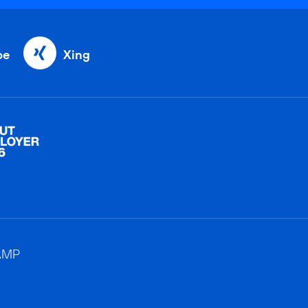
be
Xing
AMP