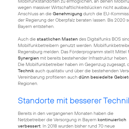
Mobilfunkstandorten zu ermöglichen, an denen Mobilfun
wegen massiver Wirtschaftlichkeitslücken nicht ausba
Anschluss an die
Genehmigung
durch die EU-Kommiss
der Regierung der Oberpfalz beraten lassen. Bis 2020
Bayern entstehen.
Auch die
staatlichen Masten
des Digitalfunks BOS si
Mobilfunkbetreibern genutzt werden. Mobilfunkbetreibe
Regensburg melden. Das Förderprogramm stellt Mittel fü
Synergien
mit bereits bestehender Infrastruktur heben.
Die Mobilfunkbetreiber haben im Gegenzug zugesagt, d
Technik
auch qualitativ und über die bestehenden Ver
Vereinbarung profitieren auch
dünn besiedelte Gebiet
Regionen.
Standorte mit besserer Techni
Bereits in den vergangenen Monaten haben die
Netzbetreiber die Versorgung in Bayern
kontinuierlich
verbessert
. In 2018 wurden bisher rund 70 neue