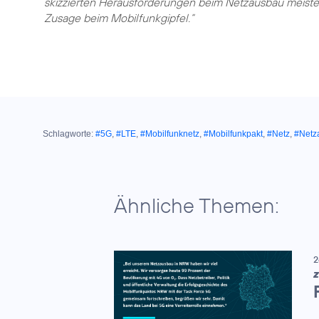
skizzierten Herausforderungen beim Netzausbau meister
Zusage beim Mobilfunkgipfel.“
Schlagworte:
#5G
,
#LTE
,
#Mobilfunknetz
,
#Mobilfunkpakt
,
#Netz
,
#Netz
Ähnliche Themen:
2
Z