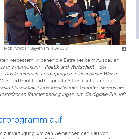
Mobilfunkpakt Bayern am 14.09.2018
en verbessern, in denen die Betreiber beim Ausbau an
dass uns gemeinsam –
Politik und Wirtschaft
– der
ist. Das kommunale Förderprogramm ist in dieser Weise
 Vorstand Recht und Corporate Affairs bei Telefónica
nfrastrukturausbau: Hohe Investitionen bedürfen seitens der
gulatorischen Rahmenbedingungen, um die digitale Zukunft
erprogramm auf
uro zur Verfügung, um den Gemeinden den Bau von