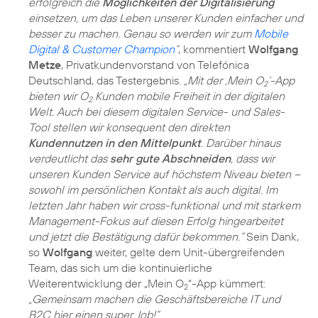
erfolgreich die
Möglichkeiten der Digitalisierung
einsetzen, um das Leben unserer Kunden einfacher und
besser zu machen. Genau so werden wir zum
Mobile
Digital & Customer Champion
“
, kommentiert
Wolfgang
Metze
, Privatkundenvorstand von Telefónica
Deutschland, das Testergebnis.
„Mit der ‚Mein O
‘-App
2
bieten wir O
Kunden mobile Freiheit in der digitalen
2
Welt. Auch bei diesem digitalen Service- und Sales-
Tool stellen wir konsequent den direkten
Kundennutzen in den Mittelpunkt
. Darüber hinaus
verdeutlicht das
sehr gute Abschneiden
, dass wir
unseren Kunden Service auf höchstem Niveau bieten –
sowohl im persönlichen Kontakt als auch digital. Im
letzten Jahr haben wir cross-funktional und mit starkem
Management-Fokus auf diesen Erfolg hingearbeitet
und jetzt die Bestätigung dafür bekommen.“
Sein Dank,
so
Wolfgang
weiter, gelte dem Unit-übergreifenden
Team, das sich um die kontinuierliche
Weiterentwicklung der „Mein O
“-App kümmert:
2
„Gemeinsam machen die Geschäftsbereiche IT und
B2C hier einen super Job!“