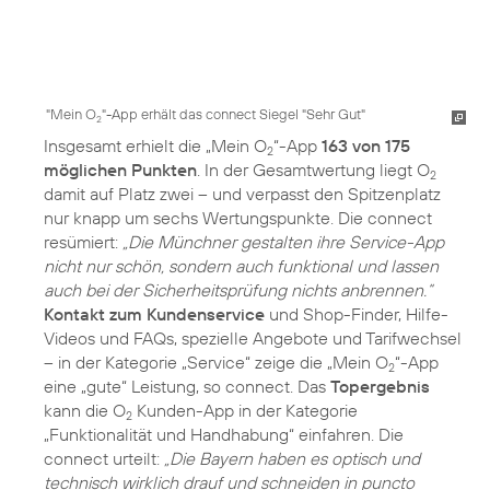
"Mein O
"-App erhält das connect Siegel "Sehr Gut"
2
Insgesamt erhielt die „Mein O
“-App
163 von 175
2
möglichen Punkten
. In der Gesamtwertung liegt O
2
damit auf Platz zwei – und verpasst den Spitzenplatz
nur knapp um sechs Wertungspunkte. Die connect
resümiert:
„Die Münchner gestalten ihre Service-App
nicht nur schön, sondern auch funktional und lassen
auch bei der Sicherheitsprüfung nichts anbrennen.“
Kontakt zum Kundenservice
und Shop-Finder, Hilfe-
Videos und FAQs, spezielle Angebote und Tarifwechsel
– in der Kategorie „Service“ zeige die „Mein O
“-App
2
eine „gute“ Leistung, so connect. Das
Topergebnis
kann die O
Kunden-App in der Kategorie
2
„Funktionalität und Handhabung“ einfahren. Die
connect urteilt:
„Die Bayern haben es optisch und
technisch wirklich drauf und schneiden in puncto