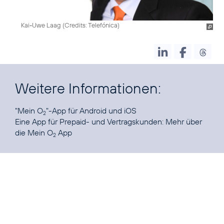
Kai-Uwe Laag (
Credits: Telefónica
)
Weitere Informationen:
"Mein O
"-App für
Android
und
iOS
2
Eine App für Prepaid- und Vertragskunden:
Mehr über
die Mein O
App
2