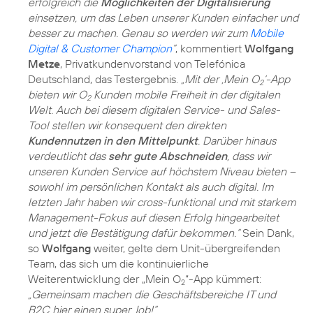
erfolgreich die
Möglichkeiten der Digitalisierung
einsetzen, um das Leben unserer Kunden einfacher und
besser zu machen. Genau so werden wir zum
Mobile
Digital & Customer Champion
“
, kommentiert
Wolfgang
Metze
, Privatkundenvorstand von Telefónica
Deutschland, das Testergebnis.
„Mit der ‚Mein O
‘-App
2
bieten wir O
Kunden mobile Freiheit in der digitalen
2
Welt. Auch bei diesem digitalen Service- und Sales-
Tool stellen wir konsequent den direkten
Kundennutzen in den Mittelpunkt
. Darüber hinaus
verdeutlicht das
sehr gute Abschneiden
, dass wir
unseren Kunden Service auf höchstem Niveau bieten –
sowohl im persönlichen Kontakt als auch digital. Im
letzten Jahr haben wir cross-funktional und mit starkem
Management-Fokus auf diesen Erfolg hingearbeitet
und jetzt die Bestätigung dafür bekommen.“
Sein Dank,
so
Wolfgang
weiter, gelte dem Unit-übergreifenden
Team, das sich um die kontinuierliche
Weiterentwicklung der „Mein O
“-App kümmert:
2
„Gemeinsam machen die Geschäftsbereiche IT und
B2C hier einen super Job!“