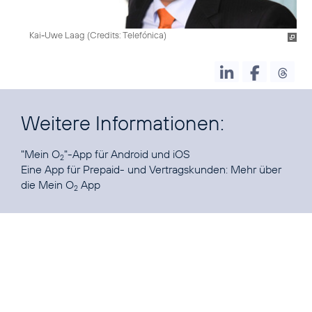
Kai-Uwe Laag (
Credits: Telefónica
)
Weitere Informationen:
"Mein O
"-App für
Android
und
iOS
2
Eine App für Prepaid- und Vertragskunden:
Mehr über
die Mein O
App
2