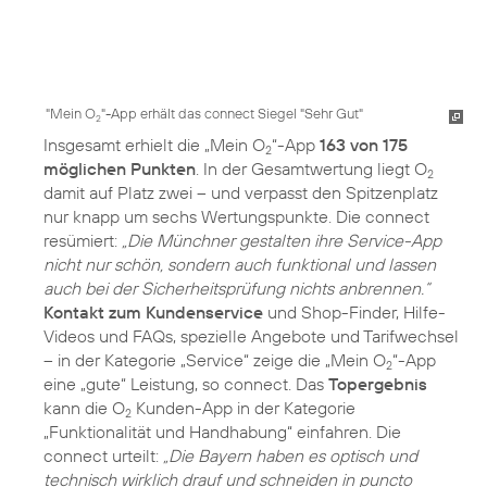
"Mein O
"-App erhält das connect Siegel "Sehr Gut"
2
Insgesamt erhielt die „Mein O
“-App
163 von 175
2
möglichen Punkten
. In der Gesamtwertung liegt O
2
damit auf Platz zwei – und verpasst den Spitzenplatz
nur knapp um sechs Wertungspunkte. Die connect
resümiert:
„Die Münchner gestalten ihre Service-App
nicht nur schön, sondern auch funktional und lassen
auch bei der Sicherheitsprüfung nichts anbrennen.“
Kontakt zum Kundenservice
und Shop-Finder, Hilfe-
Videos und FAQs, spezielle Angebote und Tarifwechsel
– in der Kategorie „Service“ zeige die „Mein O
“-App
2
eine „gute“ Leistung, so connect. Das
Topergebnis
kann die O
Kunden-App in der Kategorie
2
„Funktionalität und Handhabung“ einfahren. Die
connect urteilt:
„Die Bayern haben es optisch und
technisch wirklich drauf und schneiden in puncto