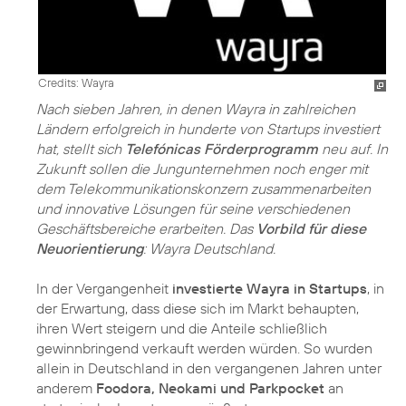
Credits: Wayra
Nach sieben Jahren, in denen Wayra in zahlreichen
Ländern erfolgreich in hunderte von Startups investiert
hat, stellt sich
Telefónicas Förderprogramm
neu auf. In
Zukunft sollen die Jungunternehmen noch enger mit
dem Telekommunikationskonzern zusammenarbeiten
und innovative Lösungen für seine verschiedenen
Geschäftsbereiche erarbeiten. Das
Vorbild für diese
Neuorientierung
: Wayra Deutschland.
In der Vergangenheit
investierte Wayra in Startups
, in
der Erwartung, dass diese sich im Markt behaupten,
ihren Wert steigern und die Anteile schließlich
gewinnbringend verkauft werden würden. So wurden
allein in Deutschland in den vergangenen Jahren unter
anderem
Foodora, Neokami und Parkpocket
an