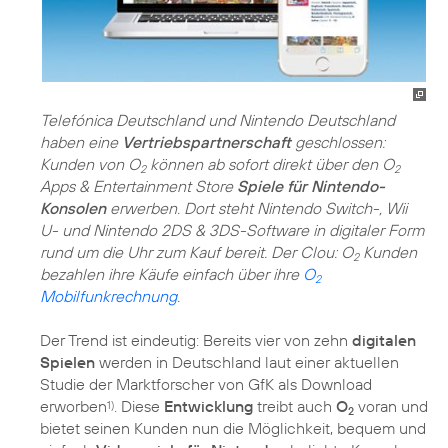
Telefónica Deutschland und Nintendo Deutschland
haben eine
Vertriebspartnerschaft
geschlossen:
Kunden von O
können ab sofort direkt über den O
2
2
Apps & Entertainment Store
Spiele für Nintendo-
Konsolen
erwerben. Dort steht Nintendo Switch-, Wii
U- und Nintendo 2DS & 3DS-Software in digitaler Form
rund um die Uhr zum Kauf bereit. Der Clou: O
Kunden
2
bezahlen ihre Käufe einfach über ihre
O
2
Mobilfunkrechnung
.
Der Trend ist eindeutig: Bereits vier von zehn
digitalen
Spielen
werden in Deutschland laut einer aktuellen
Studie der Marktforscher von GfK als Download
erworben
. Diese
Entwicklung
treibt auch
O
voran und
1)
2
bietet seinen Kunden nun die Möglichkeit, bequem und