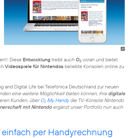
ben
. Diese
Entwicklung
treibt auch
O
voran und bietet
1)
2
ach
Videospiele für Nintendos
beliebte Konsolen online zu
ing and Digital Life bei Telefónica Deutschland zur neuen
unden eine weitere Möglichkeit bieten können, ihre
digitale
seren Kunden, über
O
My Handy
die TV-Konsole Nintendo
2
nerschaft mit Nintendo
ergänzt unser Portfolio nun auch
 einfach per Handyrechnung