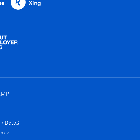
be
Xing
AMP
 / BattG
hutz