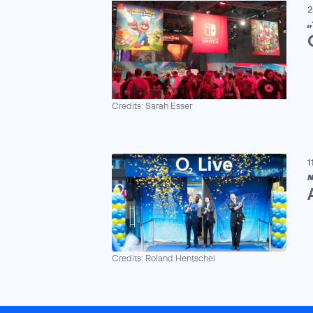
2
„
Credits: Sarah Esser
1
N
Credits: Roland Hentschel