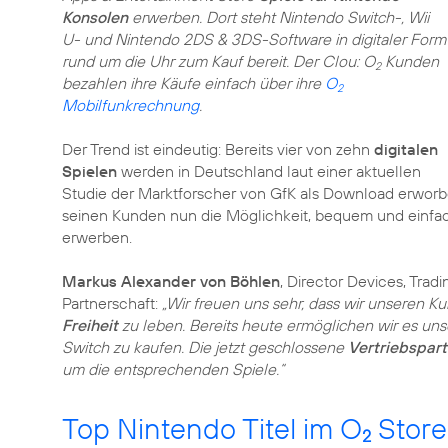
Konsolen
erwerben. Dort steht Nintendo Switch-, Wii
U- und Nintendo 2DS & 3DS-Software in digitaler Form
rund um die Uhr zum Kauf bereit. Der Clou: O
Kunden
2
bezahlen ihre Käufe einfach über ihre
O
2
Mobilfunkrechnung
.
Der Trend ist eindeutig: Bereits vier von zehn
digitalen
Spielen
werden in Deutschland laut einer aktuellen
Studie der Marktforscher von GfK als Download erwor
seinen Kunden nun die Möglichkeit, bequem und einf
erwerben.
Markus Alexander von Böhlen
, Director Devices, Trad
Partnerschaft:
„Wir freuen uns sehr, dass wir unseren K
Freiheit
zu leben. Bereits heute ermöglichen wir es un
Switch zu kaufen. Die jetzt geschlossene
Vertriebspart
um die entsprechenden Spiele.“
Top Nintendo Titel im O
Store
2