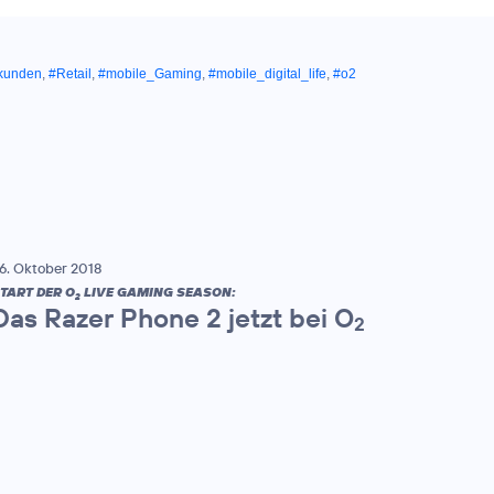
tkunden
,
#Retail
,
#mobile_Gaming
,
#mobile_digital_life
,
#o2
6. Oktober 2018
TART DER O
LIVE GAMING SEASON:
2
Das Razer Phone 2 jetzt bei O
2