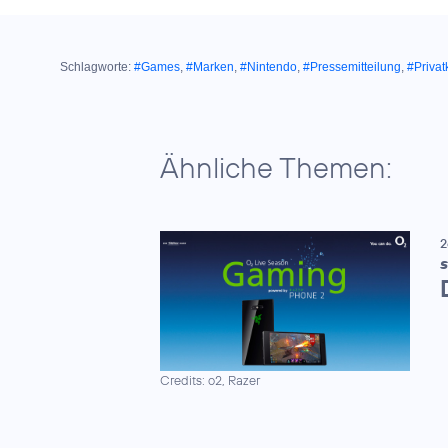
Schlagworte:
#Games
,
#Marken
,
#Nintendo
,
#Pressemitteilung
,
#Priva
Ähnliche Themen:
2
S
Credits: o2, Razer