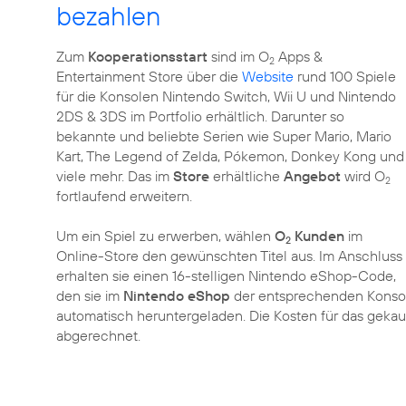
bezahlen
Zum
Kooperationsstart
sind im O
Apps &
2
Entertainment Store über die
Website
rund 100 Spiele
für die Konsolen Nintendo Switch, Wii U und Nintendo
2DS & 3DS im Portfolio erhältlich. Darunter so
bekannte und beliebte Serien wie Super Mario, Mario
Kart, The Legend of Zelda, Pókemon, Donkey Kong und
viele mehr. Das im
Store
erhältliche
Angebot
wird O
2
fortlaufend erweitern.
Um ein Spiel zu erwerben, wählen
O
Kunden
im
2
Online-Store den gewünschten Titel aus. Im Anschluss
erhalten sie einen 16-stelligen Nintendo eShop-Code,
den sie im
Nintendo eShop
der entsprechenden Konsole
automatisch heruntergeladen. Die Kosten für das gekau
abgerechnet.