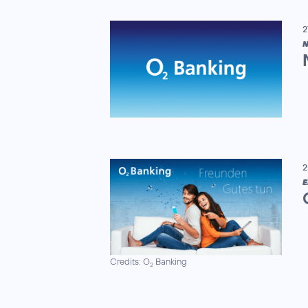
2
N
2
E
Credits: O
Banking
2