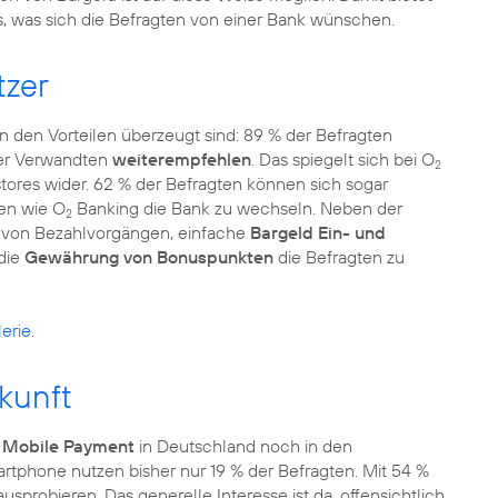
, was sich die Befragten von einer Bank wünschen.
tzer
on den Vorteilen überzeugt sind: 89 % der Befragten
der Verwandten
weiterempfehlen
. Das spiegelt sich bei O
2
ores wider. 62 % der Befragten können sich sogar
ten wie O
Banking die Bank zu wechseln. Neben der
2
g von Bezahlvorgängen, einfache
Bargeld Ein- und
die
Gewährung von Bonuspunkten
die Befragten zu
erie
.
kunft
t
Mobile Payment
in Deutschland noch in den
tphone nutzen bisher nur 19 % der Befragten. Mit 54 %
usprobieren. Das generelle Interesse ist da, offensichtlich