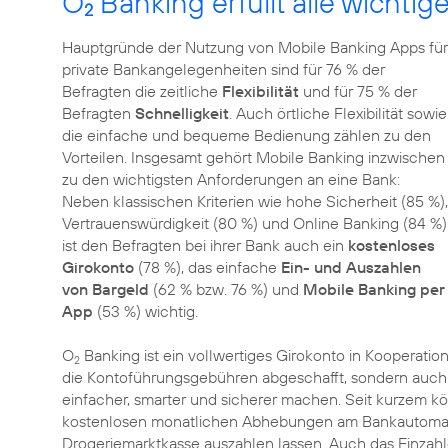
O
Banking erfüllt alle wichti
2
Hauptgründe der Nutzung von Mobile Banking Apps für
private Bankangelegenheiten sind für 76 % der
Befragten die zeitliche
Flexibilität
und für 75 % der
Befragten
Schnelligkeit
. Auch örtliche Flexibilität sowie
die einfache und bequeme Bedienung zählen zu den
Vorteilen. Insgesamt gehört Mobile Banking inzwischen
zu den wichtigsten Anforderungen an eine Bank:
Neben klassischen Kriterien wie hohe Sicherheit (85 %),
Vertrauenswürdigkeit (80 %) und Online Banking (84 %)
ist den Befragten bei ihrer Bank auch ein
kostenloses
Girokonto
(78 %), das einfache
Ein- und Auszahlen
von Bargeld
(62 % bzw. 76 %) und
Mobile Banking per
App
(53 %) wichtig.
O
Banking ist ein vollwertiges Girokonto in Kooperation
2
die Kontoführungsgebühren abgeschafft, sondern auch e
einfacher, smarter und sicherer machen. Seit kurzem k
kostenlosen monatlichen Abhebungen am Bankautomat
Drogeriemarktkasse auszahlen lassen. Auch das Einzahle