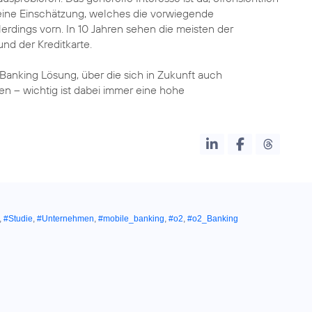
eine Einschätzung, welches die vorwiegende
erdings vorn. In 10 Jahren sehen die meisten der
nd der Kreditkarte.
anking Lösung, über die sich in Zukunft auch
en – wichtig ist dabei immer eine hohe
,
#Studie
,
#Unternehmen
,
#mobile_banking
,
#o2
,
#o2_Banking