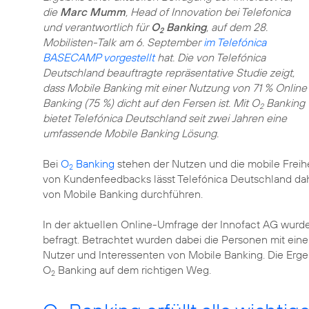
die
Marc Mumm
, Head of Innovation bei Telefonica
und verantwortlich für
O
Banking
, auf dem 28.
2
Mobilisten-Talk am 6. September
im Telefónica
BASECAMP vorgestellt
hat. Die von Telefónica
Deutschland beauftragte repräsentative Studie zeigt,
dass Mobile Banking mit einer Nutzung von 71 % Online
Banking (75 %) dicht auf den Fersen ist. Mit O
Banking
2
bietet Telefónica Deutschland seit zwei Jahren eine
umfassende Mobile Banking Lösung.
Bei
O
Banking
stehen der Nutzen und die mobile Frei
2
von Kundenfeedbacks lässt Telefónica Deutschland da
von Mobile Banking durchführen.
In der aktuellen Online-Umfrage der Innofact AG wur
befragt. Betrachtet wurden dabei die Personen mit eine
Nutzer und Interessenten von Mobile Banking. Die Ergebn
O
Banking auf dem richtigen Weg.
2