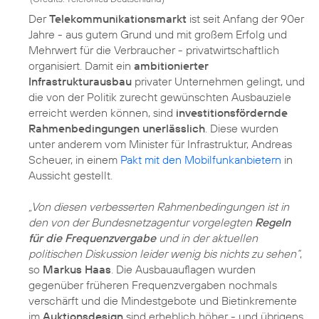
Der
Telekommunikationsmarkt
ist seit Anfang der 90er
Jahre - aus gutem Grund und mit großem Erfolg und
Mehrwert für die Verbraucher - privatwirtschaftlich
organisiert. Damit ein
ambitionierter
Infrastrukturausbau
privater Unternehmen gelingt, und
die von der Politik zurecht gewünschten Ausbauziele
erreicht werden können, sind
investitionsfördernde
Rahmenbedingungen unerlässlich
. Diese wurden
unter anderem vom Minister für Infrastruktur, Andreas
Scheuer, in einem
Pakt mit den Mobilfunkanbietern
in
Aussicht gestellt.
„Von diesen verbesserten Rahmenbedingungen ist in
den von der Bundesnetzagentur vorgelegten
Regeln
für die Frequenzvergabe
und in der aktuellen
politischen Diskussion leider wenig bis nichts zu sehen“
,
so
Markus Haas
. Die Ausbauauflagen wurden
gegenüber früheren Frequenzvergaben nochmals
verschärft und die Mindestgebote und Bietinkremente
im
Auktionsdesign
sind erheblich höher - und übrigens