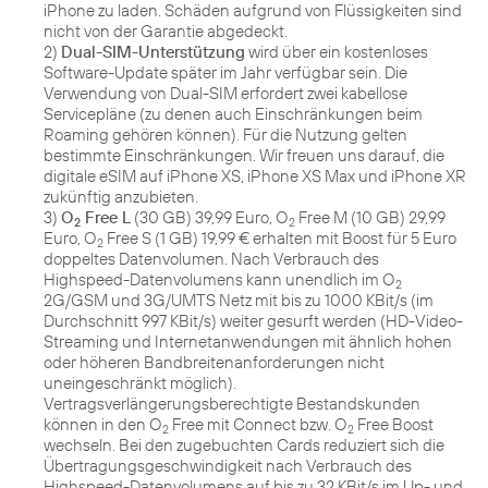
iPhone zu laden. Schäden aufgrund von Flüssigkeiten sind
nicht von der Garantie abgedeckt.
2)
Dual-SIM-Unterstützung
wird über ein kostenloses
Software-Update später im Jahr verfügbar sein. Die
Verwendung von Dual-SIM erfordert zwei kabellose
Servicepläne (zu denen auch Einschränkungen beim
Roaming gehören können). Für die Nutzung gelten
bestimmte Einschränkungen. Wir freuen uns darauf, die
digitale eSIM auf iPhone XS, iPhone XS Max und iPhone XR
zukünftig anzubieten.
3)
O
Free L
(30 GB) 39,99 Euro, O
Free M (10 GB) 29,99
2
2
Euro, O
Free S (1 GB) 19,99 € erhalten mit Boost für 5 Euro
2
doppeltes Datenvolumen. Nach Verbrauch des
Highspeed-Datenvolumens kann unendlich im O
2
2G/GSM und 3G/UMTS Netz mit bis zu 1000 KBit/s (im
Durchschnitt 997 KBit/s) weiter gesurft werden (HD-Video-
Streaming und Internetanwendungen mit ähnlich hohen
oder höheren Bandbreitenanforderungen nicht
uneingeschränkt möglich).
Vertragsverlängerungsberechtigte Bestandskunden
können in den O
Free mit Connect bzw. O
Free Boost
2
2
wechseln. Bei den zugebuchten Cards reduziert sich die
Übertragungsgeschwindigkeit nach Verbrauch des
Highspeed-Datenvolumens auf bis zu 32 KBit/s im Up- und