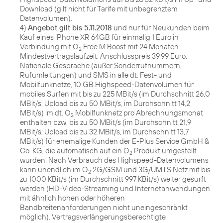
Download (gilt nicht für Tarife mit unbegrenztem
Datenvolumen).
4)
Angebot gilt bis 5.11.2018
und nur für Neukunden beim
Kauf eines iPhone XR 64GB für einmalig 1 Euro in
Verbindung mit O
Free M Boost mit 24 Monaten
2
Mindestvertragslaufzeit. Anschlusspreis 39,99 Euro.
Nationale Gespräche (außer Sonderrufnummern,
Rufumleitungen) und SMS in alle dt. Fest- und
Mobilfunknetze, 10 GB Highspeed-Datenvolumen für
mobiles Surfen mit bis zu 225 MBit/s (im Durchschnitt 26,0
MBit/s; Upload bis zu 50 MBit/s, im Durchschnitt 14,2
MBit/s) im dt. O
Mobilfunknetz pro Abrechnungsmonat
2
enthalten bzw. bis zu 50 MBit/s (im Durchschnitt 21,9
MBit/s; Upload bis zu 32 MBit/s, im Durchschnitt 13,7
MBit/s) für ehemalige Kunden der E-Plus Service GmbH &
Co. KG, die automatisch auf ein O
Produkt umgestellt
2
wurden. Nach Verbrauch des Highspeed-Datenvolumens
kann unendlich im O
2G/GSM und 3G/UMTS Netz mit bis
2
zu 1000 KBit/s (im Durchschnitt 997 KBit/s) weiter gesurft
werden (HD-Video-Streaming und Internetanwendungen
mit ähnlich hohen oder höheren
Bandbreitenanforderungen nicht uneingeschränkt
möglich). Vertragsverlängerungsberechtigte