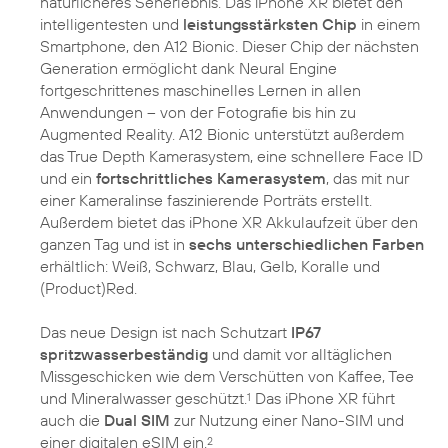
natürlicheres Seherlebnis. Das iPhone XR bietet den
intelligentesten und
leistungsstärksten Chip
in einem
Smartphone, den A12 Bionic. Dieser Chip der nächsten
Generation ermöglicht dank Neural Engine
fortgeschrittenes maschinelles Lernen in allen
Anwendungen – von der Fotografie bis hin zu
Augmented Reality. A12 Bionic unterstützt außerdem
das True Depth Kamerasystem, eine schnellere Face ID
und ein
fortschrittliches Kamerasystem
, das mit nur
einer Kameralinse faszinierende Porträts erstellt.
Außerdem bietet das iPhone XR Akkulaufzeit über den
ganzen Tag und ist in
sechs unterschiedlichen Farben
erhältlich: Weiß, Schwarz, Blau, Gelb, Koralle und
(Product)Red.
Das neue Design ist nach Schutzart
IP67
spritzwasserbeständig
und damit vor alltäglichen
Missgeschicken wie dem Verschütten von Kaffee, Tee
und Mineralwasser geschützt.
Das iPhone XR führt
1
auch die
Dual SIM
zur Nutzung einer Nano-SIM und
einer digitalen eSIM ein.
2