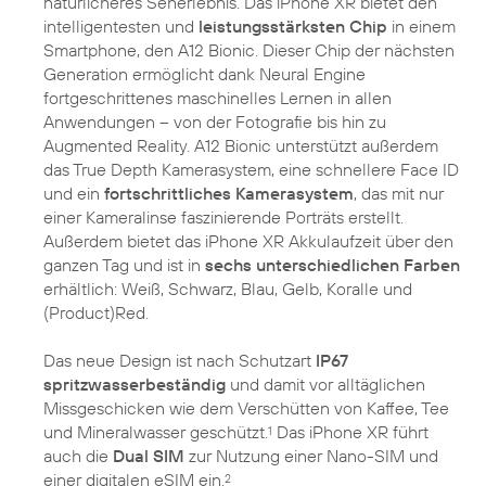
natürlicheres Seherlebnis. Das iPhone XR bietet den
intelligentesten und
leistungsstärksten Chip
in einem
Smartphone, den A12 Bionic. Dieser Chip der nächsten
Generation ermöglicht dank Neural Engine
fortgeschrittenes maschinelles Lernen in allen
Anwendungen – von der Fotografie bis hin zu
Augmented Reality. A12 Bionic unterstützt außerdem
das True Depth Kamerasystem, eine schnellere Face ID
und ein
fortschrittliches Kamerasystem
, das mit nur
einer Kameralinse faszinierende Porträts erstellt.
Außerdem bietet das iPhone XR Akkulaufzeit über den
ganzen Tag und ist in
sechs unterschiedlichen Farben
erhältlich: Weiß, Schwarz, Blau, Gelb, Koralle und
(Product)Red.
Das neue Design ist nach Schutzart
IP67
spritzwasserbeständig
und damit vor alltäglichen
Missgeschicken wie dem Verschütten von Kaffee, Tee
und Mineralwasser geschützt.
Das iPhone XR führt
1
auch die
Dual SIM
zur Nutzung einer Nano-SIM und
einer digitalen eSIM ein.
2