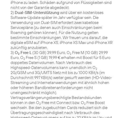
iPhone zu laden. Schäden aufgrund von Flüssigkeiten sind
nicht von der Garantie abgedeckt.
2)
Dual-SIM-Unterstützung
wird über ein kostenloses
Software-Update später im Jahr verfügbar sein. Die
Verwendung von Dual-SIM erfordert zwei kabellose
Servicepläne (zu denen auch Einschränkungen beim
Roaming gehören können). Für die Nutzung gelten
bestimmte Einschränkungen. Wir freuen uns darauf, die
digitale eSIM auf iPhone XS, iPhone XS Max und iPhone XR
zukünftig anzubieten.
3)
O
Free L
(30 GB) 39,99 Euro, O
Free M (10 GB) 29,99
2
2
Euro, O
Free S (1 GB) 19,99 € erhalten mit Boost für 5 Euro
2
doppeltes Datenvolumen. Nach Verbrauch des
Highspeed-Datenvolumens kann unendlich im O
2
2G/GSM und 3G/UMTS Netz mit bis zu 1000 KBit/s (im
Durchschnitt 997 KBit/s) weiter gesurft werden (HD-Video-
Streaming und Internetanwendungen mit ähnlich hohen
oder höheren Bandbreitenanforderungen nicht
uneingeschränkt möglich).
Vertragsverlängerungsberechtigte Bestandskunden
können in den O
Free mit Connect bzw. O
Free Boost
2
2
wechseln. Bei den zugebuchten Cards reduziert sich die
Übertragungsgeschwindigkeit nach Verbrauch des
Highspeed-Datenvolumens auf bis zu 32 KBit/s im Up- und