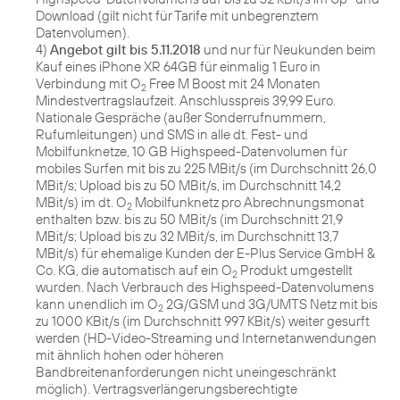
Download (gilt nicht für Tarife mit unbegrenztem
Datenvolumen).
4)
Angebot gilt bis 5.11.2018
und nur für Neukunden beim
Kauf eines iPhone XR 64GB für einmalig 1 Euro in
Verbindung mit O
Free M Boost mit 24 Monaten
2
Mindestvertragslaufzeit. Anschlusspreis 39,99 Euro.
Nationale Gespräche (außer Sonderrufnummern,
Rufumleitungen) und SMS in alle dt. Fest- und
Mobilfunknetze, 10 GB Highspeed-Datenvolumen für
mobiles Surfen mit bis zu 225 MBit/s (im Durchschnitt 26,0
MBit/s; Upload bis zu 50 MBit/s, im Durchschnitt 14,2
MBit/s) im dt. O
Mobilfunknetz pro Abrechnungsmonat
2
enthalten bzw. bis zu 50 MBit/s (im Durchschnitt 21,9
MBit/s; Upload bis zu 32 MBit/s, im Durchschnitt 13,7
MBit/s) für ehemalige Kunden der E-Plus Service GmbH &
Co. KG, die automatisch auf ein O
Produkt umgestellt
2
wurden. Nach Verbrauch des Highspeed-Datenvolumens
kann unendlich im O
2G/GSM und 3G/UMTS Netz mit bis
2
zu 1000 KBit/s (im Durchschnitt 997 KBit/s) weiter gesurft
werden (HD-Video-Streaming und Internetanwendungen
mit ähnlich hohen oder höheren
Bandbreitenanforderungen nicht uneingeschränkt
möglich). Vertragsverlängerungsberechtigte