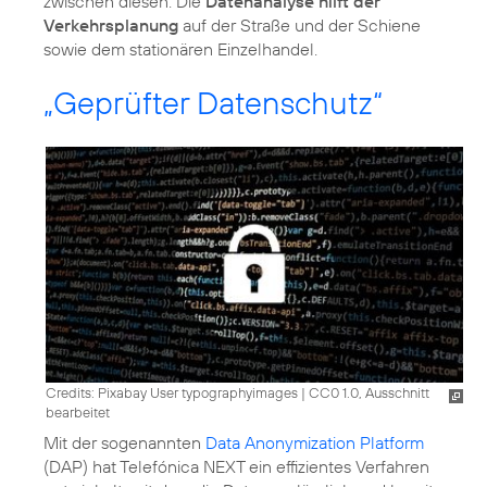
zwischen diesen. Die
Datenanalyse hilft der
Verkehrsplanung
auf der Straße und der Schiene
sowie dem stationären Einzelhandel.
„Geprüfter Datenschutz“
Credits: Pixabay User typographyimages
|
CC0 1.0, Ausschnitt
bearbeitet
Mit der sogenannten
Data Anonymization Platform
(DAP) hat Telefónica NEXT ein effizientes Verfahren