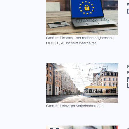
E
Credits: Pixabay User mohamed_hassan
|
CC0 1.0, Ausschnitt bearbeitet
1
P
Credits: Leipziger Verkehrsbetriebe