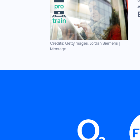
0
P
Credits: Gettyimages, Jordan Siemens
|
Montage