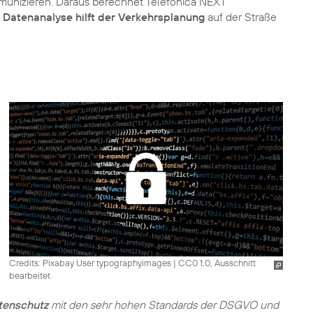
mmunizieren. Daraus berechnet Telefónica NEXT
e
Datenanalyse hilft der Verkehrsplanung
auf der Straße
Credits: Pixabay User typographyimages
|
CC0 1.0, Ausschnitt
bearbeitet
tenschutz
mit den sehr hohen Standards der DSGVO und