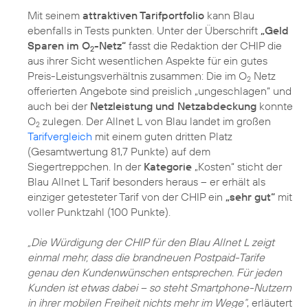
Mit seinem
attraktiven Tarifportfolio
kann Blau
ebenfalls in Tests punkten. Unter der Überschrift
„Geld
Sparen im O
-Netz“
fasst die Redaktion der CHIP die
2
aus ihrer Sicht wesentlichen Aspekte für ein gutes
Preis-Leistungsverhältnis zusammen: Die im O
Netz
2
offerierten Angebote sind preislich „ungeschlagen“ und
auch bei der
Netzleistung und Netzabdeckung
konnte
O
zulegen. Der Allnet L von Blau landet im großen
2
Tarifvergleich
mit einem guten dritten Platz
(Gesamtwertung 81,7 Punkte) auf dem
Siegertreppchen. In der
Kategorie
„Kosten“ sticht der
Blau Allnet L Tarif besonders heraus – er erhält als
einziger getesteter Tarif von der CHIP ein
„sehr gut“
mit
voller Punktzahl (100 Punkte).
„Die Würdigung der CHIP für den Blau Allnet L zeigt
einmal mehr, dass die brandneuen Postpaid-Tarife
genau den Kundenwünschen entsprechen. Für jeden
Kunden ist etwas dabei – so steht Smartphone-Nutzern
in ihrer mobilen Freiheit nichts mehr im Wege“
, erläutert