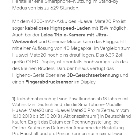
Hersteller eine Smartphone-Nutzung im Stand-by
Modus von bis zu 629 Stunden.
Mit dem 4200-mAh-Akku des Huawei Mate20 Pro ist
sogar
kabelloses Highspeed-Laden
mit 15W möglich.
Auch bei der
Leica Triple-Kamera mit Ultra-
Weitwinkel
und Cinema-Modus kann das Flaggschiff
mit einer Auflösung von 40 Megapixel im Vergleich zum
Huawei Mate20 noch eins drauf legen. Das 6,39 Zoll
große OLED-Display ist ebenfalls hochwertiger als das
des kleinen Bruders. Darüber hinaus verfügt das
Highend-Gerät über eine
3D-Gesichtserkennung
und
einen
Fingerabdrucksensor
im Display.
1)
Teilnahmeberechtigt sind Privatkunden ab 18 Jahren mit
Wohnsitz in Deutschland, die die Smartphone-Modelle
Huawei Mate20 und Huawei Mate20 Pro im Zeitraum vom
16.10.2018 bis 25.10.2018 („Aktionszeitraum“) in Deutschland
kaufen. Es gilt das Datum der Rechnungsstellung, bei
Online-Käufen das Datum der Annahme der Bestellung.
Pro Haushalt und pro Person können nur maximal zwei