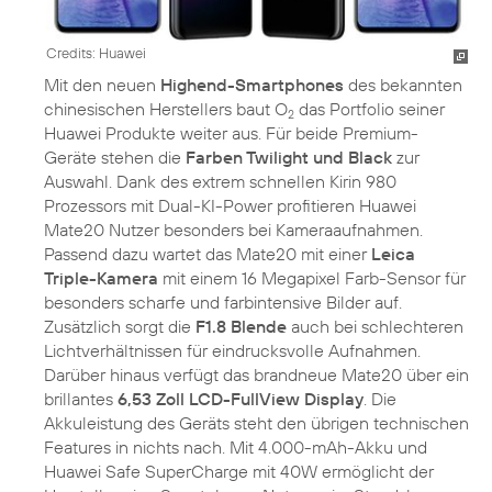
Credits: Huawei
Mit den neuen
Highend-Smartphones
des bekannten
chinesischen Herstellers baut O
das Portfolio seiner
2
Huawei Produkte weiter aus. Für beide Premium-
Geräte stehen die
Farben Twilight und Black
zur
Auswahl. Dank des extrem schnellen Kirin 980
Prozessors mit Dual-KI-Power profitieren Huawei
Mate20 Nutzer besonders bei Kameraaufnahmen.
Passend dazu wartet das Mate20 mit einer
Leica
Triple-Kamera
mit einem 16 Megapixel Farb-Sensor für
besonders scharfe und farbintensive Bilder auf.
Zusätzlich sorgt die
F1.8 Blende
auch bei schlechteren
Lichtverhältnissen für eindrucksvolle Aufnahmen.
Darüber hinaus verfügt das brandneue Mate20 über ein
brillantes
6,53 Zoll LCD-FullView Display
. Die
Akkuleistung des Geräts steht den übrigen technischen
Features in nichts nach. Mit 4.000-mAh-Akku und
Huawei Safe SuperCharge mit 40W ermöglicht der