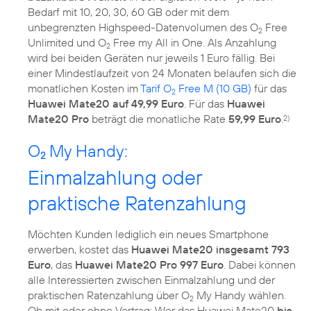
Bedarf mit 10, 20, 30, 60 GB oder mit dem
unbegrenzten Highspeed-Datenvolumen des O
Free
2
Unlimited und O
Free my All in One. Als Anzahlung
2
wird bei beiden Geräten nur jeweils 1 Euro fällig. Bei
einer Mindestlaufzeit von 24 Monaten belaufen sich die
monatlichen Kosten im
Tarif O
Free M (10 GB)
für das
2
Huawei Mate20 auf 49,99 Euro
. Für das
Huawei
Mate20 Pro
beträgt die monatliche Rate
59,99 Euro
.
2)
O
My Handy:
2
Einmalzahlung oder
praktische Ratenzahlung
Möchten Kunden lediglich ein neues Smartphone
erwerben, kostet das
Huawei Mate20 insgesamt 793
Euro
, das
Huawei Mate20 Pro 997 Euro
. Dabei können
alle Interessierten zwischen Einmalzahlung und der
praktischen Ratenzahlung über O
My Handy wählen.
2
Ob mit oder ohne Vertrag: Wer das Huawei Mate20
bis