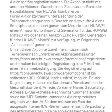
Aktionsgeräte registriert werden. Die Aktion ist nicht mit
anderen Aktionen, Gutscheinen, Zuschüssen, Boni oder
Rabattaktionen von HUAWEI kombinierbar.
Für im Aktionszeitraum unter Beachtung der
Teilnahmebedingungen in Deutschland gekaufte Aktions-
Smartphones der oben genannten Modelle stellt HUAWEI
einen Amazon Echo Show 2nd Generation für das HUAWEI
Mate20 Pro oder einen Amazon Echo Plus 2nd Generation
für das HUAWEI Mate20 zur Verfügung, im Folgenden
„Aktionspaket“ genannt.
Um an dieser Aktion teilzunehmen, müssen sich
Teilnehmer nach Erwerb eines Aktionsgerätes unter
https://consumer.huawei.com/de/promotions/ registrieren
und erhalten bei erfolgter Registrierung eine E-Mail mit
einer Teilnahmebestätigung. Die Registrierung auf
https://consumer.huawei.com/de/promotions/ ist bis
spätestens 30.11.2018 (Ausschlussfrist) möglich. Bei der
Registrierung müssen die Kundenart (Privatkunden oder
Geschäftskunden), Anrede, Vorname, Name, Geburtstag,
Adresse, E-Mail-Adresse, Rechnungsnummer, Händler
sowie die IMEI-Seriennummer des Aktionsproduktes
angeben werden. Außerdem müssen ein Foto der
ausgeschnittenen IMEI-Seriennummer samt Verpackung
des Aktionsgerätes und eine Kopie des Kaufbeleges sowie