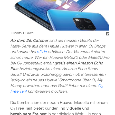
Credits: Huawei
Ab dem 26. Oktober
sind die neusten Geräte der
Mate-Serie aus dem Hause Huawei in allen O
Shops
2
und online bei
o2.de
erhältlich. Der Vorverkauf startet
schon heute. Wer ein Huawei Mate20 oder Mate20 Pro
bei O
vorbestellt, erhält
gratis einen Amazon Echo
2
Plus
beziehungsweise einen Amazon Echo Show
dazu.
Und zwar unabhängig davon, ob Interessenten
1)
lediglich ein neues Huawei Smartphone über O
My
2
Handy erwerben oder das Gerät lieber mit einem
O
2
Free Tarif
kombinieren möchten.
Die Kombination der neuen Huawei Modelle mit einem
O
Free Tarif bietet Kunden
individuelle und
2
bezahlbare Freiheit
in der digitalen Welt – je nach