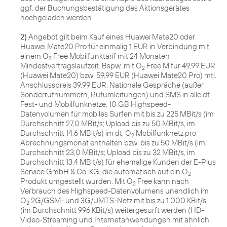
ggf. der Buchungsbestätigung des Aktionsgerätes
hochgeladen werden.
2)
Angebot gilt beim Kauf eines Huawei Mate20 oder
Huawei Mate20 Pro für einmalig 1 EUR in Verbindung mit
einem O
Free Mobilfunktarif mit 24 Monaten
2
Mindestvertragslaufzeit. Bspw. mit O
Free M für 49,99 EUR
2
(Huawei Mate20) bzw. 59,99 EUR (Huawei Mate20 Pro) mtl.
Anschlusspreis 39,99 EUR. Nationale Gespräche (außer
Sonderrufnummern, Rufumleitungen) und SMS in alle dt.
Fest- und Mobilfunknetze, 10 GB Highspeed-
Datenvolumen für mobiles Surfen mit bis zu 225 MBit/s (im
Durchschnitt 27,0 MBit/s; Upload bis zu 50 MBit/s, im
Durchschnitt 14,6 MBit/s) im dt. O
Mobilfunknetz pro
2
Abrechnungsmonat enthalten bzw. bis zu 50 MBit/s (im
Durchschnitt 23,0 MBit/s; Upload bis zu 32 MBit/s, im
Durchschnitt 13,4 MBit/s) für ehemalige Kunden der E-Plus
Service GmbH & Co. KG, die automatisch auf ein O
2
Produkt umgestellt wurden. Mit O
Free kann nach
2
Verbrauch des Highspeed-Datenvolumens unendlich im
O
2G/GSM- und 3G/UMTS-Netz mit bis zu 1.000 KBit/s
2
(im Durchschnitt 996 KBit/s) weitergesurft werden (HD-
Video-Streaming und Internetanwendungen mit ähnlich