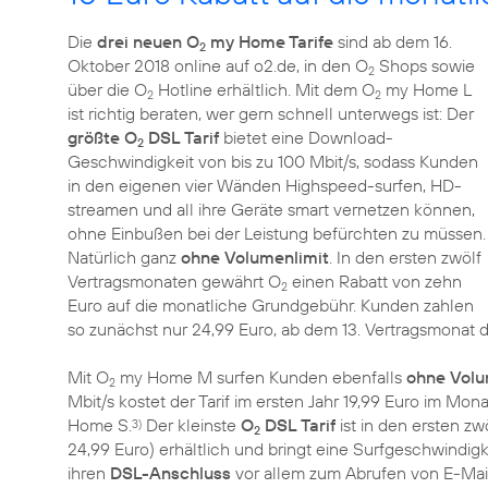
Die
drei neuen O
my Home Tarife
sind ab dem 16.
2
Oktober 2018 online auf o2.de, in den O
Shops sowie
2
über die O
Hotline erhältlich. Mit dem O
my Home L
2
2
ist richtig beraten, wer gern schnell unterwegs ist: Der
größte O
DSL Tarif
bietet eine Download-
2
Geschwindigkeit von bis zu 100 Mbit/s, sodass Kunden
in den eigenen vier Wänden Highspeed-surfen, HD-
streamen und all ihre Geräte smart vernetzen können,
ohne Einbußen bei der Leistung befürchten zu müssen.
Natürlich ganz
ohne Volumenlimit
. In den ersten zwölf
Vertragsmonaten gewährt O
einen Rabatt von zehn
2
Euro auf die monatliche Grundgebühr. Kunden zahlen
so zunächst nur 24,99 Euro, ab dem 13. Vertragsmonat 
Mit O
my Home M surfen Kunden ebenfalls
ohne Volu
2
Mbit/s kostet der Tarif im ersten Jahr 19,99 Euro im Mon
Home S.
Der kleinste
O
DSL Tarif
ist in den ersten z
3)
2
24,99 Euro) erhältlich und bringt eine Surfgeschwindigkei
ihren
DSL-Anschluss
vor allem zum Abrufen von E-Mail