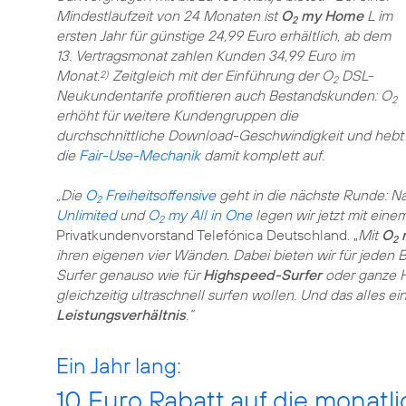
Mindestlaufzeit von 24 Monaten ist
O
my Home
L im
2
ersten Jahr für günstige 24,99 Euro erhältlich, ab dem
13. Vertragsmonat zahlen Kunden 34,99 Euro im
Monat.
Zeitgleich mit der Einführung der O
DSL-
2)
2
Neukundentarife profitieren auch Bestandskunden: O
2
erhöht für weitere Kundengruppen die
durchschnittliche Download-Geschwindigkeit und hebt
die
Fair-Use-Mechanik
damit komplett auf.
„Die
O
Freiheitsoffensive
geht in die nächste Runde: Na
2
Unlimited
und
O
my All in One
legen wir jetzt mit ein
2
Privatkundenvorstand Telefónica Deutschland. „
Mit
O
2
ihren eigenen vier Wänden. Dabei bieten wir für jeden 
Surfer genauso wie für
Highspeed-Surfer
oder ganze H
gleichzeitig ultraschnell surfen wollen. Und das alles 
Leistungsverhältnis
.“
Ein Jahr lang:
10 Euro Rabatt auf die monat