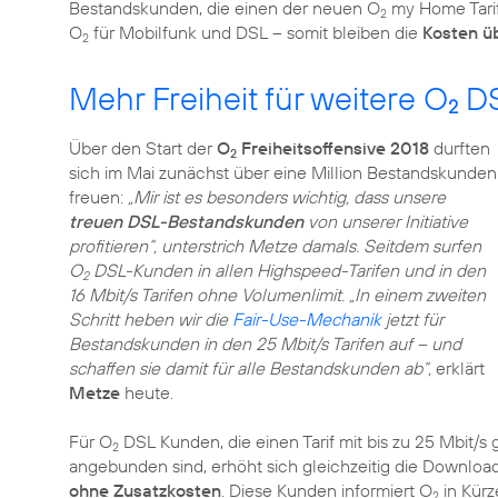
Bestandskunden, die einen der neuen O
my Home Tarif
2
O
für Mobilfunk und DSL – somit bleiben die
Kosten ü
2
Mehr Freiheit für weitere O
DS
2
Über den Start der
O
Freiheitsoffensive 2018
durften
2
sich im Mai zunächst über eine Million Bestandskunden
freuen:
„Mir ist es besonders wichtig, dass unsere
treuen DSL-Bestandskunden
von unserer Initiative
profitieren“, unterstrich Metze damals. Seitdem surfen
O
DSL-Kunden in allen Highspeed-Tarifen und in den
2
16 Mbit/s Tarifen ohne Volumenlimit. „In einem zweiten
Schritt heben wir die
Fair-Use-Mechanik
jetzt für
Bestandskunden in den 25 Mbit/s Tarifen auf – und
schaffen sie damit für alle Bestandskunden ab“,
erklärt
Metze
heute.
Für O
DSL Kunden, die einen Tarif mit bis zu 25 Mbit/
2
angebunden sind, erhöht sich gleichzeitig die Downloa
ohne Zusatzkosten
. Diese Kunden informiert O
in Kürz
2