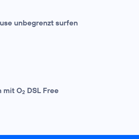
use unbegrenzt surfen
 mit O
DSL Free
2