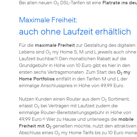
Bei allen neuen O
DSL-Tarifen ist eine
Flatrate ins de
2
Maximale Freiheit:
auch ohne Laufzeit erhältlich
Für die
maximale Freiheit
zur Gestaltung des digitalen
Lebens sind O
my Home S, M und L jeweils auch ohne
2
Laufzeit buchbar.
Den monatlichen Rabatt auf die
5)
Grundgebühr in Höhe von 10 Euro gibt es hier in den
ersten sechs Vertragsmonaten. Zum Start des
O
my
2
Home Portfolios
entfällt in den Tarifen M und L der
einmalige Anschlusspreis in Höhe von 49,99 Euro.
Nutzen Kunden einen Router aus dem O
Sortiment,
2
erlässt O
bei Verträgen mit Laufzeit zudem die
2
einmalige Router-Bereitstellungsgebühr in Höhe von
49,99 Euro.
Wer zu Hause und unterwegs die
mobile
6)
Freiheit mit O
genießen möchte, nutzt den attraktiven
2
Abschluss eines O
my Home Tarifs bis zu 10 Euro monat
2