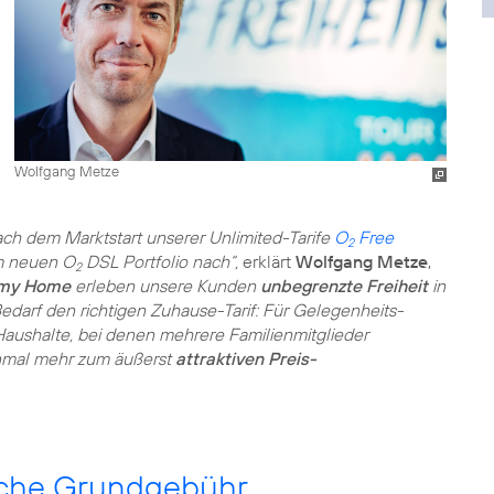
Wolfgang Metze
ch dem Marktstart unserer Unlimited-Tarife
O
Free
2
em neuen O
DSL Portfolio nach“,
erklärt
Wolfgang Metze
,
2
my Home
erleben unsere Kunden
unbegrenzte Freiheit
in
Bedarf den richtigen Zuhause-Tarif: Für Gelegenheits-
aushalte, bei denen mehrere Familienmitglieder
einmal mehr zum äußerst
attraktiven Preis-
liche Grundgebühr