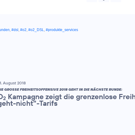
kunden
,
#dsl
,
#o2
,
#o2_DSL
,
#produkte_services
1. August 2018
IE GROSSE FREIHEITSOFFENSIVE 2018 GEHT IN DIE NÄCHSTE RUNDE:
O
Kampagne zeigt die grenzenlose Frei
2
geht-nicht“-Tarifs