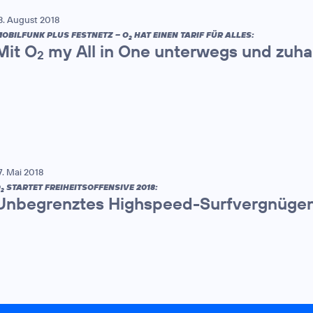
3. August 2018
OBILFUNK PLUS FESTNETZ – O
HAT EINEN TARIF FÜR ALLES:
2
Mit O
my All in One unterwegs und zuha
2
7. Mai 2018
O
STARTET FREIHEITSOFFENSIVE 2018:
2
Unbegrenztes Highspeed-Surfvergnügen