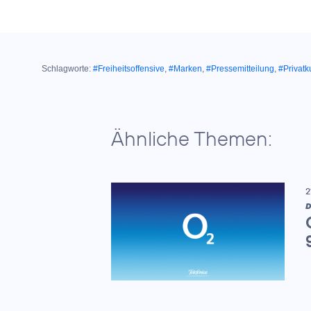
Schlagworte:
#Freiheitsoffensive
,
#Marken
,
#Pressemitteilung
,
#Privat
Ähnliche Themen:
2
D