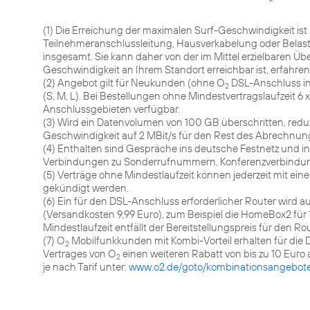
(1) Die Erreichung der maximalen Surf-Geschwindigkeit ist
Teilnehmeranschlussleitung, Hausverkabelung oder Belastu
insgesamt. Sie kann daher von der im Mittel erzielbaren 
Geschwindigkeit an Ihrem Standort erreichbar ist, erfahren
(2) Angebot gilt für Neukunden (ohne O
DSL-Anschluss in
2
(S, M, L). Bei Bestellungen ohne Mindestvertragslaufzeit 6 x
Anschlussgebieten verfügbar.
(3) Wird ein Datenvolumen von 100 GB überschritten, reduz
Geschwindigkeit auf 2 MBit/s für den Rest des Abrechnun
(4) Enthalten sind Gespräche ins deutsche Festnetz und 
Verbindungen zu Sonderrufnummern, Konferenzverbindu
(5) Verträge ohne Mindestlaufzeit können jederzeit mit ei
gekündigt werden.
(6) Ein für den DSL-Anschluss erforderlicher Router wird a
(Versandkosten 9,99 Euro), zum Beispiel die HomeBox2 für 
Mindestlaufzeit entfällt der Bereitstellungspreis für den Ro
(7) O
Mobilfunkkunden mit Kombi-Vorteil erhalten für die 
2
Vertrages von O
einen weiteren Rabatt von bis zu 10 Euro
2
je nach Tarif unter:
www.o2.de/goto/kombinationsangebot