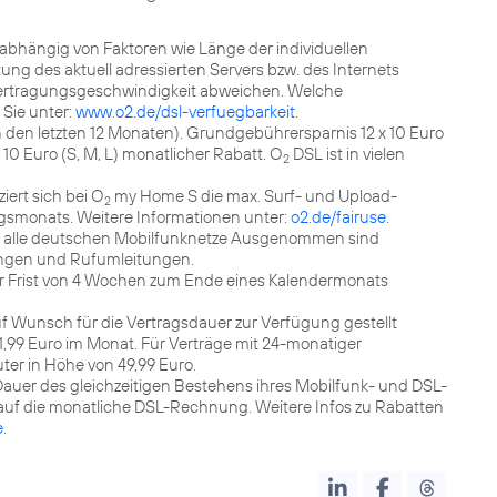
 abhängig von Faktoren wie Länge der individuellen
ng des aktuell adressierten Servers bzw. des Internets
Übertragungsgeschwindigkeit abweichen. Welche
 Sie unter:
www.o2.de/dsl-verfuegbarkeit
.
 den letzten 12 Monaten). Grundgebührersparnis 12 x 10 Euro
 10 Euro (S, M, L) monatlicher Rabatt. O
DSL ist in vielen
2
iert sich bei O
my Home S die max. Surf- und Upload-
2
gsmonats. Weitere Informationen unter:
o2.de/fairuse
.
in alle deutschen Mobilfunknetze Ausgenommen sind
ngen und Rufumleitungen.
ner Frist von 4 Wochen zum Ende eines Kalendermonats
uf Wunsch für die Vertragsdauer zur Verfügung gestellt
1,99 Euro im Monat. Für Verträge mit 24-monatiger
uter in Höhe von 49,99 Euro.
Dauer des gleichzeitigen Bestehens ihres Mobilfunk- und DSL-
 auf die monatliche DSL-Rechnung. Weitere Infos zu Rabatten
e
.