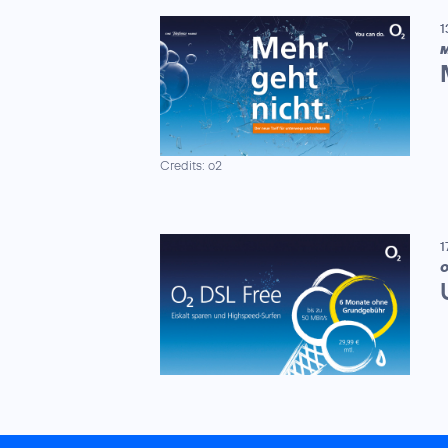
1
M
Credits: o2
1