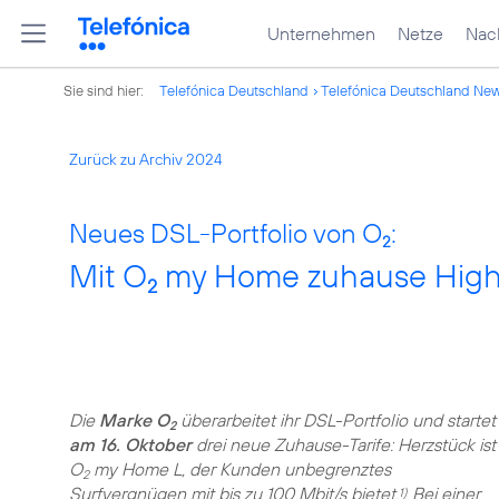
Unternehmen
Netze
Nach
Sie sind hier:
Telefónica Deutschland
Telefónica Deutschland Ne
Zurück zu Archiv 2024
Neues DSL-Portfolio von O
:
2
Mit O
my Home zuhause High
2
Die
Marke O
überarbeitet ihr DSL-Portfolio und startet
2
am 16. Oktober
drei neue Zuhause-Tarife: Herzstück ist
O
my Home L, der Kunden unbegrenztes
2
Surfvergnügen mit bis zu 100 Mbit/s bietet.
Bei einer
1)