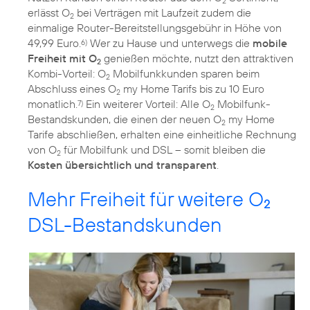
2
erlässt O
bei Verträgen mit Laufzeit zudem die
2
einmalige Router-Bereitstellungsgebühr in Höhe von
49,99 Euro.
Wer zu Hause und unterwegs die
mobile
6)
Freiheit mit O
genießen möchte, nutzt den attraktiven
2
Kombi-Vorteil: O
Mobilfunkkunden sparen beim
2
Abschluss eines O
my Home Tarifs bis zu 10 Euro
2
monatlich.
Ein weiterer Vorteil: Alle O
Mobilfunk-
7)
2
Bestandskunden, die einen der neuen O
my Home
2
Tarife abschließen, erhalten eine einheitliche Rechnung
von O
für Mobilfunk und DSL – somit bleiben die
2
Kosten übersichtlich und transparent
.
Mehr Freiheit für weitere O
2
DSL-Bestandskunden