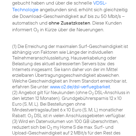
gebucht haben und über die schnelle
VDSL-
Technologie
angebunden sind, erhöht sich gleichzeitig
die Download-Geschwindigkeit auf bis zu 50 Mbit/s –
automatisch und
ohne Zusatzkosten
. Diese Kunden
informiert O
in Kürze über die Neuerungen.
2
(1) Die Erreichung der maximalen Surf-Geschwindigkeit ist
abhängig von Faktoren wie Länge der individuellen
Teilnehmeranschlussleitung, Hausverkabelung oder
Belastung des aktuell adressierten Servers bzw. des
Internets insgesamt. Sie kann daher von der im Mittel
erzielbaren Übertragungsgeschwindigkeit abweichen.
Welche Geschwindigkeit an Ihrem Standort erreichbar ist,
erfahren Sie unter:
www.o2.de/dsl-verfuegbarkeit
.
(2) Angebot gilt für Neukunden (ohne O
DSL-Anschluss in
2
den letzten 12 Monaten). Grundgebührersparnis 12 x 10
Euro (S, M, L). Bei Bestellungen ohne
Mindestvertragslaufzeit 6 x 10 Euro (S, M, L) monatlicher
Rabatt. O
DSL ist in vielen Anschlussgebieten verfügbar.
2
(3) Wird ein Datenvolumen von 100 GB überschritten,
reduziert sich bei O
my Home S die max. Surf- und
2
Upload-Geschwindigkeit auf 2 MBit/s für den Rest des