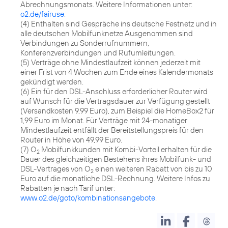
Abrechnungsmonats. Weitere Informationen unter:
o2.de/fairuse
.
(4) Enthalten sind Gespräche ins deutsche Festnetz und in
alle deutschen Mobilfunknetze Ausgenommen sind
Verbindungen zu Sonderrufnummern,
Konferenzverbindungen und Rufumleitungen.
(5) Verträge ohne Mindestlaufzeit können jederzeit mit
einer Frist von 4 Wochen zum Ende eines Kalendermonats
gekündigt werden.
(6) Ein für den DSL-Anschluss erforderlicher Router wird
auf Wunsch für die Vertragsdauer zur Verfügung gestellt
(Versandkosten 9,99 Euro), zum Beispiel die HomeBox2 für
1,99 Euro im Monat. Für Verträge mit 24-monatiger
Mindestlaufzeit entfällt der Bereitstellungspreis für den
Router in Höhe von 49,99 Euro.
(7) O
Mobilfunkkunden mit Kombi-Vorteil erhalten für die
2
Dauer des gleichzeitigen Bestehens ihres Mobilfunk- und
DSL-Vertrages von O
einen weiteren Rabatt von bis zu 10
2
Euro auf die monatliche DSL-Rechnung. Weitere Infos zu
Rabatten je nach Tarif unter:
www.o2.de/goto/kombinationsangebote
.