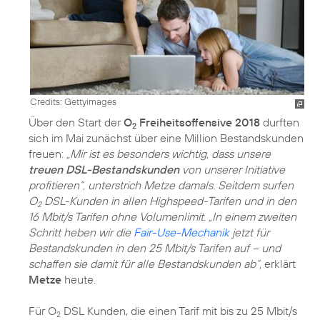
Credits: Gettyimages
Über den Start der
O
Freiheitsoffensive 2018
durften
2
sich im Mai zunächst über eine Million Bestandskunden
freuen:
„Mir ist es besonders wichtig, dass unsere
treuen DSL-Bestandskunden
von unserer Initiative
profitieren“, unterstrich Metze damals. Seitdem surfen
O
DSL-Kunden in allen Highspeed-Tarifen und in den
2
16 Mbit/s Tarifen ohne Volumenlimit. „In einem zweiten
Schritt heben wir die
Fair-Use-Mechanik
jetzt für
Bestandskunden in den 25 Mbit/s Tarifen auf – und
schaffen sie damit für alle Bestandskunden ab“,
erklärt
Metze
heute.
Für O
DSL Kunden, die einen Tarif mit bis zu 25 Mbit/s
2