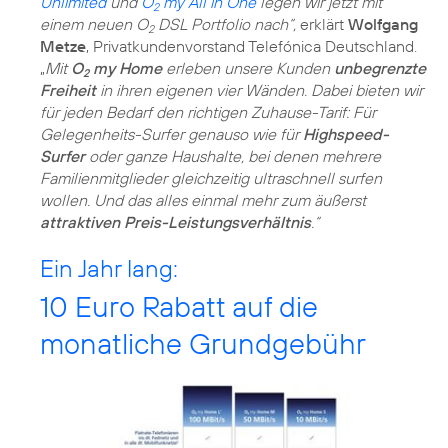
Unlimited
und
O
my All in One
legen wir jetzt mit
2
einem neuen O
DSL Portfolio nach“,
erklärt
Wolfgang
2
Metze
, Privatkundenvorstand Telefónica Deutschland.
„
Mit
O
my Home
erleben unsere Kunden
unbegrenzte
2
Freiheit
in ihren eigenen vier Wänden. Dabei bieten wir
für jeden Bedarf den richtigen Zuhause-Tarif: Für
Gelegenheits-Surfer genauso wie für
Highspeed-
Surfer
oder ganze Haushalte, bei denen mehrere
Familienmitglieder gleichzeitig ultraschnell surfen
wollen. Und das alles einmal mehr zum äußerst
attraktiven Preis-Leistungsverhältnis
.“
Ein Jahr lang:
10 Euro Rabatt auf die
monatliche Grundgebühr