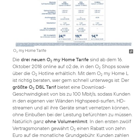
O
my Home Tarife
2
Die
drei neuen O
my Home Tarife
sind ab dem 16.
2
Oktober 2018 online auf o2.de, in den O
Shops sowie
2
über die O
Hotline erhältlich. Mit dem O
my Home L
2
2
ist richtig beraten, wer gern schnell unterwegs ist: Der
größte O
DSL Tarif
bietet eine Download-
2
Geschwindigkeit von bis zu 100 Mbit/s, sodass Kunden
in den eigenen vier Wänden Highspeed-surfen, HD-
streamen und all ihre Geräte smart vernetzen können,
ohne Einbußen bei der Leistung befürchten zu müssen.
Natürlich ganz
ohne Volumenlimit
. In den ersten zwölf
Vertragsmonaten gewährt O
einen Rabatt von zehn
2
Euro auf die monatliche Grundgebühr. Kunden zahlen