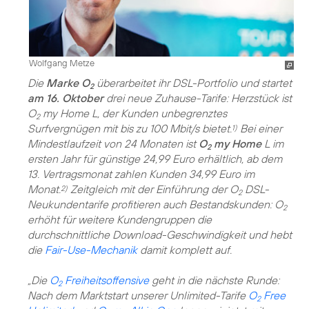
Wolfgang Metze
Die
Marke O
überarbeitet ihr DSL-Portfolio und startet
2
am 16. Oktober
drei neue Zuhause-Tarife: Herzstück ist
O
my Home L, der Kunden unbegrenztes
2
Surfvergnügen mit bis zu 100 Mbit/s bietet.
Bei einer
1)
Mindestlaufzeit von 24 Monaten ist
O
my Home
L im
2
ersten Jahr für günstige 24,99 Euro erhältlich, ab dem
13. Vertragsmonat zahlen Kunden 34,99 Euro im
Monat.
Zeitgleich mit der Einführung der O
DSL-
2)
2
Neukundentarife profitieren auch Bestandskunden: O
2
erhöht für weitere Kundengruppen die
durchschnittliche Download-Geschwindigkeit und hebt
die
Fair-Use-Mechanik
damit komplett auf.
„Die
O
Freiheitsoffensive
geht in die nächste Runde:
2
Nach dem Marktstart unserer Unlimited-Tarife
O
Free
2