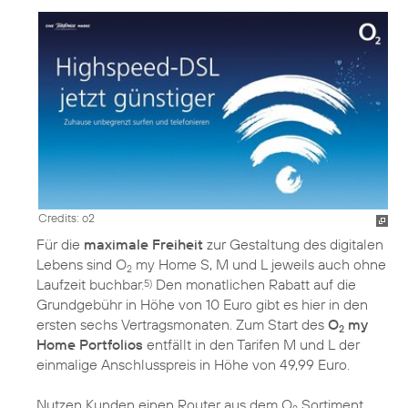
Credits: o2
Für die
maximale Freiheit
zur Gestaltung des digitalen
Lebens sind O
my Home S, M und L jeweils auch ohne
2
Laufzeit buchbar.
Den monatlichen Rabatt auf die
5)
Grundgebühr in Höhe von 10 Euro gibt es hier in den
ersten sechs Vertragsmonaten. Zum Start des
O
my
2
Home Portfolios
entfällt in den Tarifen M und L der
einmalige Anschlusspreis in Höhe von 49,99 Euro.
Nutzen Kunden einen Router aus dem O
Sortiment,