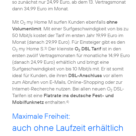
so zunächst nur 24,99 Euro, ab dem 13. Vertragsmonat
dann 34,99 Euro im Monat.
Mit O
my Home M surfen Kunden ebenfalls
ohne
2
Volumenlimit
. Mit einer Surfgeschwindigkeit von bis zu
50 Mbit/s kostet der Tarif im ersten Jahr 19,99 Euro im
Monat (danach 29,99 Euro). Für Einsteiger gibt es den
O
my Home S.
Der kleinste
O
DSL Tarif
ist in den
3)
2
2
ersten zwölf Vertragsmonaten für monatliche 14,99 Euro
(danach 24,99 Euro) erhältlich und bringt eine
Surfgeschwindigkeit von bis 10 Mbit/s mit. Er ist somit
ideal für Kunden, die ihren
DSL-Anschluss
vor allem
zum Abrufen von E-Mails, Online-Shopping oder zur
Internet-Recherche nutzen. Bei allen neuen O
DSL-
2
Tarifen ist eine
Flatrate ins deutsche Fest- und
Mobilfunknetz
enthalten.
4)
Maximale Freiheit:
auch ohne Laufzeit erhältlich