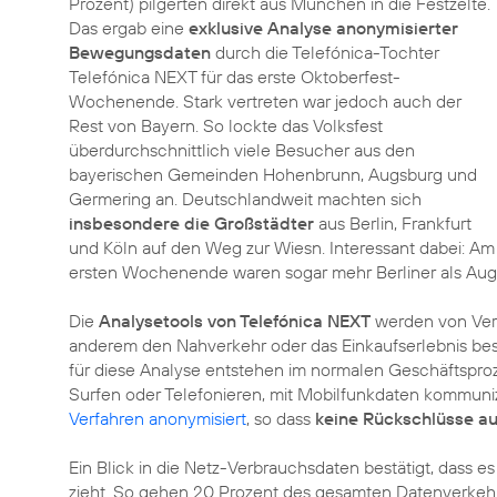
Prozent) pilgerten direkt aus München in die Festzelte.
Das ergab eine
exklusive Analyse anonymisierter
Bewegungsdaten
durch die Telefónica-Tochter
Telefónica NEXT für das erste Oktoberfest-
Wochenende. Stark vertreten war jedoch auch der
Rest von Bayern. So lockte das Volksfest
überdurchschnittlich viele Besucher aus den
bayerischen Gemeinden Hohenbrunn, Augsburg und
Germering an. Deutschlandweit machten sich
insbesondere die Großstädter
aus Berlin, Frankfurt
und Köln auf den Weg zur Wiesn. Interessant dabei: Am
ersten Wochenende waren sogar mehr Berliner als Aug
Die
Analysetools von Telefónica NEXT
werden von Verk
anderem den Nahverkehr oder das Einkaufserlebnis bes
für diese Analyse entstehen im normalen Geschäftspro
Surfen oder Telefonieren, mit Mobilfunkdaten kommuniz
Verfahren anonymisiert
, so dass
keine Rückschlüsse au
Ein Blick in die Netz-Verbrauchsdaten bestätigt, dass e
zieht. So gehen 20 Prozent des gesamten Datenverkeh