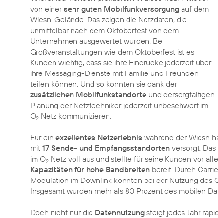
von einer
sehr guten Mobilfunkversorgung
auf dem
Wiesn-Gelände. Das zeigen die Netzdaten, die
unmittelbar nach dem Oktoberfest von dem
Unternehmen ausgewertet wurden. Bei
Großveranstaltungen wie dem Oktoberfest ist es
Kunden wichtig, dass sie ihre Eindrücke jederzeit über
ihre Messaging-Dienste mit Familie und Freunden
teilen können. Und so konnten sie dank der
zusätzlichen Mobilfunkstandorte
und dersorgfältigen
Planung der Netztechniker jederzeit unbeschwert im
O
Netz kommunizieren.
2
Für ein
exzellentes Netzerlebnis
während der Wiesn hat
mit
17 Sende- und Empfangsstandorten
versorgt. Das
im O
Netz voll aus und stellte für seine Kunden vor a
2
Kapazitäten für hohe Bandbreiten
bereit. Durch Carr
Modulation im Downlink konnten bei der Nutzung des 
Insgesamt wurden mehr als 80 Prozent des mobilen Da
Doch nicht nur die
Datennutzung
steigt jedes Jahr rap