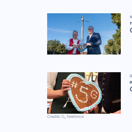
1
T
0
D
Credits: O
Telefónica
2