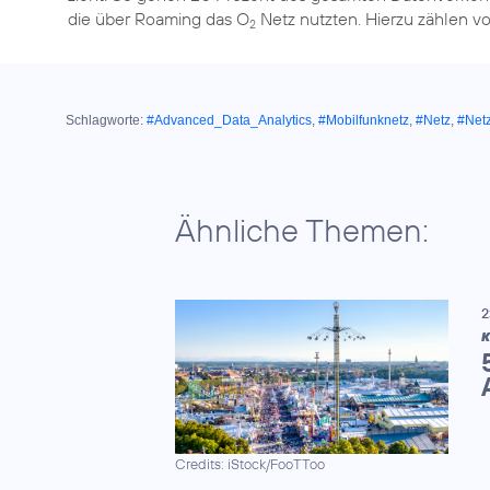
die über Roaming das O
Netz nutzten. Hierzu zählen vo
2
Schlagworte:
#Advanced_Data_Analytics
,
#Mobilfunknetz
,
#Netz
,
#Net
Ähnliche Themen:
2
K
Credits: iStock/FooTToo