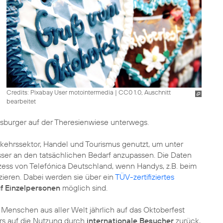
Credits: Pixabay User motointermedia
|
CC0 1.0, Auschnitt
bearbeitet
sburger auf der Theresienwiese unterwegs.
ehrssektor, Handel und Tourismus genutzt, um unter
ser an den tatsächlichen Bedarf anzupassen. Die Daten
zess von Telefónica Deutschland, wenn Handys, z.B. beim
ieren. Dabei werden sie über ein
TÜV-zertifiziertes
f Einzelpersonen
möglich sind.
s Menschen aus aller Welt jährlich auf das Oktoberfest
rs auf die Nutzung durch
internationale Besucher
zurück,