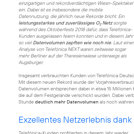
einzigartigen und rekordverdächtigen Wiesn-Spektakel
ein. Dabei ist es insbesondere die mobile
Datennutzung, die jährlich neue Rekorde bricht. Ein
leistungsstarkes und zuverlässiges O
Netz
sorgte
2
während des Oktoberfests 2018 dafür, dass Telefónica-
Kunden ausgelassen feiern konnten und in diesem Jahr
so viel
Datenvolumen zapften wie noch nie
. Laut einer
Analyse von Telefónica NEXT waren zeitweise sogar
mehr Berliner auf der Theresienwiese unterwegs als
Augsburger.
Insgesamt verbrauchten Kunden von Telefónica Deutsc
Mit diesem neuen Rekord wurde der Vorjahresverbrauch
Datenvolumen entsprechen dabei in etwa 15 Millionen K
die auf dem Festgelände verschickt wurden. Dabei ver
Stunde
deutlich mehr Datenvolumen
als noch währen
Exzellentes Netzerlebnis dan
Telefónica-Kunden profitierten in diesem Jahr wieder