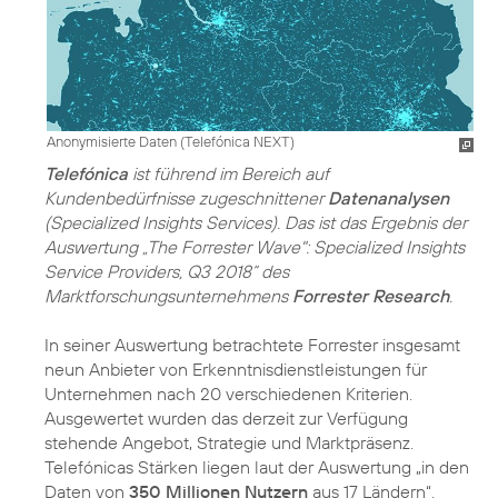
Anonymisierte Daten (Telefónica NEXT)
Telefónica
ist führend im Bereich auf
Kundenbedürfnisse zugeschnittener
Datenanalysen
(Specialized Insights Services). Das ist das Ergebnis der
Auswertung „The Forrester Wave": Specialized Insights
Service Providers, Q3 2018“ des
Marktforschungsunternehmens
Forrester Research
.
In seiner Auswertung betrachtete Forrester insgesamt
neun Anbieter von Erkenntnisdienstleistungen für
Unternehmen nach 20 verschiedenen Kriterien.
Ausgewertet wurden das derzeit zur Verfügung
stehende Angebot, Strategie und Marktpräsenz.
Telefónicas Stärken liegen laut der Auswertung „in den
Daten von
350 Millionen Nutzern
aus 17 Ländern“.