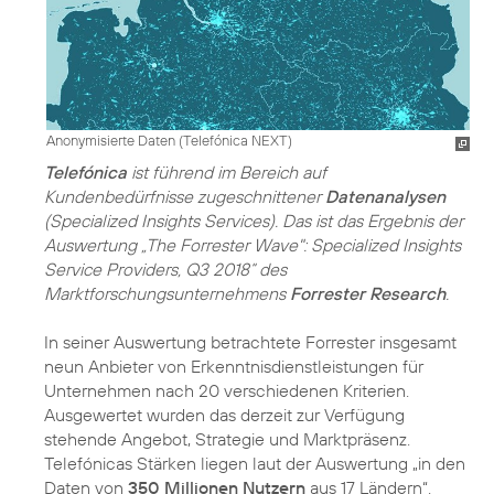
Anonymisierte Daten (Telefónica NEXT)
Telefónica
ist führend im Bereich auf
Kundenbedürfnisse zugeschnittener
Datenanalysen
(Specialized Insights Services). Das ist das Ergebnis der
Auswertung „The Forrester Wave": Specialized Insights
Service Providers, Q3 2018“ des
Marktforschungsunternehmens
Forrester Research
.
In seiner Auswertung betrachtete Forrester insgesamt
neun Anbieter von Erkenntnisdienstleistungen für
Unternehmen nach 20 verschiedenen Kriterien.
Ausgewertet wurden das derzeit zur Verfügung
stehende Angebot, Strategie und Marktpräsenz.
Telefónicas Stärken liegen laut der Auswertung „in den
Daten von
350 Millionen Nutzern
aus 17 Ländern“.