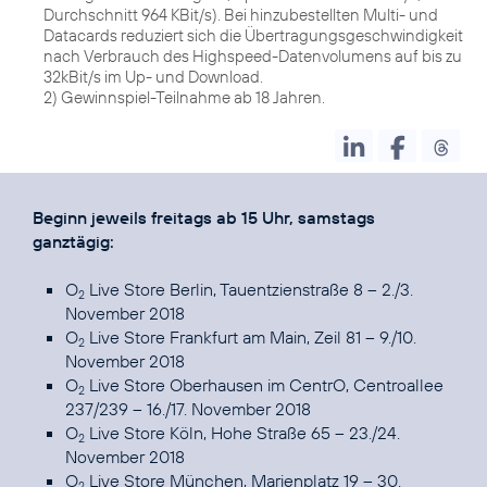
Durchschnitt 964 KBit/s). Bei hinzubestellten Multi- und
Datacards reduziert sich die Übertragungsgeschwindigkeit
nach Verbrauch des Highspeed-Datenvolumens auf bis zu
32kBit/s im Up- und Download.
2) Gewinnspiel-Teilnahme ab 18 Jahren.
Beginn jeweils freitags ab 15 Uhr, samstags
ganztägig:
O
Live Store Berlin, Tauentzienstraße 8 – 2./3.
2
November 2018
O
Live Store Frankfurt am Main, Zeil 81 – 9./10.
2
November 2018
O
Live Store Oberhausen im CentrO, Centroallee
2
237/239 – 16./17. November 2018
O
Live Store Köln, Hohe Straße 65 – 23./24.
2
November 2018
O
Live Store München, Marienplatz 19 – 30.
2