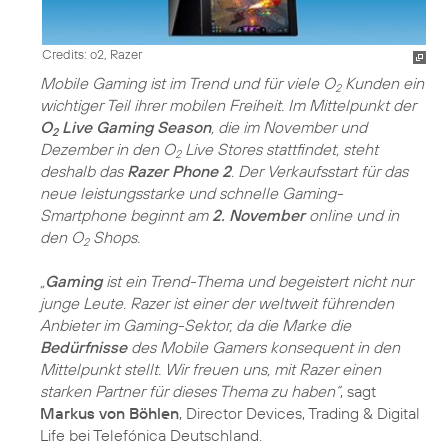
Credits: o2, Razer
Mobile Gaming ist im Trend und für viele O
Kunden ein
2
wichtiger Teil ihrer mobilen Freiheit. Im Mittelpunkt der
O
Live Gaming Season
, die im November und
2
Dezember in den O
Live Stores stattfindet, steht
2
deshalb das
Razer Phone 2
. Der Verkaufsstart für das
neue leistungsstarke und schnelle Gaming-
Smartphone beginnt am
2. November
online und in
den O
Shops.
2
„
Gaming
ist ein Trend-Thema und begeistert nicht nur
junge Leute. Razer ist einer der weltweit führenden
Anbieter im Gaming-Sektor, da die Marke die
Bedürfnisse
des Mobile Gamers konsequent in den
Mittelpunkt stellt. Wir freuen uns, mit Razer einen
starken Partner für dieses Thema zu haben“
, sagt
Markus von Böhlen
, Director Devices, Trading & Digital
Life bei Telefónica Deutschland.