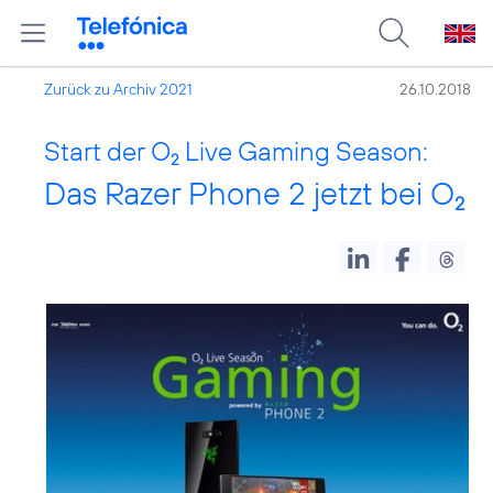
Zurück zu Archiv 2021
26.10.2018
Start der O
Live Gaming Season:
2
Das Razer Phone 2 jetzt bei O
2