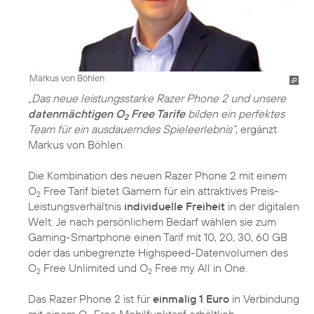
Markus von Böhlen
„Das neue leistungsstarke Razer Phone 2 und unsere
datenmächtigen O
Free Tarife
bilden ein perfektes
2
Team für ein ausdauerndes Spieleerlebnis“
, ergänzt
Markus von Böhlen.
Die Kombination des neuen Razer Phone 2 mit einem
O
Free Tarif bietet Gamern für ein attraktives Preis-
2
Leistungsverhältnis
individuelle Freiheit
in der digitalen
Welt. Je nach persönlichem Bedarf wählen sie zum
Gaming-Smartphone einen Tarif mit 10, 20, 30, 60 GB
oder das unbegrenzte Highspeed-Datenvolumen des
O
Free Unlimited und O
Free my All in One.
2
2
Das Razer Phone 2 ist für
einmalig 1 Euro
in Verbindung