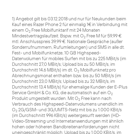
1) Angebot gilt bis 03.12.2018 und nur für Neukunden beim
Kauf eines Razer Phone 2 für einmalig 1€ in Verbindung mit
einem O
Free Mobilfunktarif mit 24 Monaten
2
Mindestvertragslaufzeit. Bspw. mit O
Free M für 59,99 €
2
mtl. Anschlusspreis 39,99 €. Nationale Gespräche (außer
Sonderrufnummern, Rufumleitungen) und SMS in alle dt.
Fest- und Mobilfunknetze, 10 GB Highspeed-
Datenvolumen für mobiles Surfen mit bis zu 225 MBit/s (im
Durchschnitt 27,0 MBit/s; Upload bis zu 50 MBit/s, im
Durchschnitt 14,6 MBit/s) im dt. O
Mobilfunknetz pro
2
Abrechnungsmonat enthalten bzw. bis zu 50 MBit/s (im
Durchschnitt 23,0 MBit/s; Upload bis zu 32 MBit/s, im
Durchschnitt 13,4 MBit/s) für ehemalige Kunden der E-Plus
Service GmbH & Co. KG, die automatisch auf ein O
2
Produkt umgestellt wurden. Mit O
Free kann nach
2
Verbrauch des Highspeed-Datenvolumens unendlich im
O
2G/GSM- und 3G/UMTS-Netz mit bis zu 1.000 KBit/s
2
(im Durchschnitt 996 KBit/s) weitergesurft werden (HD-
Video-Streaming und Internetanwendungen mit ähnlich
hohen oder höheren Bandbreitenanforderungen nicht
uneingeschränkt möglich; Upload bis zu 1.000 KBit/s, im