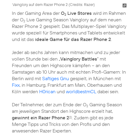
Vainglory auf dem Razer Phone 2 (
Credits: Razer
)
In der Gaming Area der
O
Live Stores
wird im Rahmen
2
der O
Live Gaming Season Vainglory auf dem neuen
2
Razer Phone 2 gespielt. Das Multiplayer-Spiel Vainglory
wurde speziell für Smartphones und Tablets entwickelt
und ist das
ideale Game für das Razer Phone 2
.
Jeder ab sechs Jahren kann mitmachen und zu jeder
vollen Stunde bei den „
Vainglory Battles
“ mit
Freunden um den Highscore kämpfen – an den
Samstagen ab 10 Uhr auch mit echten Profi-Gamern: In
Berlin wird mit
Saftiges Gnu
gespielt, in München mit
Fixx
, in Hamburg, Frankfurt am Main, Oberhausen und
Köln werden
H0rican
und
worldbestmCL
dabei sein.
Der Teilnehmer, der zum Ende der O
Gaming Season
2
am jeweiligen Standort den Highscore erzielt hat,
gewinnt ein Razer Phone 2
. Zudem gibt es jede
2)
Menge Tipps und Tricks von den Profis und den
anwesenden Razer Experten.