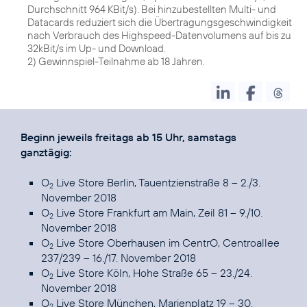
Durchschnitt 964 KBit/s). Bei hinzubestellten Multi- und
Datacards reduziert sich die Übertragungsgeschwindigkeit
nach Verbrauch des Highspeed-Datenvolumens auf bis zu
32kBit/s im Up- und Download.
2) Gewinnspiel-Teilnahme ab 18 Jahren.
Beginn jeweils freitags ab 15 Uhr, samstags
ganztägig:
O
Live Store Berlin, Tauentzienstraße 8 – 2./3.
2
November 2018
O
Live Store Frankfurt am Main, Zeil 81 – 9./10.
2
November 2018
O
Live Store Oberhausen im CentrO, Centroallee
2
237/239 – 16./17. November 2018
O
Live Store Köln, Hohe Straße 65 – 23./24.
2
November 2018
O
Live Store München, Marienplatz 19 – 30.
2