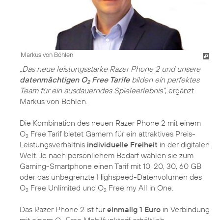
Markus von Böhlen
„Das neue leistungsstarke Razer Phone 2 und unsere
datenmächtigen O
Free Tarife
bilden ein perfektes
2
Team für ein ausdauerndes Spieleerlebnis“
, ergänzt
Markus von Böhlen.
Die Kombination des neuen Razer Phone 2 mit einem
O
Free Tarif bietet Gamern für ein attraktives Preis-
2
Leistungsverhältnis
individuelle Freiheit
in der digitalen
Welt. Je nach persönlichem Bedarf wählen sie zum
Gaming-Smartphone einen Tarif mit 10, 20, 30, 60 GB
oder das unbegrenzte Highspeed-Datenvolumen des
O
Free Unlimited und O
Free my All in One.
2
2
Das Razer Phone 2 ist für
einmalig 1 Euro
in Verbindung