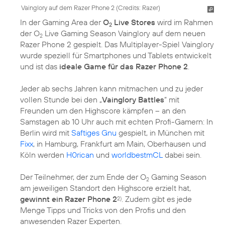
Vainglory auf dem Razer Phone 2 (
Credits: Razer
)
In der Gaming Area der
O
Live Stores
wird im Rahmen
2
der O
Live Gaming Season Vainglory auf dem neuen
2
Razer Phone 2 gespielt. Das Multiplayer-Spiel Vainglory
wurde speziell für Smartphones und Tablets entwickelt
und ist das
ideale Game für das Razer Phone 2
.
Jeder ab sechs Jahren kann mitmachen und zu jeder
vollen Stunde bei den „
Vainglory Battles
“ mit
Freunden um den Highscore kämpfen – an den
Samstagen ab 10 Uhr auch mit echten Profi-Gamern: In
Berlin wird mit
Saftiges Gnu
gespielt, in München mit
Fixx
, in Hamburg, Frankfurt am Main, Oberhausen und
Köln werden
H0rican
und
worldbestmCL
dabei sein.
Der Teilnehmer, der zum Ende der O
Gaming Season
2
am jeweiligen Standort den Highscore erzielt hat,
gewinnt ein Razer Phone 2
. Zudem gibt es jede
2)
Menge Tipps und Tricks von den Profis und den
anwesenden Razer Experten.