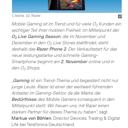
Credits: o2, Razer
Mobile Gaming ist im Trend und für viele O
Kunden ein
2
wichtiger Teil ihrer mobilen Freiheit. Im Mittelpunkt der
O
Live Gaming Season
, die im November und
2
Dezember in den O
Live Stores stattfindet, steht
2
deshalb das
Razer Phone 2
. Der Verkaufsstart für das
neue leistungsstarke und schnelle Gaming-
Smartphone beginnt am
2. November
online und in
den O
Shops.
2
„
Gaming
ist ein Trend-Thema und begeistert nicht nur
junge Leute. Razer ist einer der weltweit führenden
Anbieter im Gaming-Sektor, da die Marke die
Bedürfnisse
des Mobile Gamers konsequent in den
Mittelpunkt stellt. Wir freuen uns, mit Razer einen
starken Partner für dieses Thema zu haben“
, sagt
Markus von Böhlen
, Director Devices, Trading & Digital
Life bei Telefónica Deutschland.