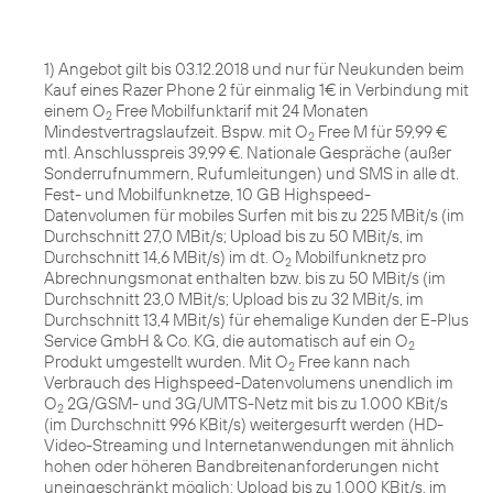
1) Angebot gilt bis 03.12.2018 und nur für Neukunden beim
Kauf eines Razer Phone 2 für einmalig 1€ in Verbindung mit
einem O
Free Mobilfunktarif mit 24 Monaten
2
Mindestvertragslaufzeit. Bspw. mit O
Free M für 59,99 €
2
mtl. Anschlusspreis 39,99 €. Nationale Gespräche (außer
Sonderrufnummern, Rufumleitungen) und SMS in alle dt.
Fest- und Mobilfunknetze, 10 GB Highspeed-
Datenvolumen für mobiles Surfen mit bis zu 225 MBit/s (im
Durchschnitt 27,0 MBit/s; Upload bis zu 50 MBit/s, im
Durchschnitt 14,6 MBit/s) im dt. O
Mobilfunknetz pro
2
Abrechnungsmonat enthalten bzw. bis zu 50 MBit/s (im
Durchschnitt 23,0 MBit/s; Upload bis zu 32 MBit/s, im
Durchschnitt 13,4 MBit/s) für ehemalige Kunden der E-Plus
Service GmbH & Co. KG, die automatisch auf ein O
2
Produkt umgestellt wurden. Mit O
Free kann nach
2
Verbrauch des Highspeed-Datenvolumens unendlich im
O
2G/GSM- und 3G/UMTS-Netz mit bis zu 1.000 KBit/s
2
(im Durchschnitt 996 KBit/s) weitergesurft werden (HD-
Video-Streaming und Internetanwendungen mit ähnlich
hohen oder höheren Bandbreitenanforderungen nicht
uneingeschränkt möglich; Upload bis zu 1.000 KBit/s, im