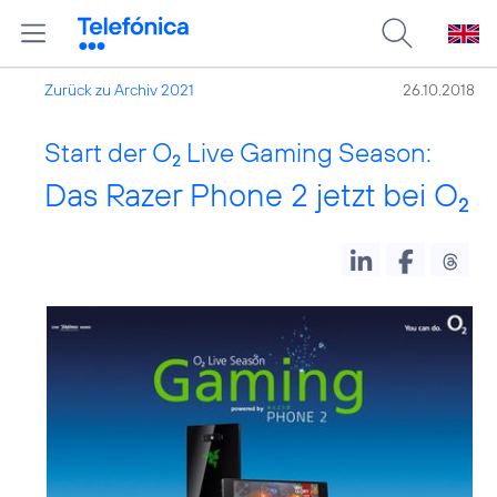
Zurück zu Archiv 2021
26.10.2018
Start der O
Live Gaming Season:
2
Das Razer Phone 2 jetzt bei O
2