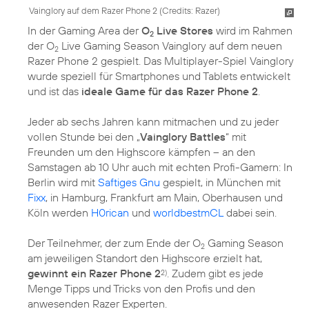
Vainglory auf dem Razer Phone 2 (
Credits: Razer
)
In der Gaming Area der
O
Live Stores
wird im Rahmen
2
der O
Live Gaming Season Vainglory auf dem neuen
2
Razer Phone 2 gespielt. Das Multiplayer-Spiel Vainglory
wurde speziell für Smartphones und Tablets entwickelt
und ist das
ideale Game für das Razer Phone 2
.
Jeder ab sechs Jahren kann mitmachen und zu jeder
vollen Stunde bei den „
Vainglory Battles
“ mit
Freunden um den Highscore kämpfen – an den
Samstagen ab 10 Uhr auch mit echten Profi-Gamern: In
Berlin wird mit
Saftiges Gnu
gespielt, in München mit
Fixx
, in Hamburg, Frankfurt am Main, Oberhausen und
Köln werden
H0rican
und
worldbestmCL
dabei sein.
Der Teilnehmer, der zum Ende der O
Gaming Season
2
am jeweiligen Standort den Highscore erzielt hat,
gewinnt ein Razer Phone 2
. Zudem gibt es jede
2)
Menge Tipps und Tricks von den Profis und den
anwesenden Razer Experten.