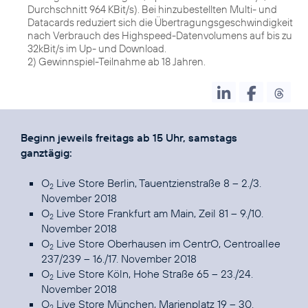
Durchschnitt 964 KBit/s). Bei hinzubestellten Multi- und
Datacards reduziert sich die Übertragungsgeschwindigkeit
nach Verbrauch des Highspeed-Datenvolumens auf bis zu
32kBit/s im Up- und Download.
2) Gewinnspiel-Teilnahme ab 18 Jahren.
Beginn jeweils freitags ab 15 Uhr, samstags
ganztägig:
O
Live Store Berlin, Tauentzienstraße 8 – 2./3.
2
November 2018
O
Live Store Frankfurt am Main, Zeil 81 – 9./10.
2
November 2018
O
Live Store Oberhausen im CentrO, Centroallee
2
237/239 – 16./17. November 2018
O
Live Store Köln, Hohe Straße 65 – 23./24.
2
November 2018
O
Live Store München, Marienplatz 19 – 30.
2