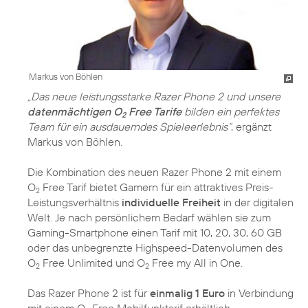
Markus von Böhlen
„Das neue leistungsstarke Razer Phone 2 und unsere
datenmächtigen O
Free Tarife
bilden ein perfektes
2
Team für ein ausdauerndes Spieleerlebnis“
, ergänzt
Markus von Böhlen.
Die Kombination des neuen Razer Phone 2 mit einem
O
Free Tarif bietet Gamern für ein attraktives Preis-
2
Leistungsverhältnis
individuelle Freiheit
in der digitalen
Welt. Je nach persönlichem Bedarf wählen sie zum
Gaming-Smartphone einen Tarif mit 10, 20, 30, 60 GB
oder das unbegrenzte Highspeed-Datenvolumen des
O
Free Unlimited und O
Free my All in One.
2
2
Das Razer Phone 2 ist für
einmalig 1 Euro
in Verbindung