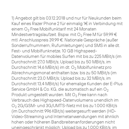
1) Angebot gilt bis 03.12.2018 und nur für Neukunden beim
Kauf eines Razer Phone 2 für einmalig 1€ in Verbindung mit
einem O
Free Mobilfunktarif mit 24 Monaten
2
Mindestvertragslaufzeit. Bspw. mit O
Free M für 59,99 €
2
mtl. Anschlusspreis 39,99 €. Nationale Gespräche (außer
Sonderrufnummern, Rufumleitungen) und SMS in alle dt.
Fest- und Mobilfunknetze, 10 GB Highspeed-
Datenvolumen für mobiles Surfen mit bis zu 225 MBit/s (im
Durchschnitt 27,0 MBit/s; Upload bis zu 50 MBit/s, im
Durchschnitt 14,6 MBit/s) im dt. O
Mobilfunknetz pro
2
Abrechnungsmonat enthalten bzw. bis zu 50 MBit/s (im
Durchschnitt 23,0 MBit/s; Upload bis zu 32 MBit/s, im
Durchschnitt 13,4 MBit/s) für ehemalige Kunden der E-Plus
Service GmbH & Co. KG, die automatisch auf ein O
2
Produkt umgestellt wurden. Mit O
Free kann nach
2
Verbrauch des Highspeed-Datenvolumens unendlich im
O
2G/GSM- und 3G/UMTS-Netz mit bis zu 1.000 KBit/s
2
(im Durchschnitt 996 KBit/s) weitergesurft werden (HD-
Video-Streaming und Internetanwendungen mit ähnlich
hohen oder höheren Bandbreitenanforderungen nicht
uneingeschränkt möglich; Upload bis zu 1.000 KBit/s, im