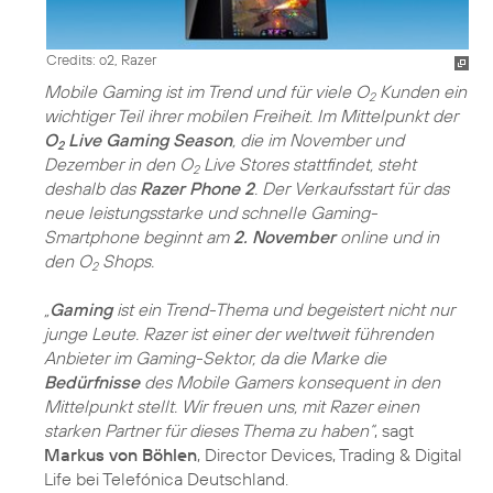
Credits: o2, Razer
Mobile Gaming ist im Trend und für viele O
Kunden ein
2
wichtiger Teil ihrer mobilen Freiheit. Im Mittelpunkt der
O
Live Gaming Season
, die im November und
2
Dezember in den O
Live Stores stattfindet, steht
2
deshalb das
Razer Phone 2
. Der Verkaufsstart für das
neue leistungsstarke und schnelle Gaming-
Smartphone beginnt am
2. November
online und in
den O
Shops.
2
„
Gaming
ist ein Trend-Thema und begeistert nicht nur
junge Leute. Razer ist einer der weltweit führenden
Anbieter im Gaming-Sektor, da die Marke die
Bedürfnisse
des Mobile Gamers konsequent in den
Mittelpunkt stellt. Wir freuen uns, mit Razer einen
starken Partner für dieses Thema zu haben“
, sagt
Markus von Böhlen
, Director Devices, Trading & Digital
Life bei Telefónica Deutschland.