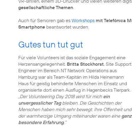
VR-Brillen, einem 3D-Drucker und vielen weiteren digit
gesellschaftliche Themen
.
Auch für
Senioren
gab es
Workshops
mit Telefónica M
Smartphone
beantwortet wurden.
Gutes tun tut gut
Für viele Volunteers ist das soziale Engagement eine
Herzensangelegenheit.
Britta Stockhorst
, Site Support
Engineer im Bereich NT Network Operations aus
Hamburg war als Team-Kapitän im Hilda Heinemann
Haus für geistig behinderte Menschen im Einsatz und
organisierte dort einen Ausflug in Hagenbecks Tierpark.
„Der Volunteering Day 2018 wird für mich
ein
unvergesslicher Tag
bleiben. Die Geschichten der
Menschen haben mich sehr bewegt. Ihre Offenheit und
der warmherzige Umgang miteinander waren eine
ganz
besondere Erfahrung
.“