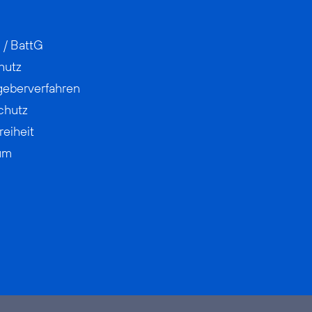
 / BattG
hutz
geberverfahren
chutz
reiheit
um