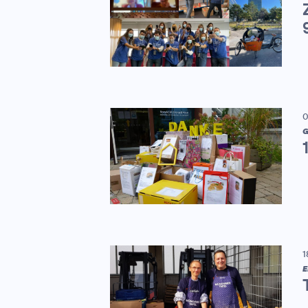
0
G
1
E