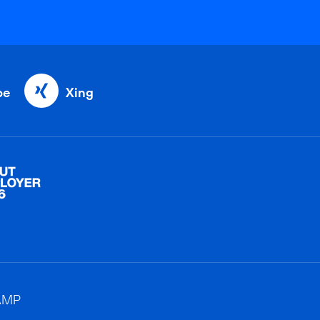
be
Xing
AMP